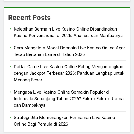
Recent Posts
Kelebihan Bermain Live Kasino Online Dibandingkan
Kasino Konvensional di 2026: Analisis dan Manfaatnya
Cara Mengelola Modal Bermain Live Kasino Online Agar
Tetap Bertahan Lama di Tahun 2026
Daftar Game Live Kasino Online Paling Menguntungkan
dengan Jackpot Terbesar 2026: Panduan Lengkap untuk
Menang Besar
Mengapa Live Kasino Online Semakin Populer di
Indonesia Sepanjang Tahun 2026? Faktor-Faktor Utama
dan Dampaknya
Strategi Jitu Memenangkan Permainan Live Kasino
Online Bagi Pemula di 2026