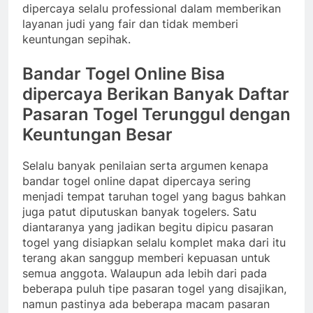
dipercaya selalu professional dalam memberikan
layanan judi yang fair dan tidak memberi
keuntungan sepihak.
Bandar Togel Online Bisa
dipercaya Berikan Banyak Daftar
Pasaran Togel Terunggul dengan
Keuntungan Besar
Selalu banyak penilaian serta argumen kenapa
bandar togel online dapat dipercaya sering
menjadi tempat taruhan togel yang bagus bahkan
juga patut diputuskan banyak togelers. Satu
diantaranya yang jadikan begitu dipicu pasaran
togel yang disiapkan selalu komplet maka dari itu
terang akan sanggup memberi kepuasan untuk
semua anggota. Walaupun ada lebih dari pada
beberapa puluh tipe pasaran togel yang disajikan,
namun pastinya ada beberapa macam pasaran