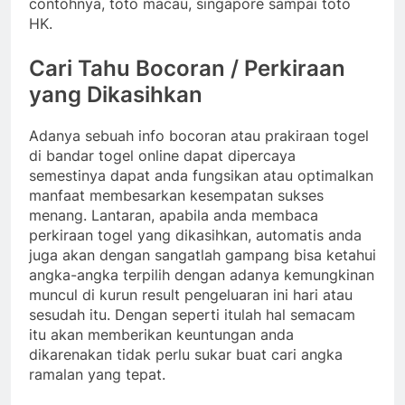
contohnya, toto macau, singapore sampai toto
HK.
Cari Tahu Bocoran / Perkiraan
yang Dikasihkan
Adanya sebuah info bocoran atau prakiraan togel
di bandar togel online dapat dipercaya
semestinya dapat anda fungsikan atau optimalkan
manfaat membesarkan kesempatan sukses
menang. Lantaran, apabila anda membaca
perkiraan togel yang dikasihkan, automatis anda
juga akan dengan sangatlah gampang bisa ketahui
angka-angka terpilih dengan adanya kemungkinan
muncul di kurun result pengeluaran ini hari atau
sesudah itu. Dengan seperti itulah hal semacam
itu akan memberikan keuntungan anda
dikarenakan tidak perlu sukar buat cari angka
ramalan yang tepat.