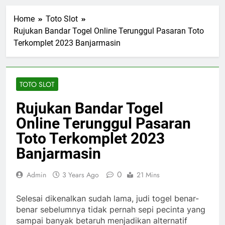
Home
Toto Slot
Rujukan Bandar Togel Online Terunggul Pasaran Toto
Terkomplet 2023 Banjarmasin
TOTO SLOT
Rujukan Bandar Togel
Online Terunggul Pasaran
Toto Terkomplet 2023
Banjarmasin
0
Admin
3 Years Ago
21 Mins
Selesai dikenalkan sudah lama, judi togel benar-
benar sebelumnya tidak pernah sepi pecinta yang
sampai banyak betaruh menjadikan alternatif