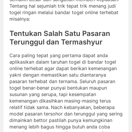
Tentang hal sejumlah trik tepat trik menang judi
togel ringan melalui bandar togel online terhebat
misalnya:
Tentukan Salah Satu Pasaran
Terunggul dan Termashyur
Cara paling tepat yang pertama dapat anda
aplikasikan dalam taruhan togel di bandar togel
online terhebat agar dapat berikan kemenangan
yakni dengan memastikan satu diantaranya
pasaran terhebat dan ternama. Seluruh pasaran
togel benar-benar punyai bentukan maupun
susunan yang serupa, tapi kesempatan
kemenangan dikasihkan masing-masing terus
relatif tidak sama. Nach kebanyakan, beberapa
model pasaran tersohor dan terunggul yang sering
dimainkan bettor pastilah punya kemungkinan
menang lebih bagus hingga butuh anda coba