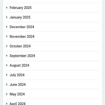
February 2025
January 2025
December 2024
November 2024
October 2024
September 2024
August 2024
July 2024
June 2024
May 2024
April 2024