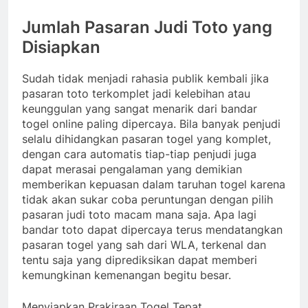
Jumlah Pasaran Judi Toto yang
Disiapkan
Sudah tidak menjadi rahasia publik kembali jika
pasaran toto terkomplet jadi kelebihan atau
keunggulan yang sangat menarik dari bandar
togel online paling dipercaya. Bila banyak penjudi
selalu dihidangkan pasaran togel yang komplet,
dengan cara automatis tiap-tiap penjudi juga
dapat merasai pengalaman yang demikian
memberikan kepuasan dalam taruhan togel karena
tidak akan sukar coba peruntungan dengan pilih
pasaran judi toto macam mana saja. Apa lagi
bandar toto dapat dipercaya terus mendatangkan
pasaran togel yang sah dari WLA, terkenal dan
tentu saja yang diprediksikan dapat memberi
kemungkinan kemenangan begitu besar.
Menyiapkan Prakiraan Togel Tepat