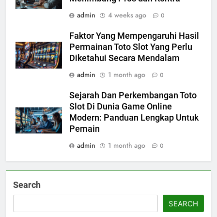
admin
4 weeks ago
0
Faktor Yang Mempengaruhi Hasil
Permainan Toto Slot Yang Perlu
Diketahui Secara Mendalam
admin
1 month ago
0
Sejarah Dan Perkembangan Toto
Slot Di Dunia Game Online
Modern: Panduan Lengkap Untuk
Pemain
admin
1 month ago
0
Search
SEARCH