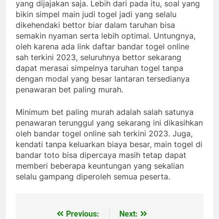
yang dijajakan saja. Lebih dari pada itu, soal yang
bikin simpel main judi togel jadi yang selalu
dikehendaki bettor biar dalam taruhan bisa
semakin nyaman serta lebih optimal. Untungnya,
oleh karena ada link daftar bandar togel online
sah terkini 2023, seluruhnya bettor sekarang
dapat merasai simpelnya taruhan togel tanpa
dengan modal yang besar lantaran tersedianya
penawaran bet paling murah.
Minimum bet paling murah adalah salah satunya
penawaran terunggul yang sekarang ini dikasihkan
oleh bandar togel online sah terkini 2023. Juga,
kendati tanpa keluarkan biaya besar, main togel di
bandar toto bisa dipercaya masih tetap dapat
memberi beberapa keuntungan yang sekalian
selalu gampang diperoleh semua peserta.
Previous:
Next:
Post