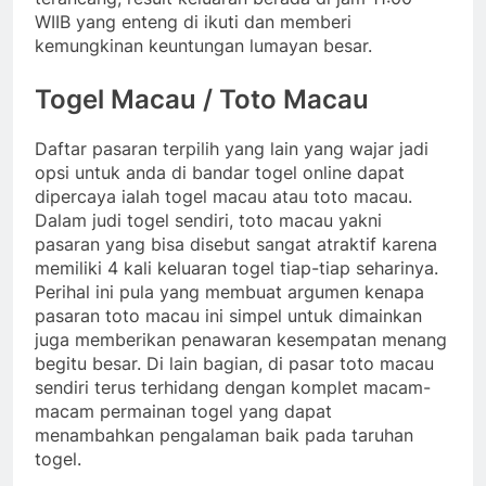
WIIB yang enteng di ikuti dan memberi
kemungkinan keuntungan lumayan besar.
Togel Macau / Toto Macau
Daftar pasaran terpilih yang lain yang wajar jadi
opsi untuk anda di bandar togel online dapat
dipercaya ialah togel macau atau toto macau.
Dalam judi togel sendiri, toto macau yakni
pasaran yang bisa disebut sangat atraktif karena
memiliki 4 kali keluaran togel tiap-tiap seharinya.
Perihal ini pula yang membuat argumen kenapa
pasaran toto macau ini simpel untuk dimainkan
juga memberikan penawaran kesempatan menang
begitu besar. Di lain bagian, di pasar toto macau
sendiri terus terhidang dengan komplet macam-
macam permainan togel yang dapat
menambahkan pengalaman baik pada taruhan
togel.