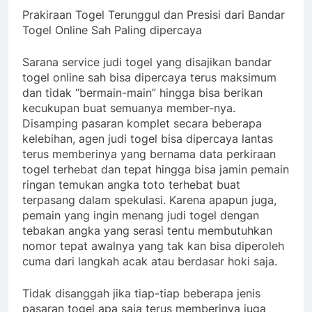
Prakiraan Togel Terunggul dan Presisi dari Bandar
Togel Online Sah Paling dipercaya
Sarana service judi togel yang disajikan bandar
togel online sah bisa dipercaya terus maksimum
dan tidak “bermain-main” hingga bisa berikan
kecukupan buat semuanya member-nya.
Disamping pasaran komplet secara beberapa
kelebihan, agen judi togel bisa dipercaya lantas
terus memberinya yang bernama data perkiraan
togel terhebat dan tepat hingga bisa jamin pemain
ringan temukan angka toto terhebat buat
terpasang dalam spekulasi. Karena apapun juga,
pemain yang ingin menang judi togel dengan
tebakan angka yang serasi tentu membutuhkan
nomor tepat awalnya yang tak kan bisa diperoleh
cuma dari langkah acak atau berdasar hoki saja.
Tidak disanggah jika tiap-tiap beberapa jenis
pasaran togel apa saja terus memberinya juga