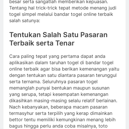
besar serta sangatlah memberikan kepuasan.
Tentang hal trick-trick tepat metode menang judi
togel simpel melalui bandar togel online terbaik
salah satunya:
Tentukan Salah Satu Pasaran
Terbaik serta Tenar
Cara paling tepat yang pertama dapat anda
aplikasikan dalam taruhan togel di bandar togel
online terbaik agar bisa berikan kemenangan yaitu
dengan tentukan satu diantara pasaran terunggul
serta ternama. Seluruhnya pasaran togel
memanglah punyai bentukan maupun susunan
yang serupa, tetapi kesempatan kemenangan
dikasihkan masing-masing selalu relatif berlainan.
Nach kebanyakan, beberapa macam pasaran
termasyhur serta terpilih yang kerap dimainkan
bettor tentu memiliki kemungkinan menang lebih
bagus hingga perlu anda coba misalnya, toto