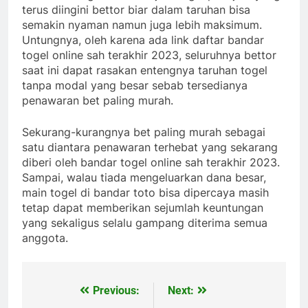
terus diingini bettor biar dalam taruhan bisa
semakin nyaman namun juga lebih maksimum.
Untungnya, oleh karena ada link daftar bandar
togel online sah terakhir 2023, seluruhnya bettor
saat ini dapat rasakan entengnya taruhan togel
tanpa modal yang besar sebab tersedianya
penawaran bet paling murah.
Sekurang-kurangnya bet paling murah sebagai
satu diantara penawaran terhebat yang sekarang
diberi oleh bandar togel online sah terakhir 2023.
Sampai, walau tiada mengeluarkan dana besar,
main togel di bandar toto bisa dipercaya masih
tetap dapat memberikan sejumlah keuntungan
yang sekaligus selalu gampang diterima semua
anggota.
Previous:
Next:
Post