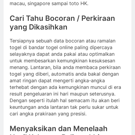
macau, singapore sampai toto HK.
Cari Tahu Bocoran / Perkiraan
yang Dikasihkan
Tersiapnya sebuah data bocoran atau ramalan
togel di bandar togel online paling dipercaya
selayaknya dapat anda pakai atau optimalkan
untuk membesarkan kemungkinan kesuksesan
menang. Lantaran, bila anda membaca perkiraan
togel yang diberi, automatis anda bakal dengan
amat ringan dapat mengerti angka-angka
terhebat dengan ada kemungkinan muncul di era
result pengeluaran ini hari maupun seterusnya.
Dengan seperti itulah hal semacam itu akan beri
keuntungan anda lantaran tak perlu sukar untuk
cari angka prakiraan yang presisi.
Menyaksikan dan Menelaah