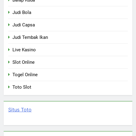
Judi Bola
Judi Capsa
Judi Tembak Ikan
Live Kasino
Slot Online
Togel Online
Toto Slot
Situs Toto