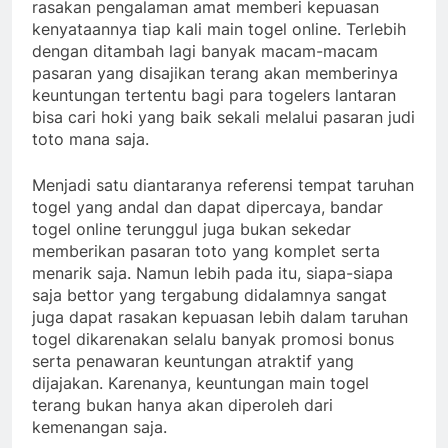
rasakan pengalaman amat memberi kepuasan
kenyataannya tiap kali main togel online. Terlebih
dengan ditambah lagi banyak macam-macam
pasaran yang disajikan terang akan memberinya
keuntungan tertentu bagi para togelers lantaran
bisa cari hoki yang baik sekali melalui pasaran judi
toto mana saja.
Menjadi satu diantaranya referensi tempat taruhan
togel yang andal dan dapat dipercaya, bandar
togel online terunggul juga bukan sekedar
memberikan pasaran toto yang komplet serta
menarik saja. Namun lebih pada itu, siapa-siapa
saja bettor yang tergabung didalamnya sangat
juga dapat rasakan kepuasan lebih dalam taruhan
togel dikarenakan selalu banyak promosi bonus
serta penawaran keuntungan atraktif yang
dijajakan. Karenanya, keuntungan main togel
terang bukan hanya akan diperoleh dari
kemenangan saja.