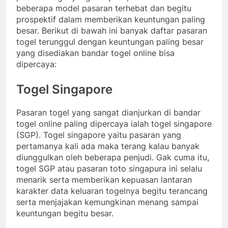
beberapa model pasaran terhebat dan begitu
prospektif dalam memberikan keuntungan paling
besar. Berikut di bawah ini banyak daftar pasaran
togel terunggul dengan keuntungan paling besar
yang disediakan bandar togel online bisa
dipercaya:
Togel Singapore
Pasaran togel yang sangat dianjurkan di bandar
togel online paling dipercaya ialah togel singapore
(SGP). Togel singapore yaitu pasaran yang
pertamanya kali ada maka terang kalau banyak
diunggulkan oleh beberapa penjudi. Gak cuma itu,
togel SGP atau pasaran toto singapura ini selalu
menarik serta memberikan kepuasan lantaran
karakter data keluaran togelnya begitu terancang
serta menjajakan kemungkinan menang sampai
keuntungan begitu besar.