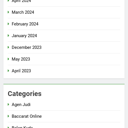
April 2024
March 2024
February 2024
January 2024
December 2023
May 2023
April 2023
Categories
Agen Judi
Baccarat Online
Balap Kuda