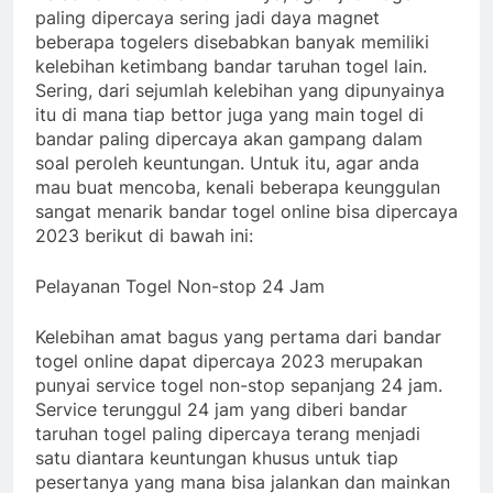
paling dipercaya sering jadi daya magnet
beberapa togelers disebabkan banyak memiliki
kelebihan ketimbang bandar taruhan togel lain.
Sering, dari sejumlah kelebihan yang dipunyainya
itu di mana tiap bettor juga yang main togel di
bandar paling dipercaya akan gampang dalam
soal peroleh keuntungan. Untuk itu, agar anda
mau buat mencoba, kenali beberapa keunggulan
sangat menarik bandar togel online bisa dipercaya
2023 berikut di bawah ini:
Pelayanan Togel Non-stop 24 Jam
Kelebihan amat bagus yang pertama dari bandar
togel online dapat dipercaya 2023 merupakan
punyai service togel non-stop sepanjang 24 jam.
Service terunggul 24 jam yang diberi bandar
taruhan togel paling dipercaya terang menjadi
satu diantara keuntungan khusus untuk tiap
pesertanya yang mana bisa jalankan dan mainkan