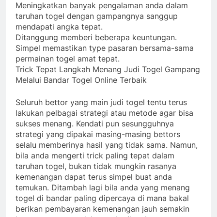
Meningkatkan banyak pengalaman anda dalam
taruhan togel dengan gampangnya sanggup
mendapati angka tepat.
Ditanggung memberi beberapa keuntungan.
Simpel memastikan type pasaran bersama-sama
permainan togel amat tepat.
Trick Tepat Langkah Menang Judi Togel Gampang
Melalui Bandar Togel Online Terbaik
Seluruh bettor yang main judi togel tentu terus
lakukan pelbagai strategi atau metode agar bisa
sukses menang. Kendati pun sesungguhnya
strategi yang dipakai masing-masing bettors
selalu memberinya hasil yang tidak sama. Namun,
bila anda mengerti trick paling tepat dalam
taruhan togel, bukan tidak mungkin rasanya
kemenangan dapat terus simpel buat anda
temukan. Ditambah lagi bila anda yang menang
togel di bandar paling dipercaya di mana bakal
berikan pembayaran kemenangan jauh semakin