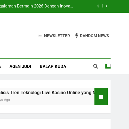
ngalaman Bermain 2026 Dengan Inovasi
Terkini
onal di 2026: Analisis dan Manfaatnya
ar Tetap Bertahan Lama di Tahun 2026
NEWSLETTER
RANDOM NEWS
hun 2026: Langkah Mudah untuk Memulai
Permainan Anda
ngalaman Bermain 2026 Dengan Inovasi
Terkini
E
AGEN JUDI
BALAP KUDA
onal di 2026: Analisis dan Manfaatnya
ar Tetap Bertahan Lama di Tahun 2026
knologi Live Kasino Online yang Mengubah Pengalaman Bermain