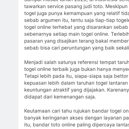
tawarkan service pasang judi toto. Meskipun
togel juga punya kemampuan yang relatif ti
sebab argumen itu, tentu saja tiap-tiap tog
togel online terhebat yang disarankan seb
sebenarnya setiap main togel online. Terle
pasaran yang disajikan terang bakal member
sebab bisa cari peruntungan yang baik sekali
Menjadi salah satunya referensi tempat taruh
togel online terbaik juga bukan hanya menye
Tetapi lebih pada itu, siapa-siapa saja bet
kepuasan lebih dalam taruhan togel lantara
keuntungan atraktif yang dijajakan. Karenan
didapat dari kemenangan saja.
Keutamaan cari tahu rujukan bandar togel onl
banyak keringanan akses dengan layanan pal
itu, bandar toto online paling dipercaya la