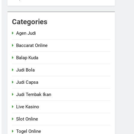
Categories
Agen Judi
Baccarat Online
Balap Kuda
Judi Bola
Judi Capsa
Judi Tembak Ikan
Live Kasino
Slot Online
Togel Online