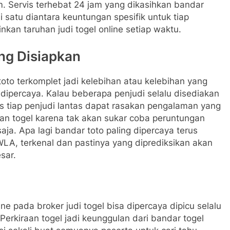
am. Servis terhebat 24 jam yang dikasihkan bandar
 satu diantara keuntungan spesifik untuk tiap
kan taruhan judi togel online setiap waktu.
ng Disiapkan
oto terkomplet jadi kelebihan atau kelebihan yang
 dipercaya. Kalau beberapa penjudi selalu disediakan
s tiap penjudi lantas dapat rasakan pengalaman yang
n togel karena tak akan sukar coba peruntungan
ja. Apa lagi bandar toto paling dipercaya terus
LA, terkenal dan pastinya yang diprediksikan akan
sar.
e pada broker judi togel bisa dipercaya dipicu selalu
 Perkiraan togel jadi keunggulan dari bandar togel