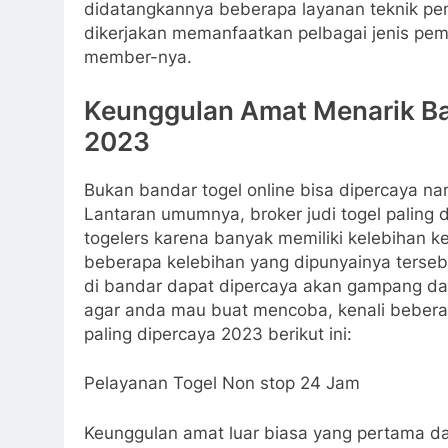
didatangkannya beberapa layanan teknik pem
dikerjakan memanfaatkan pelbagai jenis pe
member-nya.
Keunggulan Amat Menarik Ba
2023
Bukan bandar togel online bisa dipercaya nam
Lantaran umumnya, broker judi togel paling
togelers karena banyak memiliki kelebihan ke
beberapa kelebihan yang dipunyainya tersebu
di bandar dapat dipercaya akan gampang da
agar anda mau buat mencoba, kenali beberap
paling dipercaya 2023 berikut ini:
Pelayanan Togel Non stop 24 Jam
Keunggulan amat luar biasa yang pertama dar