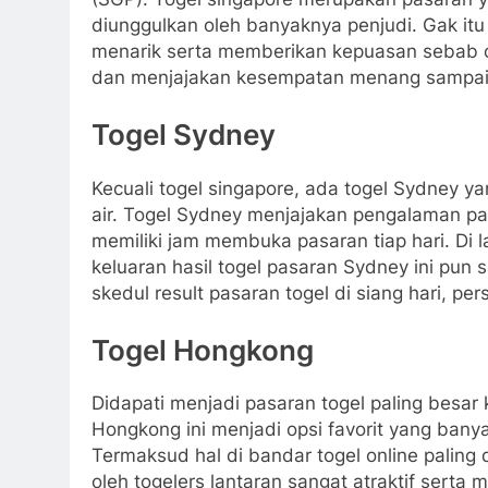
diunggulkan oleh banyaknya penjudi. Gak itu 
menarik serta memberikan kepuasan sebab ci
dan menjajakan kesempatan menang sampai 
Togel Sydney
Kecuali togel singapore, ada togel Sydney y
air. Togel Sydney menjajakan pengalaman pa
memiliki jam membuka pasaran tiap hari. Di 
keluaran hasil togel pasaran Sydney ini pun
skedul result pasaran togel di siang hari, pe
Togel Hongkong
Didapati menjadi pasaran togel paling besar 
Hongkong ini menjadi opsi favorit yang banya
Termaksud hal di bandar togel online paling 
oleh togelers lantaran sangat atraktif ser