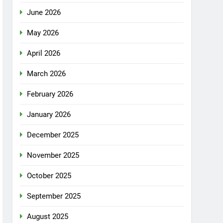
June 2026
May 2026
April 2026
March 2026
February 2026
January 2026
December 2025
November 2025
October 2025
September 2025
August 2025