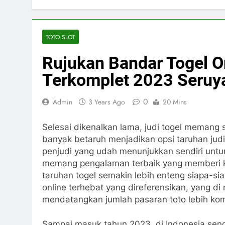
TOTO SLOT
Rujukan Bandar Togel On
Terkomplet 2023 Seruy
0
Admin
3 Years Ago
20 Mins
Selesai dikenalkan lama, judi togel memang
banyak betaruh menjadikan opsi taruhan judi
penjudi yang udah menunjukkan sendiri untun
memang pengalaman terbaik yang memberi 
taruhan togel semakin lebih enteng siapa-si
online terhebat yang direferensikan, yang di
mendatangkan jumlah pasaran toto lebih kom
Sampai masuk tahun 2023, di Indonesia sendi