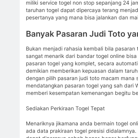
miliki service togel non stop sepanjang 24 j
taruhan togel dapat dipercaya terang menjadi
pesertanya yang mana bisa jalankan dan main
Banyak Pasaran Judi Toto ya
Bukan menjadi rahasia kembali bila pasaran t
sangat menarik dari bandar togel online bisa
pasaran togel yang komplet, secara automati
demikian memberikan kepuasan dalam taruha
dengan pilih pasaran judi toto macam mana sa
mendatangkan pasaran togel yang sah dari W
memberi kesempatan kemenangan begitu be
Sediakan Perkiraan Togel Tepat
Menariknya jikamana anda bermain togel onlin
ada data prakiraan togel presisi didalamnya.