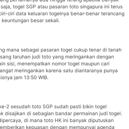
saja, togel SGP atau pasaran toto singapura ini terus
ri-ciri data keluaran togelnya benar-benar terancang
keuntungan besar sekali.
ang mana sebagai pasaran togel cukup tenar di tanah
sang taruhan judi toto yang meringankan dengan
lain sisi, menempatkan nomor togel maupun cari
 sangat meringankan karena satu diantaranya punya
rsisnya jam 13:50 WIB.
ke-2 sesudah toto SGP sudah pasti bikin togel
k disajikan di sebagian bandar permainan judi togel.
dipercaya, di mana toto HK ini banyak diputuskan
ta memberikan kepuasan dengan mempunyai agenda