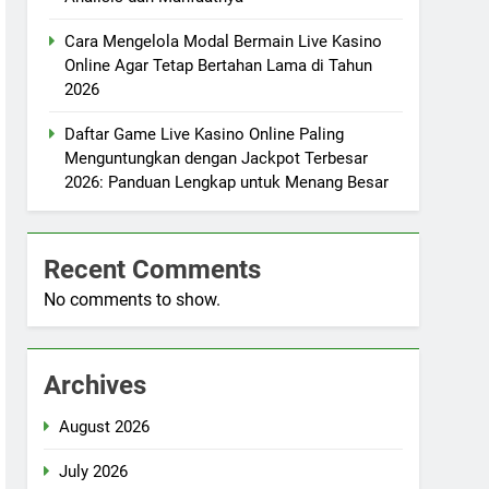
Cara Mengelola Modal Bermain Live Kasino
Online Agar Tetap Bertahan Lama di Tahun
2026
Daftar Game Live Kasino Online Paling
Menguntungkan dengan Jackpot Terbesar
2026: Panduan Lengkap untuk Menang Besar
Recent Comments
No comments to show.
Archives
August 2026
July 2026