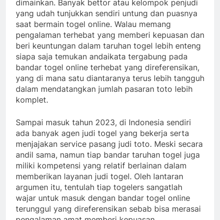
dimainkan. Banyak bettor atau kelompok penjudi
yang udah tunjukkan sendiri untung dan puasnya
saat bermain togel online. Walau memang
pengalaman terhebat yang memberi kepuasan dan
beri keuntungan dalam taruhan togel lebih enteng
siapa saja temukan andaikata tergabung pada
bandar togel online terhebat yang direferensikan,
yang di mana satu diantaranya terus lebih tangguh
dalam mendatangkan jumlah pasaran toto lebih
komplet.
Sampai masuk tahun 2023, di Indonesia sendiri
ada banyak agen judi togel yang bekerja serta
menjajakan service pasang judi toto. Meski secara
andil sama, namun tiap bandar taruhan togel juga
miliki kompetensi yang relatif berlainan dalam
memberikan layanan judi togel. Oleh lantaran
argumen itu, tentulah tiap togelers sangatlah
wajar untuk masuk dengan bandar togel online
terunggul yang direferensikan sebab bisa merasai
pengalaman amat memberi kepuasan