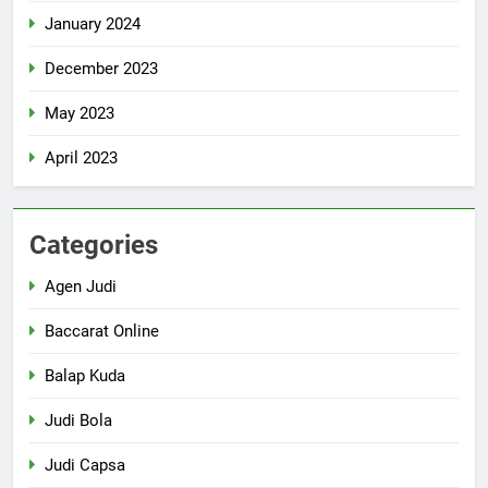
January 2024
December 2023
May 2023
April 2023
Categories
Agen Judi
Baccarat Online
Balap Kuda
Judi Bola
Judi Capsa