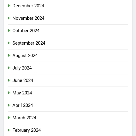
December 2024
November 2024
October 2024
September 2024
August 2024
July 2024
June 2024
May 2024
April 2024
March 2024
February 2024