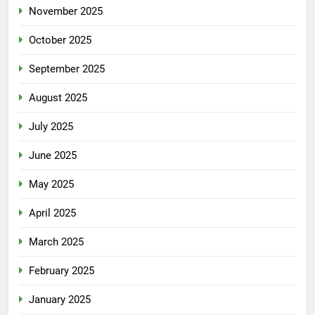
November 2025
October 2025
September 2025
August 2025
July 2025
June 2025
May 2025
April 2025
March 2025
February 2025
January 2025