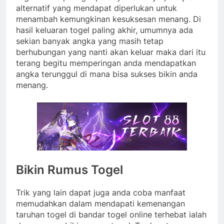
alternatif yang mendapat diperlukan untuk
menambah kemungkinan kesuksesan menang. Di
hasil keluaran togel paling akhir, umumnya ada
sekian banyak angka yang masih tetap
berhubungan yang nanti akan keluar maka dari itu
terang begitu memperingan anda mendapatkan
angka terunggul di mana bisa sukses bikin anda
menang.
Bikin Rumus Togel
Trik yang lain dapat juga anda coba manfaat
memudahkan dalam mendapati kemenangan
taruhan togel di bandar togel online terhebat ialah