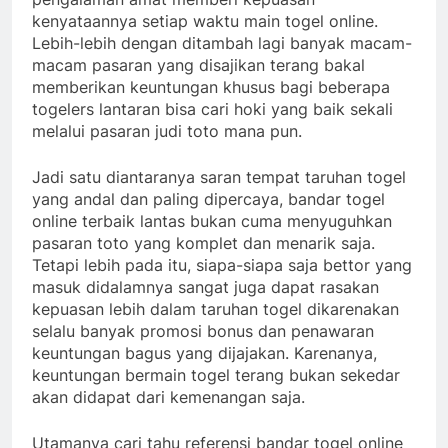
kenyataannya setiap waktu main togel online.
Lebih-lebih dengan ditambah lagi banyak macam-
macam pasaran yang disajikan terang bakal
memberikan keuntungan khusus bagi beberapa
togelers lantaran bisa cari hoki yang baik sekali
melalui pasaran judi toto mana pun.
Jadi satu diantaranya saran tempat taruhan togel
yang andal dan paling dipercaya, bandar togel
online terbaik lantas bukan cuma menyuguhkan
pasaran toto yang komplet dan menarik saja.
Tetapi lebih pada itu, siapa-siapa saja bettor yang
masuk didalamnya sangat juga dapat rasakan
kepuasan lebih dalam taruhan togel dikarenakan
selalu banyak promosi bonus dan penawaran
keuntungan bagus yang dijajakan. Karenanya,
keuntungan bermain togel terang bukan sekedar
akan didapat dari kemenangan saja.
Utamanya cari tahu referensi bandar togel online