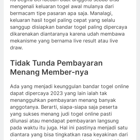
mengenali keluaran togel awal mulanya dari
bermacam tipe pasaran apa saja. Manalagi,
keluaran hasil togel paling cepat yang selalu
sanggup disiapkan bandar togel paling dipercaya
dikarenakan diantaranya karena udah membawa
mekanisme yang bernama live result atau live
draw.
Tidak Tunda Pembayaran
Menang Member-nya
Ada yang menjadi keunggulan bandar togel online
dapat dipercaya 2023 yang lain ialah tak
menangguhkan pembayaran menang banyak
anggotanya. Berarti, siapa-siapa saja peserta
yang sukses menang judi togel online pasti
dilunasi atau mendapat pembayaran langsung
pada waktu itu juga. Hal ini pastinya menjadi satu
diantara yang bisa tingkatkan rasa keyakinan dari