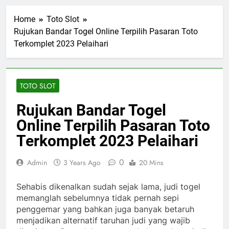
Home
Toto Slot
Rujukan Bandar Togel Online Terpilih Pasaran Toto
Terkomplet 2023 Pelaihari
TOTO SLOT
Rujukan Bandar Togel
Online Terpilih Pasaran Toto
Terkomplet 2023 Pelaihari
0
Admin
3 Years Ago
20 Mins
Sehabis dikenalkan sudah sejak lama, judi togel
memanglah sebelumnya tidak pernah sepi
penggemar yang bahkan juga banyak betaruh
menjadikan alternatif taruhan judi yang wajib