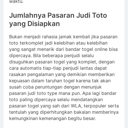
waktu.
Jumlahnya Pasaran Judi Toto
yang Disiapkan
Bukan menjadi rahasia jamak kembali jika pasaran
toto terkomplet jadi kelebihan atau kelebihan
yang sangat menarik dari bandar togel online bisa
dipercaya. Bila beberapa penjudi selalu
disuguhkan pasaran togel yang komplet, dengan
cara automatis tiap-tiap penjudi lantas dapat
rasakan pengalaman yang demikian memberikan
kepuasan dalam taruhan togel karena tak akan
susah coba peruntungan dengan menunjuk
pasaran judi toto type mana pun. Apa lagi bandar
toto paling dipercaya selalu mendatangkan
pasaran togel yang sah dari WLA, terpopuler serta
tentulah yang diperhitungkan bakalan memberinya
kemungkinan kemenangan begitu besar.