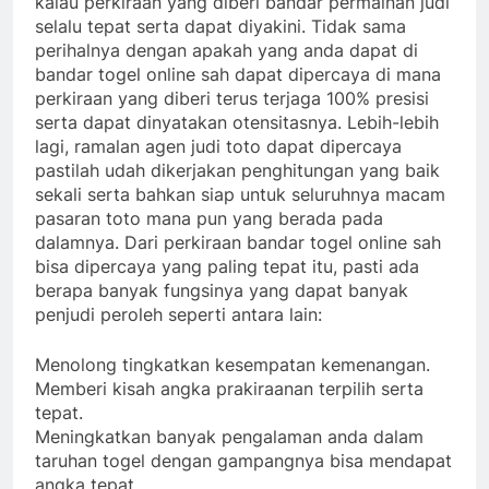
kalau perkiraan yang diberi bandar permainan judi
selalu tepat serta dapat diyakini. Tidak sama
perihalnya dengan apakah yang anda dapat di
bandar togel online sah dapat dipercaya di mana
perkiraan yang diberi terus terjaga 100% presisi
serta dapat dinyatakan otensitasnya. Lebih-lebih
lagi, ramalan agen judi toto dapat dipercaya
pastilah udah dikerjakan penghitungan yang baik
sekali serta bahkan siap untuk seluruhnya macam
pasaran toto mana pun yang berada pada
dalamnya. Dari perkiraan bandar togel online sah
bisa dipercaya yang paling tepat itu, pasti ada
berapa banyak fungsinya yang dapat banyak
penjudi peroleh seperti antara lain:
Menolong tingkatkan kesempatan kemenangan.
Memberi kisah angka prakiraanan terpilih serta
tepat.
Meningkatkan banyak pengalaman anda dalam
taruhan togel dengan gampangnya bisa mendapat
angka tepat.