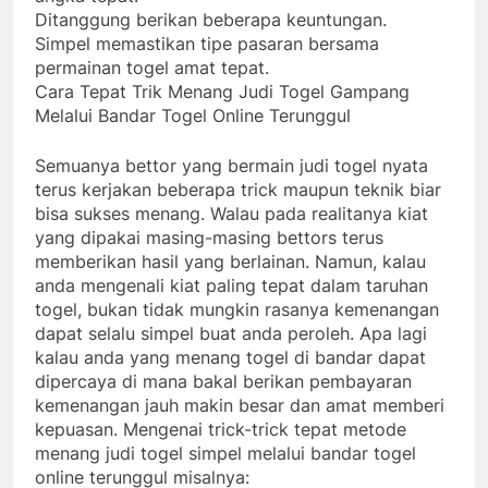
Ditanggung berikan beberapa keuntungan.
Simpel memastikan tipe pasaran bersama
permainan togel amat tepat.
Cara Tepat Trik Menang Judi Togel Gampang
Melalui Bandar Togel Online Terunggul
Semuanya bettor yang bermain judi togel nyata
terus kerjakan beberapa trick maupun teknik biar
bisa sukses menang. Walau pada realitanya kiat
yang dipakai masing-masing bettors terus
memberikan hasil yang berlainan. Namun, kalau
anda mengenali kiat paling tepat dalam taruhan
togel, bukan tidak mungkin rasanya kemenangan
dapat selalu simpel buat anda peroleh. Apa lagi
kalau anda yang menang togel di bandar dapat
dipercaya di mana bakal berikan pembayaran
kemenangan jauh makin besar dan amat memberi
kepuasan. Mengenai trick-trick tepat metode
menang judi togel simpel melalui bandar togel
online terunggul misalnya: