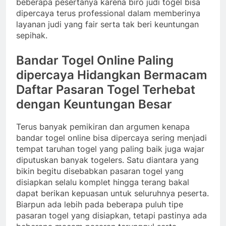
beberapa pesertanya karena biro judi togel bisa
dipercaya terus professional dalam memberinya
layanan judi yang fair serta tak beri keuntungan
sepihak.
Bandar Togel Online Paling
dipercaya Hidangkan Bermacam
Daftar Pasaran Togel Terhebat
dengan Keuntungan Besar
Terus banyak pemikiran dan argumen kenapa
bandar togel online bisa dipercaya sering menjadi
tempat taruhan togel yang paling baik juga wajar
diputuskan banyak togelers. Satu diantara yang
bikin begitu disebabkan pasaran togel yang
disiapkan selalu komplet hingga terang bakal
dapat berikan kepuasan untuk seluruhnya peserta.
Biarpun ada lebih pada beberapa puluh tipe
pasaran togel yang disiapkan, tetapi pastinya ada