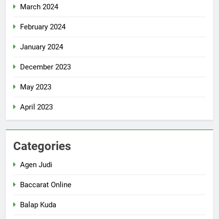
March 2024
February 2024
January 2024
December 2023
May 2023
April 2023
Categories
Agen Judi
Baccarat Online
Balap Kuda