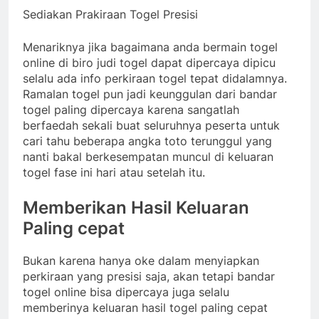
Sediakan Prakiraan Togel Presisi
Menariknya jika bagaimana anda bermain togel
online di biro judi togel dapat dipercaya dipicu
selalu ada info perkiraan togel tepat didalamnya.
Ramalan togel pun jadi keunggulan dari bandar
togel paling dipercaya karena sangatlah
berfaedah sekali buat seluruhnya peserta untuk
cari tahu beberapa angka toto terunggul yang
nanti bakal berkesempatan muncul di keluaran
togel fase ini hari atau setelah itu.
Memberikan Hasil Keluaran
Paling cepat
Bukan karena hanya oke dalam menyiapkan
perkiraan yang presisi saja, akan tetapi bandar
togel online bisa dipercaya juga selalu
memberinya keluaran hasil togel paling cepat