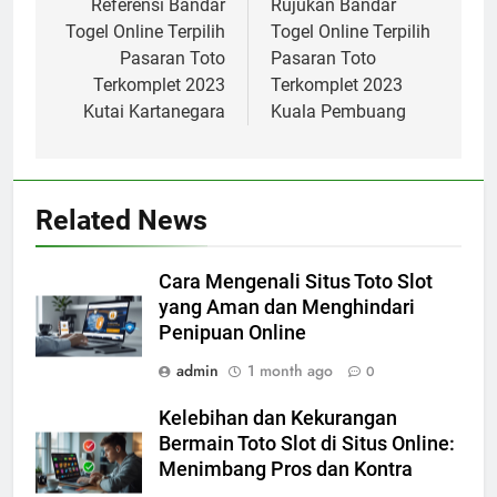
navigation
Referensi Bandar
Rujukan Bandar
Togel Online Terpilih
Togel Online Terpilih
Pasaran Toto
Pasaran Toto
Terkomplet 2023
Terkomplet 2023
Kutai Kartanegara
Kuala Pembuang
Related News
Cara Mengenali Situs Toto Slot
yang Aman dan Menghindari
Penipuan Online
admin
1 month ago
0
Kelebihan dan Kekurangan
Bermain Toto Slot di Situs Online:
Menimbang Pros dan Kontra