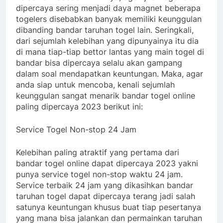
dipercaya sering menjadi daya magnet beberapa
togelers disebabkan banyak memiliki keunggulan
dibanding bandar taruhan togel lain. Seringkali,
dari sejumlah kelebihan yang dipunyainya itu dia
di mana tiap-tiap bettor lantas yang main togel di
bandar bisa dipercaya selalu akan gampang
dalam soal mendapatkan keuntungan. Maka, agar
anda siap untuk mencoba, kenali sejumlah
keunggulan sangat menarik bandar togel online
paling dipercaya 2023 berikut ini:
Service Togel Non-stop 24 Jam
Kelebihan paling atraktif yang pertama dari
bandar togel online dapat dipercaya 2023 yakni
punya service togel non-stop waktu 24 jam.
Service terbaik 24 jam yang dikasihkan bandar
taruhan togel dapat dipercaya terang jadi salah
satunya keuntungan khusus buat tiap pesertanya
yang mana bisa jalankan dan permainkan taruhan