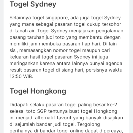
Togel Sydney
Selainnya togel singapore, ada juga togel Sydney
yang mana sebagai pasaran togel cukup tersohor
di tanah air. Togel Sydney menjajakan pengalaman
pasang taruhan judi toto yang membantu dengan
memiliki jam membuka pasaran tiap hari. Di lain
sisi, memasangkan nomor togel maupun cari
keluaran hasil togel pasaran Sydney ini juga
meringankan karena antara lainnya punyai agenda
result pasaran togel di siang hari, persisnya waktu
13:50 WIB.
Togel Hongkong
Didapati selaku pasaran togel paling besar ke-2
selesai toto SGP tentunya buat togel Hongkong
ini menjadi alternatif favorit yang banyak disajikan
di sejumlah bandar judi togel. Tergolong
perihalnya di bandar togel online dapat dipercaya,