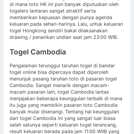
di mana toto HK ini pun banyak diputuskan oleh
togelers lantaran sangat atraktif serta
memberikan kepuasan dengan punya agenda
keluaran pada sehari-harinya. Lalu, untuk keluaran
togel Hongkong sendiri bakal dilaksanakan
drawing / penarikan undian saat jam 23:00 WIB.
Togel Cambodia
Pengalaman terunggul taruhan togel di bandar
togel online bisa dipercaya dapat diperoleh
menunjuk pasang taruhan toto di pasaran togel
Cambodia. Sangat menarik dengan macam-
macam pasaran lain, togel Cambodia lantas
menjajakan beberapa keunggulan terbaik di mana
itu juga yang membikin pasaran toto Cambodia
banyak mulai disenangi. Tentang hal keunggulan
dari togel Cambodia ini yang sangat luar biasa
salah satunya seperti keluaran togel terancang,
result keluaran berada pada jam 11:00 WIIB yang