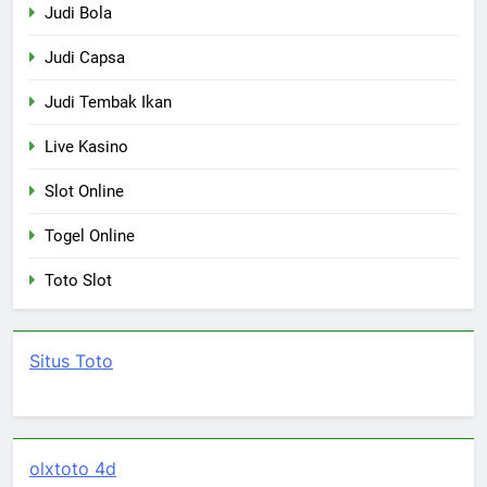
Judi Bola
Judi Capsa
Judi Tembak Ikan
Live Kasino
Slot Online
Togel Online
Toto Slot
Situs Toto
olxtoto 4d