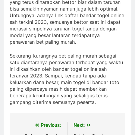
yang terus diharapkan bettor biar dalam taruhan
bisa semakin nyaman namun juga lebih optimal.
Untungnya, adanya link daftar bandar togel online
sah terkini 2023, semuanya bettor saat ini dapat
merasai simpelnya taruhan togel tanpa dengan
modal yang besar lantaran terdapatnya
penawaran bet paling murah.
Sekurang-kurangnya bet paling murah sebagai
satu diantaranya penawaran terhebat yang waktu
ini dikasihkan oleh bandar togel online sah
teranyar 2023. Sampai, kendati tanpa ada
keluarkan dana besar, main togel di bandar toto
paling dipercaya masih dapat memberikan
beberapa keuntungan yang sekaligus terus
gampang diterima semuanya peserta.
Previous:
Next:
Post