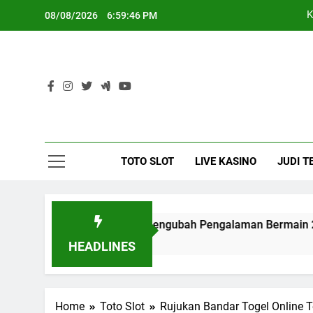
Skip
K
08/08/2026
6:59:47 PM
to
content
K
TOTO SLOT
LIVE KASINO
JUDI T
sino Online yang Mengubah Pengalaman Bermain 2026 Dengan In
HEADLINES
Home
Toto Slot
Rujukan Bandar Togel Online T