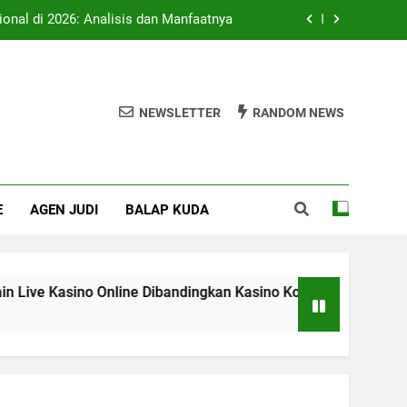
onal di 2026: Analisis dan Manfaatnya
ar Tetap Bertahan Lama di Tahun 2026
ckpot Terbesar 2026: Panduan Lengkap
NEWSLETTER
RANDOM NEWS
untuk Menang Besar
ngalaman Bermain 2026 Dengan Inovasi
Terkini
onal di 2026: Analisis dan Manfaatnya
E
AGEN JUDI
BALAP KUDA
ar Tetap Bertahan Lama di Tahun 2026
ckpot Terbesar 2026: Panduan Lengkap
untuk Menang Besar
 Online Dibandingkan Kasino Konvensional di 2026: Analisis 