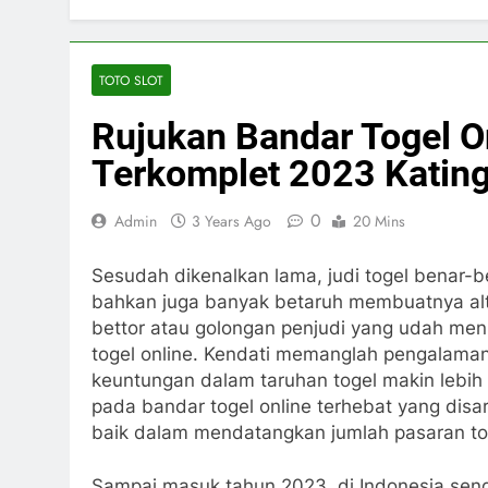
TOTO SLOT
Rujukan Bandar Togel On
Terkomplet 2023 Katin
0
Admin
3 Years Ago
20 Mins
Sesudah dikenalkan lama, judi togel benar-
bahkan juga banyak betaruh membuatnya alte
bettor atau golongan penjudi yang udah men
togel online. Kendati memanglah pengalam
keuntungan dalam taruhan togel makin lebih
pada bandar togel online terhebat yang disa
baik dalam mendatangkan jumlah pasaran tot
Sampai masuk tahun 2023, di Indonesia sendi