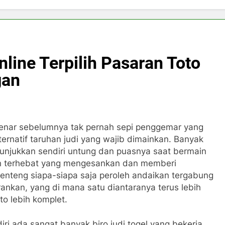
line Terpilih Pasaran Toto
gan
benar sebelumnya tak pernah sepi penggemar yang
rnatif taruhan judi yang wajib dimainkan. Banyak
unjukkan sendiri untung dan puasnya saat bermain
an terhebat yang mengesankan dan memberi
 enteng siapa-siapa saja peroleh andaikan tergabung
rankan, yang di mana satu diantaranya terus lebih
o lebih komplet.
ri ada sangat banyak biro judi togel yang bekerja