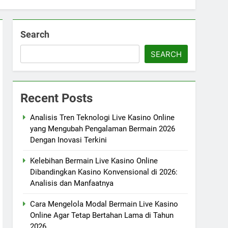
Search
SEARCH
Recent Posts
Analisis Tren Teknologi Live Kasino Online
yang Mengubah Pengalaman Bermain 2026
Dengan Inovasi Terkini
Kelebihan Bermain Live Kasino Online
Dibandingkan Kasino Konvensional di 2026:
Analisis dan Manfaatnya
Cara Mengelola Modal Bermain Live Kasino
Online Agar Tetap Bertahan Lama di Tahun
2026