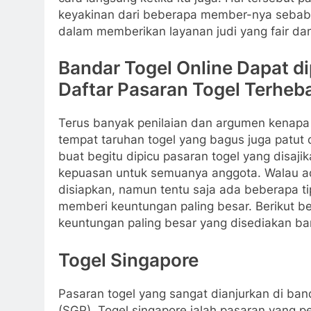
keyakinan dari beberapa member-nya sebab br
dalam memberikan layanan judi yang fair dan
Bandar Togel Online Dapat 
Daftar Pasaran Togel Terhe
Terus banyak penilaian dan argumen kenapa 
tempat taruhan togel yang bagus juga patut 
buat begitu dipicu pasaran togel yang disaji
kepuasan untuk semuanya anggota. Walau ada
disiapkan, namun tentu saja ada beberapa ti
memberi keuntungan paling besar. Berikut be
keuntungan paling besar yang disediakan ban
Togel Singapore
Pasaran togel yang sangat dianjurkan di band
(SGP). Togel singapore ialah pasaran yang pe