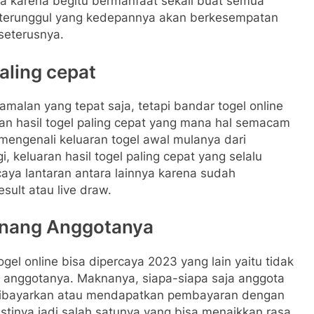
ya karena begitu bermanfaat sekali buat semua
o terunggul yang kedepannya akan berkesempatan
 seterusnya.
aling cepat
alan yang tepat saja, tetapi bandar togel online
an hasil togel paling cepat yang mana hal semacam
 mengenali keluaran togel awal mulanya dari
keluaran hasil togel paling cepat yang selalu
aya lantaran antara lainnya karena sudah
ult atau live draw.
enang Anggotanya
el online bisa dipercaya 2023 yang lain yaitu tidak
nggotanya. Maknanya, siapa-siapa saja anggota
i dibayarkan atau mendapatkan pembayaran dengan
pastinya jadi salah satunya yang bisa menaikkan rasa