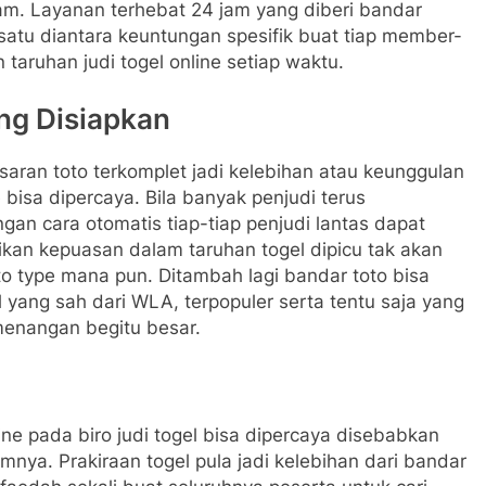
am. Layanan terhebat 24 jam yang diberi bandar
 satu diantara keuntungan spesifik buat tiap member-
taruhan judi togel online setiap waktu.
ng Disiapkan
saran toto terkomplet jadi kelebihan atau keunggulan
 bisa dipercaya. Bila banyak penjudi terus
gan cara otomatis tiap-tiap penjudi lantas dapat
an kepuasan dalam taruhan togel dipicu tak akan
to type mana pun. Ditambah lagi bandar toto bisa
yang sah dari WLA, terpopuler serta tentu saja yang
enangan begitu besar.
ne pada biro judi togel bisa dipercaya disebabkan
lamnya. Prakiraan togel pula jadi kelebihan dari bandar