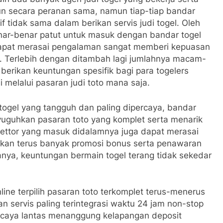
pun secara peranan sama, namun tiap-tiap bandar
f tidak sama dalam berikan servis judi togel. Oleh
enar-benar patut untuk masuk dengan bandar togel
n dapat merasai pengalaman sangat memberi kepuasan
e. Terlebih dengan ditambah lagi jumlahnya macam-
erikan keuntungan spesifik bagi para togelers
i melalui pasaran judi toto mana saja.
togel yang tangguh dan paling dipercaya, bandar
nyuguhkan pasaran toto yang komplet serta menarik
a bettor yang masuk didalamnya juga dapat merasai
akan terus banyak promosi bonus serta penawaran
anya, keuntungan bermain togel terang tidak sekedar
line terpilih pasaran toto terkomplet terus-menerus
servis paling terintegrasi waktu 24 jam non-stop
percaya lantas menanggung kelapangan deposit