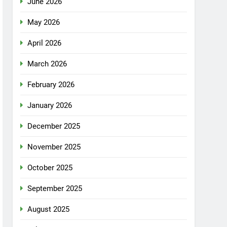
June 2026
May 2026
April 2026
March 2026
February 2026
January 2026
December 2025
November 2025
October 2025
September 2025
August 2025