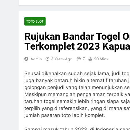
TOTO SLOT
Rujukan Bandar Togel On
Terkomplet 2023 Kapua
0
Admin
3 Years Ago
20 Mins
Seusai dikenalkan sudah sejak lama, judi tog
juga banyak betaruh bikin alternatif taruhan
golongan penjudi yang telah menunjukkan sen
Meskipun memanglah pengalaman terbaik ya
taruhan togel semakin lebih ringan siapa sa
terpilih yang direferensikan, yang di mana 
jumlah pasaran toto lebih komplet.
Sampai masuk tahun 2023, di Indonesia sendi