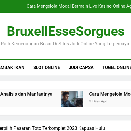
Cara Mengelola Modal Bermain Live Kasino Online Ag
Daftar Game Live Kasino Online Paling Menguntungkan dengan Ja
BruxellEsseSorgues
ngapa Live Kasino Online Semakin Populer di Indonesia Sepanjang
Raih Kemenangan Besar Di Situs Judi Online Yang Terpercaya.
elebihan Bermain Live Kasino Online Dibandingkan Kasino Konvensi
Cara Mengelola Modal Bermain Live Kasino Online Ag
EMBAK IKAN
SLOT ONLINE
JUDI CAPSA
TOGEL ONLIN
Daftar Game Live Kasino Online Paling Menguntungkan dengan Ja
ngapa Live Kasino Online Semakin Populer di Indonesia Sepanjang
 Manfaatnya
Cara Mengelola Modal Bermain Li
3 Days Ago
erpilih Pasaran Toto Terkomplet 2023 Kapuas Hulu