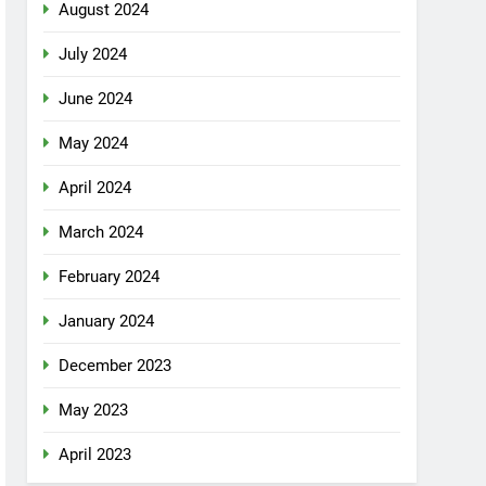
August 2024
July 2024
June 2024
May 2024
April 2024
March 2024
February 2024
January 2024
December 2023
May 2023
April 2023