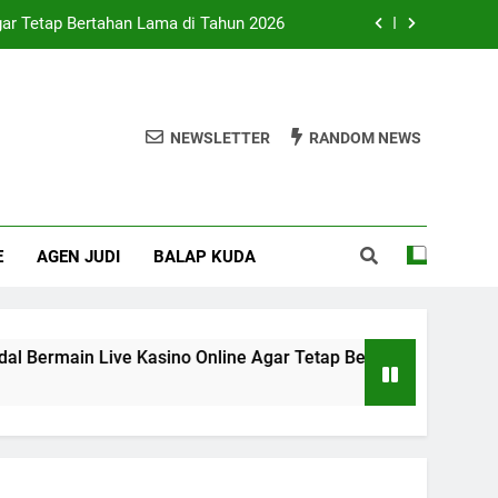
ar Tetap Bertahan Lama di Tahun 2026
ckpot Terbesar 2026: Panduan Lengkap
untuk Menang Besar
 Tahun 2026? Faktor-Faktor Utama dan
NEWSLETTER
RANDOM NEWS
Dampaknya
onal di 2026: Analisis dan Manfaatnya
ar Tetap Bertahan Lama di Tahun 2026
E
AGEN JUDI
BALAP KUDA
ckpot Terbesar 2026: Panduan Lengkap
untuk Menang Besar
 Tahun 2026? Faktor-Faktor Utama dan
Dampaknya
ve Kasino Online Agar Tetap Bertahan Lama di Tahun 2026