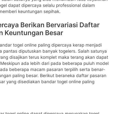
ogel dapat dipercaya selalu professional dalam
k memberi keuntungan sepihak.
ercaya Berikan Bervariasi Daftar
an Keuntungan Besar
ndar togel online paling dipercaya kerap menjadi
a pantas diputuskan banyak togelers. Salah satunya
yang disajikan terus komplet maka terang akan dapat
Meskipun ada lebih dari pada beberapa puluh model
a ada beberapa macam pasaran terpilih serta benar-
gan paling besar. Berikut beraneka daftar pasaran
ar yang disediakan bandar togel online paling
dar togel online dapat dipercaya merupakan togel