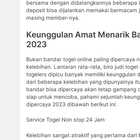
bersama dengan didatangkannya beberapa l
deposit bisa dijalankan memakai bermacam 
masing member-nya.
Keunggulan Amat Menarik Ban
2023
Bukan bandar togel online paling dipercaya 
kelebihan. Lantaran rata-rata, biro judi to
togelers dipicu banyak memiliki keunggulan d
dari beberapa kelebihan yang dipunyainya itu
bandar bisa dipercaya akan tetap gampang d
siap untuk mencoba, pahami sejumlah keungg
dipercaya 2023 dibawah berikut ini:
Service Togel Non stop 24 Jam
Kelebihan sangat atraktif yang pertama dari