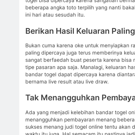
togel bisa dipercaya karena sangatlah berman
beberapa angka toto terpilih yang nanti bak
ini hari atau sesudah itu.
Berikan Hasil Keluaran Palin
Bukan cuma karena oke untuk menyiapkan rama
paling dipercaya juga terus memberinya kelua
sangat berfaedah buat peserta karena bisa 
tipe pasaran apa saja. Manalagi, keluaran has
bandar togel dapat dipercaya karena diant
bernama live result atau live draw.
Tak Menangguhkan Pembaya
Ada yang menjadi kelebihan bandar togel on
menangguhkan pembayaran menang beberapa 
sukses menang judi togel online tentu akan 
waktu itu juga. Hal semacam itu pastinya ja