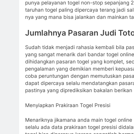
punya pelayanan togel non-stop sepanjang 24
taruhan togel paling dipercaya terang jadi 
nya yang mana bisa jalankan dan mainkan tar
Jumlahnya Pasaran Judi Toto
Sudah tidak menjadi rahasia kembali bila pa
yang sangat menarik dari bandar togel online
dihidangkan pasaran togel yang komplet, sec
pengalaman yang demikian memberi kepuasan
coba peruntungan dengan memutuskan pasara
dapat dipercaya selalu mendatangkan pasara
pastinya yang diprediksikan bakalan berika
Menyiapkan Prakiraan Togel Presisi
Menariknya jikamana anda main togel online 
selalu ada data prakiraan togel presisi didal