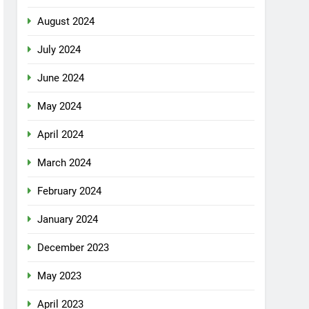
August 2024
July 2024
June 2024
May 2024
April 2024
March 2024
February 2024
January 2024
December 2023
May 2023
April 2023