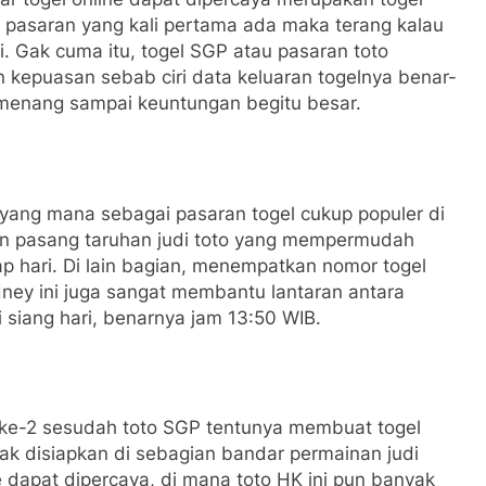
 pasaran yang kali pertama ada maka terang kalau
. Gak cuma itu, togel SGP atau pasaran toto
n kepuasan sebab ciri data keluaran togelnya benar-
menang sampai keuntungan begitu besar.
 yang mana sebagai pasaran togel cukup populer di
an pasang taruhan judi toto yang mempermudah
 hari. Di lain bagian, menempatkan nomor togel
dney ini juga sangat membantu lantaran antara
i siang hari, benarnya jam 13:50 WIB.
r ke-2 sesudah toto SGP tentunya membuat togel
ak disiapkan di sebagian bandar permainan judi
ne dapat dipercaya, di mana toto HK ini pun banyak