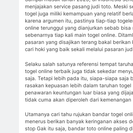
menjajakan service pasang judi toto. Meski 
togel juga miliki kemampuan yang relatif ber
karena argumen itu, pastinya tiap-tiap toge
online terunggul yang dianjurkan sebab bi
sebenarnya tiap kali main togel online. Di
pasaran yang disajikan terang bakal berikan
cari hoki yang baik sekali melalui pasaran ju
Selaku salah satunya referensi tempat taruh
togel online terbaik juga tidak sekedar men
saja. Tetapi lebih pada itu, siapa-siapa saj
rasakan kepuasan lebih dalam taruhan togel 
penawaran keuntungan luar biasa yang dijaja
tidak cuma akan diperoleh dari kemenangan 
Utamanya cari tahu rujukan bandar togel onli
menerus berikan banyak keringanan akses de
stop Gak itu saja, bandar toto online paling 