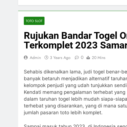
TOTO SLOT
Rujukan Bandar Togel O
Terkomplet 2023 Samar
0
Admin
3 Years Ago
20 Mins
Sehabis dikenalkan lama, judi togel benar-b
banyak betaruh menjadikan alternatif taruha
kelompok penjudi yang udah tunjukkan sendiri
Kendati memang pengalaman terhebat yang
dalam taruhan togel lebih mudah siapa-siapa
terhebat yang disarankan, yang di mana sat
jumlah pasaran toto lebih komplet.
Sampai masuk tahun 2023, di Indonesia sendir