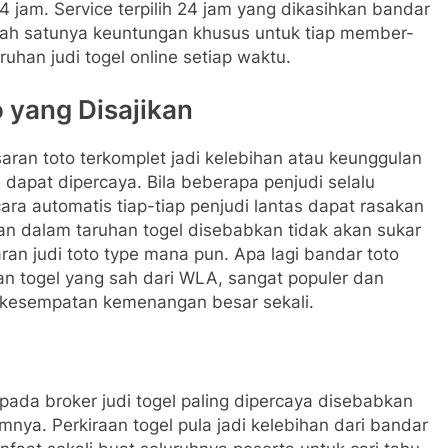
 jam. Service terpilih 24 jam yang dikasihkan bandar
salah satunya keuntungan khusus untuk tiap member-
uhan judi togel online setiap waktu.
 yang Disajikan
saran toto terkomplet jadi kelebihan atau keunggulan
 dapat dipercaya. Bila beberapa penjudi selalu
ara automatis tiap-tiap penjudi lantas dapat rasakan
 dalam taruhan togel disebabkan tidak akan sukar
n judi toto type mana pun. Apa lagi bandar toto
n togel yang sah dari WLA, sangat populer dan
n kesempatan kemenangan besar sekali.
pada broker judi togel paling dipercaya disebabkan
amnya. Perkiraan togel pula jadi kelebihan dari bandar