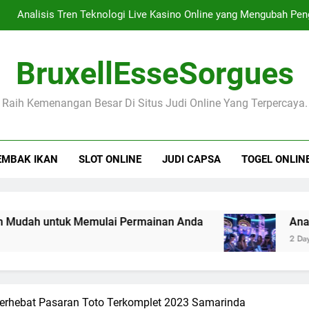
Analisis Tren Teknologi Live Kasino Online yang Mengubah Pe
elebihan Bermain Live Kasino Online Dibandingkan Kasino Konvensi
BruxellEsseSorgues
Cara Mengelola Modal Bermain Live Kasino Online Ag
Raih Kemenangan Besar Di Situs Judi Online Yang Terpercaya.
Panduan Daftar dan Deposit di Situs Live Kasino Online Resmi Ta
Analisis Tren Teknologi Live Kasino Online yang Mengubah Pe
EMBAK IKAN
SLOT ONLINE
JUDI CAPSA
TOGEL ONLIN
elebihan Bermain Live Kasino Online Dibandingkan Kasino Konvensi
Cara Mengelola Modal Bermain Live Kasino Online Ag
uk Memulai Permainan Anda
Analisis Tren Te
2 Days Ago
Terhebat Pasaran Toto Terkomplet 2023 Samarinda