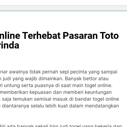
nline Terhebat Pasaran Toto
inda
enar awalnya tidak pernah sepi pecinta yang sampai
n judi yang wajib dimainkan. Banyak bettor atau
 untung serta puasnya di saat main togel online.
 memberikan kepuasan dan memberi keuntungan
 saja temukan semisal masuk di bandar togel online
u diantaranya selalu lebih kuat dalam mendatangkan
i ada banyak sekali biro judi togel yang bekerja dan