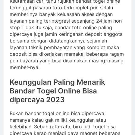
Keutamaan cari tahu rujukan bandar togel online
terunggul pasaran toto terkomplet pun selalu
memberinya banyak keluasaan akses dengan
layanan paling terintegrasi sepanjang 24 jam non
stop Tidak itu saja, bandar toto online paling
dipercaya juga jamin keringanan deposit anggota
bersama dengan didatangkannya sejumlah
layanan teknik pembayaran yang komplet maka
deposit bisa dikerjakan memakai beberapa ragam
pembayaran yang bisa disamakan masing-masing
member-nya.
Keunggulan Paling Menarik
Bandar Togel Online Bisa
dipercaya 2023
Bukan bandar togel online bisa dipercaya
namanya kalau gak miliki keunggulan atau
kelebihan. Sebab rata-rata, biro judi togel bisa
dipercaya kerap menjadi daya magnet beberapa