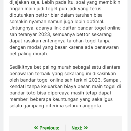
dijajakan saja. Lebih pada itu, soal yang membikin
ringan main judi togel pun jadi yang terus
dibutuhkan bettor biar dalam taruhan bisa
semakin nyaman namun juga lebih optimal.
Untungnya, adanya link daftar bandar togel online
sah teranyar 2023, semuanya bettor sekarang
dapat rasakan entengnya taruhan togel tanpa
dengan modal yang besar karena ada penawaran
bet paling murah.
Sedikitnya bet paling murah sebagai satu diantara
penawaran terbaik yang sekarang ini dikasihkan
oleh bandar togel online sah terkini 2023. Sampai,
kendati tanpa keluarkan biaya besar, main togel di
bandar toto bisa dipercaya masih tetap dapat
memberi beberapa keuntungan yang sekaligus
selalu gampang diterima seluruh anggota.
Previous:
Next:
Post