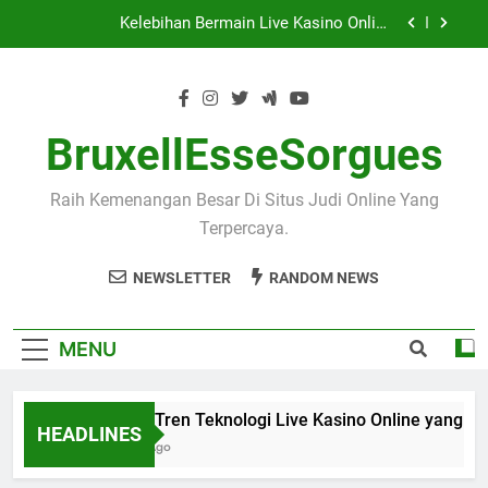
Skip
Analisis dan Manfaatnya
Cara Mengelola Modal Bermain Live Kasino
to
Online Agar Tetap Bertahan Lama di Tahun 2026
content
Daftar Game Live Kasino Online Paling
Menguntungkan dengan Jackpot Terbesar 2026:
Panduan Lengkap untuk Menang Besar
Analisis Tren Teknologi Live Kasino Online yang
Mengubah Pengalaman Bermain 2026 Dengan
BruxellEsseSorgues
Inovasi Terkini
Kelebihan Bermain Live Kasino Online
Dibandingkan Kasino Konvensional di 2026:
Raih Kemenangan Besar Di Situs Judi Online Yang
Analisis dan Manfaatnya
Cara Mengelola Modal Bermain Live Kasino
Terpercaya.
Online Agar Tetap Bertahan Lama di Tahun 2026
Daftar Game Live Kasino Online Paling
NEWSLETTER
RANDOM NEWS
Menguntungkan dengan Jackpot Terbesar 2026:
Panduan Lengkap untuk Menang Besar
MENU
Analisis Tren Teknologi Live Kasino Online yang Men
HEADLINES
10 Hours Ago