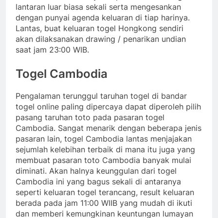
lantaran luar biasa sekali serta mengesankan
dengan punyai agenda keluaran di tiap harinya.
Lantas, buat keluaran togel Hongkong sendiri
akan dilaksanakan drawing / penarikan undian
saat jam 23:00 WIB.
Togel Cambodia
Pengalaman terunggul taruhan togel di bandar
togel online paling dipercaya dapat diperoleh pilih
pasang taruhan toto pada pasaran togel
Cambodia. Sangat menarik dengan beberapa jenis
pasaran lain, togel Cambodia lantas menjajakan
sejumlah kelebihan terbaik di mana itu juga yang
membuat pasaran toto Cambodia banyak mulai
diminati. Akan halnya keunggulan dari togel
Cambodia ini yang bagus sekali di antaranya
seperti keluaran togel terancang, result keluaran
berada pada jam 11:00 WIIB yang mudah di ikuti
dan memberi kemungkinan keuntungan lumayan