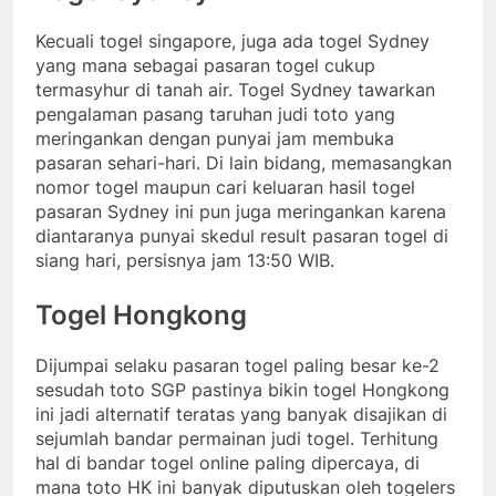
Kecuali togel singapore, juga ada togel Sydney
yang mana sebagai pasaran togel cukup
termasyhur di tanah air. Togel Sydney tawarkan
pengalaman pasang taruhan judi toto yang
meringankan dengan punyai jam membuka
pasaran sehari-hari. Di lain bidang, memasangkan
nomor togel maupun cari keluaran hasil togel
pasaran Sydney ini pun juga meringankan karena
diantaranya punyai skedul result pasaran togel di
siang hari, persisnya jam 13:50 WIB.
Togel Hongkong
Dijumpai selaku pasaran togel paling besar ke-2
sesudah toto SGP pastinya bikin togel Hongkong
ini jadi alternatif teratas yang banyak disajikan di
sejumlah bandar permainan judi togel. Terhitung
hal di bandar togel online paling dipercaya, di
mana toto HK ini banyak diputuskan oleh togelers