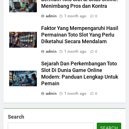
Menimbang Pros dan Kontra
admin
1 month ago
0
Faktor Yang Mempengaruhi Hasil
Permainan Toto Slot Yang Perlu
Diketahui Secara Mendalam
admin
1 month ago
0
Sejarah Dan Perkembangan Toto
Slot Di Dunia Game Online
Modern: Panduan Lengkap Untuk
Pemain
admin
1 month ago
0
Search
SEARCH