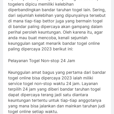
togelers dipicu memiliki kelebihan
diperbandingkan bandar taruhan togel lain. Sering,
dari sejumlah kelebihan yang dipunyainya tersebut
di mana tiap-tiap bettor juga yang bermain togel
di bandar paling dipercaya akan gampang dalam
perihal peroleh keuntungan. Oleh karena itu, agar
anda mau buat mencoba, kenali sejumlah
keunggulan sangat menarik bandar togel online
paling dipercaya 2023 berikut ini:
Pelayanan Togel Non-stop 24 Jam
Keunggulan amat bagus yang pertama dari bandar
togel online bisa dipercaya 2023 ialah miliki
service togel non-stop waktu 24 jam. Layanan
terpilih 24 jam yang diberi bandar taruhan togel
dapat dipercaya terang jadi satu diantara
keuntungan tertentu untuk tiap-tiap anggotanya
yang mana bisa jalankan dan mainkan taruhan judi
togel online setiap waktu.