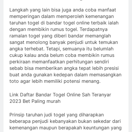
Langkah yang lain bisa juga anda coba manfaat
memperingan dalam memperoleh kemenangan
taruhan togel di bandar togel online terbaik ialah
dengan membikin rumus togel. Terdapatnya
ramalan togel yang diberi bandar memanglah
sangat menolong banyak penjudi untuk temukan
angka terhebat. Tetapi, semuanya itu belumlah
cukup kalau anda belum coba membikin rumus
perkiraan memanfaatkan perhitungan sendiri
sebab bisa memberikan angka tepat lebih presisi
buat anda gunakan kedepan dalam memasangkan
toto agar lebih memiliki potensi menang.
Link Daftar Bandar Togel Online Sah Teranyar
2023 Bet Paling murah
Prinsip taruhan judi togel yang diharapkan
beberapa penjudi kebanyakan bukan sekedar dari
kemenangan maupun berapakah keuntungan yang