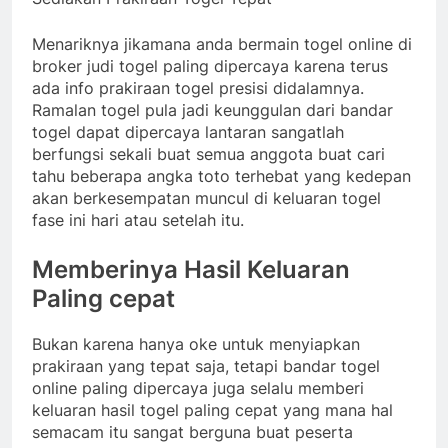
Menariknya jikamana anda bermain togel online di
broker judi togel paling dipercaya karena terus
ada info prakiraan togel presisi didalamnya.
Ramalan togel pula jadi keunggulan dari bandar
togel dapat dipercaya lantaran sangatlah
berfungsi sekali buat semua anggota buat cari
tahu beberapa angka toto terhebat yang kedepan
akan berkesempatan muncul di keluaran togel
fase ini hari atau setelah itu.
Memberinya Hasil Keluaran
Paling cepat
Bukan karena hanya oke untuk menyiapkan
prakiraan yang tepat saja, tetapi bandar togel
online paling dipercaya juga selalu memberi
keluaran hasil togel paling cepat yang mana hal
semacam itu sangat berguna buat peserta