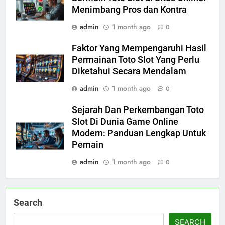
Menimbang Pros dan Kontra
admin
1 month ago
0
Faktor Yang Mempengaruhi Hasil
Permainan Toto Slot Yang Perlu
Diketahui Secara Mendalam
admin
1 month ago
0
Sejarah Dan Perkembangan Toto
Slot Di Dunia Game Online
Modern: Panduan Lengkap Untuk
Pemain
admin
1 month ago
0
Search
SEARCH