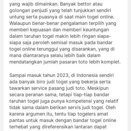
yang wajib dimainkan. Banyak bettor atau
golongan penjudi yang telah tunjukkan sendiri
untung serta puasnya di saat main togel online.
Walaupun benar-benar pengalaman terpilih yang
memberi kepuasan dan memberi keuntungan
dalam taruhan togel makin lebih ringan siapa-
siapa saja peroleh semisal masuk pada bandar
togel online terunggul yang disarankan, yang di
mana diantaranya selalu lebih baik dalam
mendatangkan jumlah pasaran toto lebih komplet.
Sampai masuk tahun 2023, di Indonesia sendiri
ada banyak biro judi togel yang bekerja serta
tawarkan service pasang judi toto. Meskipun
secara peranan sama, tetapi tiap-tiap bandar
taruhan togel juga punya kompetensi yang relatif
tidak sama dalam berikan servis judi togel. Oleh
karena argumen itu, tentu tiap togelers amat
pantas untuk masuk dengan bandar togel online
terhebat yang direferensikan lantaran dapat