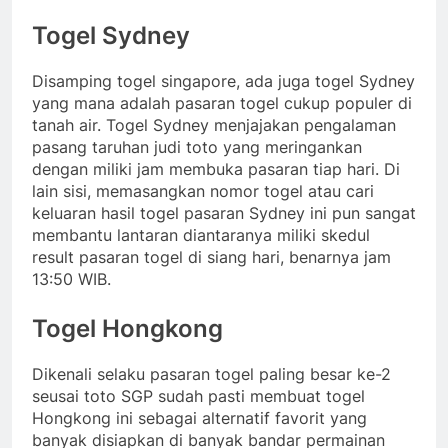
Togel Sydney
Disamping togel singapore, ada juga togel Sydney
yang mana adalah pasaran togel cukup populer di
tanah air. Togel Sydney menjajakan pengalaman
pasang taruhan judi toto yang meringankan
dengan miliki jam membuka pasaran tiap hari. Di
lain sisi, memasangkan nomor togel atau cari
keluaran hasil togel pasaran Sydney ini pun sangat
membantu lantaran diantaranya miliki skedul
result pasaran togel di siang hari, benarnya jam
13:50 WIB.
Togel Hongkong
Dikenali selaku pasaran togel paling besar ke-2
seusai toto SGP sudah pasti membuat togel
Hongkong ini sebagai alternatif favorit yang
banyak disiapkan di banyak bandar permainan