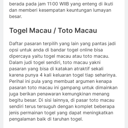
berada pada jam 11:00 WIIB yang enteng di ikuti
dan memberi kesempatan keuntungan lumayan
besar.
Togel Macau / Toto Macau
Daftar pasaran terpilih yang lain yang pantas jadi
opsi untuk anda di bandar togel online bisa
dipercaya yaitu togel macau atau toto macau.
Dalam judi togel sendiri, toto macau yakni
pasaran yang bisa di katakan atraktif sekali
karena punya 4 kali keluaran togel tiap seharinya.
Perihal ini pula yang membuat argumen kenapa
pasaran toto macau ini gampang untuk dimainkan
juga berikan penawaran kemungkinan menang
begitu besar. Di sisi lainnya, di pasar toto macau
sendiri terus tersuguh dengan komplet beberapa
jenis permainan togel yang dapat meningkatkan
pengalaman baik di taruhan togel.