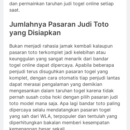
dan permainkan taruhan judi togel online setiap
saat.
Jumlahnya Pasaran Judi Toto
yang Disiapkan
Bukan menjadi rahasia jamak kembali kalaupun
pasaran toto terkomplet jadi kelebihan atau
keunggulan yang sangat menarik dari bandar
togel online dapat dipercaya. Apabila beberapa
penjudi terus disuguhkan pasaran togel yang
komplet, dengan cara otomatis tiap penjudi lantas
dapat merasai pengalaman yang demikian
mengesankan dalam taruhan togel karena tidak
pernah susah coba hoki dengan pilih pasaran judi
toto model mana saja. Apa lagi bandar toto paling
dipercaya selalu mendatangkan pasaran togel
yang sah dari WLA, terpopuler dan tentulah yang
diperhitungkan bakalan memberi kesempatan
kemenangan besar sekali.