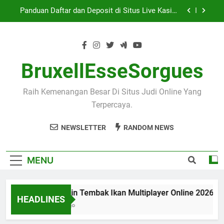
Skip
Memulai Permainan Anda
Analisis Tren Teknologi Live Kasino Online yang
to
Mengubah Pengalaman Bermain 2026 Dengan
Inovasi Terkini
content
Kelebihan Bermain Live Kasino Online
Dibandingkan Kasino Konvensional di 2026:
Analisis dan Manfaatnya
Cara Main Tembak Ikan Multiplayer Online 2026
Biar Jackpot Terus: Strategi Menang Efektif
BruxellEsseSorgues
Panduan Daftar dan Deposit di Situs Live Kasino
Online Resmi Tahun 2026: Langkah Mudah untuk
Raih Kemenangan Besar Di Situs Judi Online Yang
Memulai Permainan Anda
Analisis Tren Teknologi Live Kasino Online yang
Terpercaya.
Mengubah Pengalaman Bermain 2026 Dengan
Inovasi Terkini
Kelebihan Bermain Live Kasino Online
NEWSLETTER
RANDOM NEWS
Dibandingkan Kasino Konvensional di 2026:
Analisis dan Manfaatnya
MENU
Cara Main Tembak Ikan Multiplayer Online 2026 Biar Ja
HEADLINES
2 Hours Ago