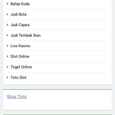
Balap Kuda
Judi Bola
Judi Capsa
Judi Tembak Ikan
Live Kasino
Slot Online
Togel Online
Toto Slot
Situs Toto