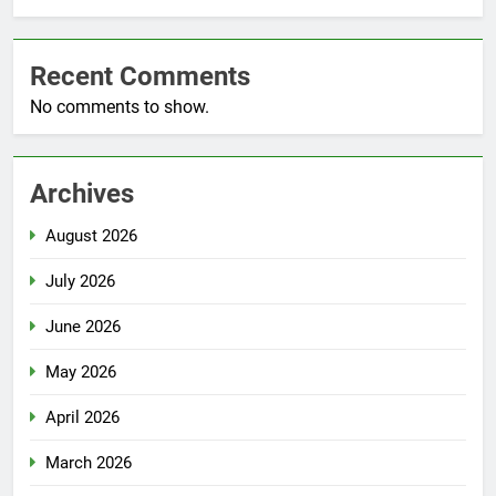
Recent Comments
No comments to show.
Archives
August 2026
July 2026
June 2026
May 2026
April 2026
March 2026