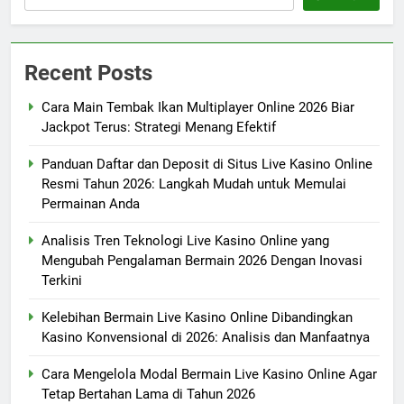
Recent Posts
Cara Main Tembak Ikan Multiplayer Online 2026 Biar
Jackpot Terus: Strategi Menang Efektif
Panduan Daftar dan Deposit di Situs Live Kasino Online
Resmi Tahun 2026: Langkah Mudah untuk Memulai
Permainan Anda
Analisis Tren Teknologi Live Kasino Online yang
Mengubah Pengalaman Bermain 2026 Dengan Inovasi
Terkini
Kelebihan Bermain Live Kasino Online Dibandingkan
Kasino Konvensional di 2026: Analisis dan Manfaatnya
Cara Mengelola Modal Bermain Live Kasino Online Agar
Tetap Bertahan Lama di Tahun 2026