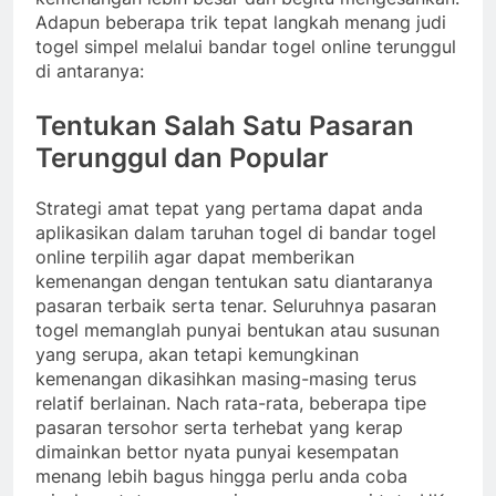
Adapun beberapa trik tepat langkah menang judi
togel simpel melalui bandar togel online terunggul
di antaranya:
Tentukan Salah Satu Pasaran
Terunggul dan Popular
Strategi amat tepat yang pertama dapat anda
aplikasikan dalam taruhan togel di bandar togel
online terpilih agar dapat memberikan
kemenangan dengan tentukan satu diantaranya
pasaran terbaik serta tenar. Seluruhnya pasaran
togel memanglah punyai bentukan atau susunan
yang serupa, akan tetapi kemungkinan
kemenangan dikasihkan masing-masing terus
relatif berlainan. Nach rata-rata, beberapa tipe
pasaran tersohor serta terhebat yang kerap
dimainkan bettor nyata punyai kesempatan
menang lebih bagus hingga perlu anda coba