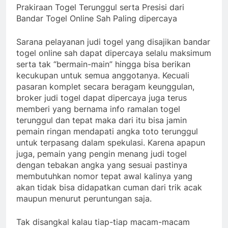
Prakiraan Togel Terunggul serta Presisi dari
Bandar Togel Online Sah Paling dipercaya
Sarana pelayanan judi togel yang disajikan bandar
togel online sah dapat dipercaya selalu maksimum
serta tak “bermain-main” hingga bisa berikan
kecukupan untuk semua anggotanya. Kecuali
pasaran komplet secara beragam keunggulan,
broker judi togel dapat dipercaya juga terus
memberi yang bernama info ramalan togel
terunggul dan tepat maka dari itu bisa jamin
pemain ringan mendapati angka toto terunggul
untuk terpasang dalam spekulasi. Karena apapun
juga, pemain yang pengin menang judi togel
dengan tebakan angka yang sesuai pastinya
membutuhkan nomor tepat awal kalinya yang
akan tidak bisa didapatkan cuman dari trik acak
maupun menurut peruntungan saja.
Tak disangkal kalau tiap-tiap macam-macam