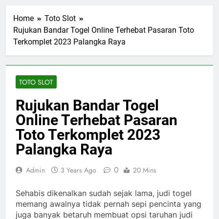
Home
Toto Slot
Rujukan Bandar Togel Online Terhebat Pasaran Toto
Terkomplet 2023 Palangka Raya
TOTO SLOT
Rujukan Bandar Togel
Online Terhebat Pasaran
Toto Terkomplet 2023
Palangka Raya
0
Admin
3 Years Ago
20 Mins
Sehabis dikenalkan sudah sejak lama, judi togel
memang awalnya tidak pernah sepi pencinta yang
juga banyak betaruh membuat opsi taruhan judi