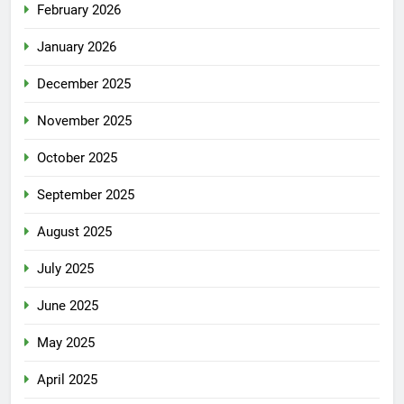
February 2026
January 2026
December 2025
November 2025
October 2025
September 2025
August 2025
July 2025
June 2025
May 2025
April 2025