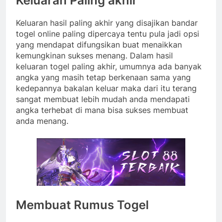
Keluaran Paling akhir
Keluaran hasil paling akhir yang disajikan bandar
togel online paling dipercaya tentu pula jadi opsi
yang mendapat difungsikan buat menaikkan
kemungkinan sukses menang. Dalam hasil
keluaran togel paling akhir, umumnya ada banyak
angka yang masih tetap berkenaan sama yang
kedepannya bakalan keluar maka dari itu terang
sangat membuat lebih mudah anda mendapati
angka terhebat di mana bisa sukses membuat
anda menang.
Membuat Rumus Togel