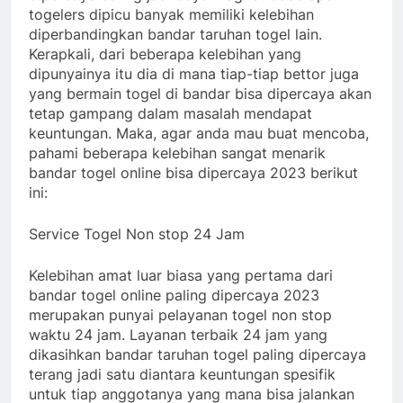
togelers dipicu banyak memiliki kelebihan
diperbandingkan bandar taruhan togel lain.
Kerapkali, dari beberapa kelebihan yang
dipunyainya itu dia di mana tiap-tiap bettor juga
yang bermain togel di bandar bisa dipercaya akan
tetap gampang dalam masalah mendapat
keuntungan. Maka, agar anda mau buat mencoba,
pahami beberapa kelebihan sangat menarik
bandar togel online bisa dipercaya 2023 berikut
ini:
Service Togel Non stop 24 Jam
Kelebihan amat luar biasa yang pertama dari
bandar togel online paling dipercaya 2023
merupakan punyai pelayanan togel non stop
waktu 24 jam. Layanan terbaik 24 jam yang
dikasihkan bandar taruhan togel paling dipercaya
terang jadi satu diantara keuntungan spesifik
untuk tiap anggotanya yang mana bisa jalankan