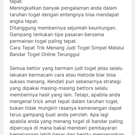
tepat.
Meningkatkan banyak pengalaman anda dalam
taruhan togel dengan entengnya bisa mendapat
angka tepat.
Ditanggung memberinya sejumlah keuntungan.
Gampang tentukan tipe pasaran bersama
permainan togel paling tepat.
Cara Tepat Trik Menang Judi Togel Simpel Melalui
Bandar Togel Online Terunggul
Semua bettor yang bermain judi togel jelas selalu
lakukan bermacam cara atau metode biar bisa
sukses menang. Kendati pun sebenarnya strategi
yang dipakai masing-masing bettors selalu
memberinya hasil yang lain. Tetapi, apabila anda
mengenal trick amat tepat dalam taruhan togel,
bukan tidak mungkin rasanya kemenangan dapat
terus gampang buat anda peroleh. Apa lagi
apabila anda yang menang togel di bandar paling
dipercaya di mana bakal memberi pembayaran
kemenangan lebih besar dan begitu mengesankan.