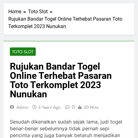
Home
Toto Slot
Rujukan Bandar Togel Online Terhebat Pasaran Toto
Terkomplet 2023 Nunukan
TOTO SLOT
Rujukan Bandar Togel
Online Terhebat Pasaran
Toto Terkomplet 2023
Nunukan
0
Admin
3 Years Ago
20 Mins
Sesudah dikenalkan sudah sejak lama, judi togel
benar-benar sebelumnya tidak pernah sepi
pencinta yang juga banyak betaruh menjadikan