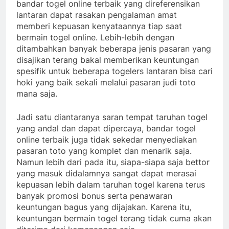
bandar togel online terbaik yang direferensikan
lantaran dapat rasakan pengalaman amat
memberi kepuasan kenyataannya tiap saat
bermain togel online. Lebih-lebih dengan
ditambahkan banyak beberapa jenis pasaran yang
disajikan terang bakal memberikan keuntungan
spesifik untuk beberapa togelers lantaran bisa cari
hoki yang baik sekali melalui pasaran judi toto
mana saja.
Jadi satu diantaranya saran tempat taruhan togel
yang andal dan dapat dipercaya, bandar togel
online terbaik juga tidak sekedar menyediakan
pasaran toto yang komplet dan menarik saja.
Namun lebih dari pada itu, siapa-siapa saja bettor
yang masuk didalamnya sangat dapat merasai
kepuasan lebih dalam taruhan togel karena terus
banyak promosi bonus serta penawaran
keuntungan bagus yang dijajakan. Karena itu,
keuntungan bermain togel terang tidak cuma akan