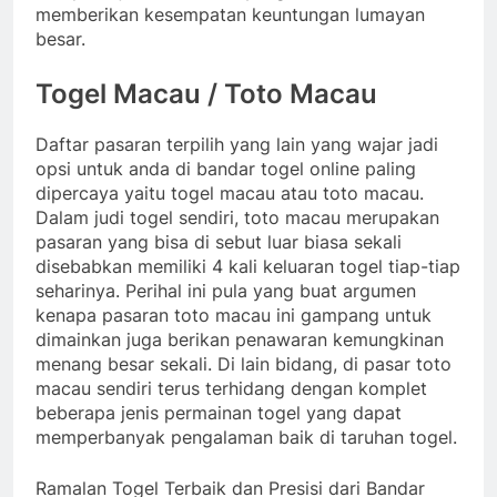
memberikan kesempatan keuntungan lumayan
besar.
Togel Macau / Toto Macau
Daftar pasaran terpilih yang lain yang wajar jadi
opsi untuk anda di bandar togel online paling
dipercaya yaitu togel macau atau toto macau.
Dalam judi togel sendiri, toto macau merupakan
pasaran yang bisa di sebut luar biasa sekali
disebabkan memiliki 4 kali keluaran togel tiap-tiap
seharinya. Perihal ini pula yang buat argumen
kenapa pasaran toto macau ini gampang untuk
dimainkan juga berikan penawaran kemungkinan
menang besar sekali. Di lain bidang, di pasar toto
macau sendiri terus terhidang dengan komplet
beberapa jenis permainan togel yang dapat
memperbanyak pengalaman baik di taruhan togel.
Ramalan Togel Terbaik dan Presisi dari Bandar