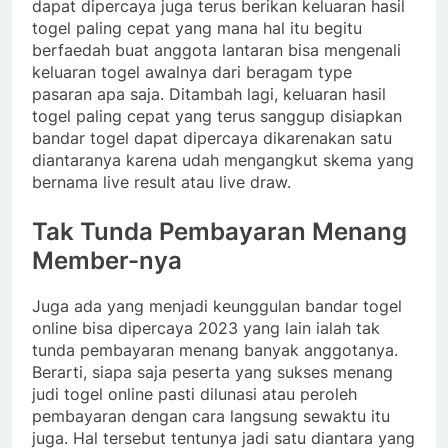
dapat dipercaya juga terus berikan keluaran hasil
togel paling cepat yang mana hal itu begitu
berfaedah buat anggota lantaran bisa mengenali
keluaran togel awalnya dari beragam type
pasaran apa saja. Ditambah lagi, keluaran hasil
togel paling cepat yang terus sanggup disiapkan
bandar togel dapat dipercaya dikarenakan satu
diantaranya karena udah mengangkut skema yang
bernama live result atau live draw.
Tak Tunda Pembayaran Menang
Member-nya
Juga ada yang menjadi keunggulan bandar togel
online bisa dipercaya 2023 yang lain ialah tak
tunda pembayaran menang banyak anggotanya.
Berarti, siapa saja peserta yang sukses menang
judi togel online pasti dilunasi atau peroleh
pembayaran dengan cara langsung sewaktu itu
juga. Hal tersebut tentunya jadi satu diantara yang