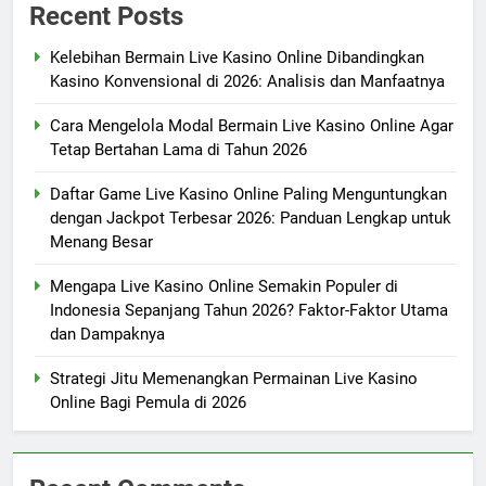
Recent Posts
Kelebihan Bermain Live Kasino Online Dibandingkan
Kasino Konvensional di 2026: Analisis dan Manfaatnya
Cara Mengelola Modal Bermain Live Kasino Online Agar
Tetap Bertahan Lama di Tahun 2026
Daftar Game Live Kasino Online Paling Menguntungkan
dengan Jackpot Terbesar 2026: Panduan Lengkap untuk
Menang Besar
Mengapa Live Kasino Online Semakin Populer di
Indonesia Sepanjang Tahun 2026? Faktor-Faktor Utama
dan Dampaknya
Strategi Jitu Memenangkan Permainan Live Kasino
Online Bagi Pemula di 2026