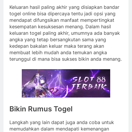
Keluaran hasil paling akhir yang disiapkan bandar
togel online bisa dipercaya tentu jadi opsi yang
mendapat difungsikan manfaat mempertingkat
kesempatan kesuksesan menang. Dalam hasil
keluaran togel paling akhir, umumnya ada banyak
angka yang tetap bersangkutan sama yang
kedepan bakalan keluar maka terang akan
membuat lebih mudah anda temukan angka
terunggul di mana bisa sukses bikin anda menang.
Bikin Rumus Togel
Langkah yang lain dapat juga anda coba untuk
memudahkan dalam mendapati kemenangan