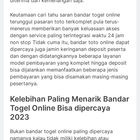
diterima dari kemenangan saja.
Keutamaan cari tahu saran bandar togel online
terunggul pasaran toto terkomplet pula terus-
menerus memberikan banyak keluasaan akses
dengan service paling terintegrasi waktu 24 jam
non stop Tidak cuma itu, bandar toto online dapat
dipercaya juga jamin keringanan deposit peserta
dan dengan didatangkannya beberapa layanan
model pembayaran yang komplet hingga deposit
bisa dijalankan memanfaatkan beberapa jenis
pembayaran yang bisa disamakan masing-masing
pesertanya.
Kelebihan Paling Menarik Bandar
Togel Online Bisa dipercaya
2023
Bukan bandar togel online paling dipercaya
namanya kalau tidak miliki kelebihan atau