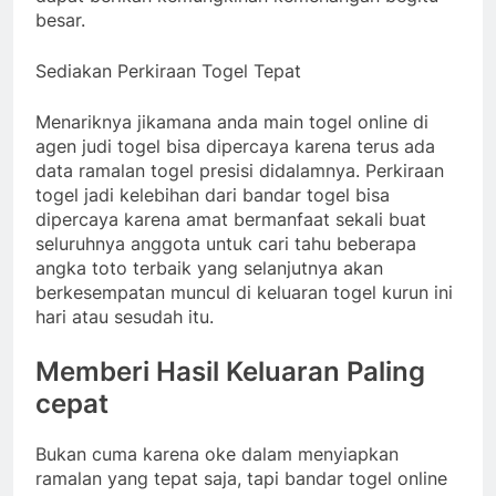
besar.
Sediakan Perkiraan Togel Tepat
Menariknya jikamana anda main togel online di
agen judi togel bisa dipercaya karena terus ada
data ramalan togel presisi didalamnya. Perkiraan
togel jadi kelebihan dari bandar togel bisa
dipercaya karena amat bermanfaat sekali buat
seluruhnya anggota untuk cari tahu beberapa
angka toto terbaik yang selanjutnya akan
berkesempatan muncul di keluaran togel kurun ini
hari atau sesudah itu.
Memberi Hasil Keluaran Paling
cepat
Bukan cuma karena oke dalam menyiapkan
ramalan yang tepat saja, tapi bandar togel online