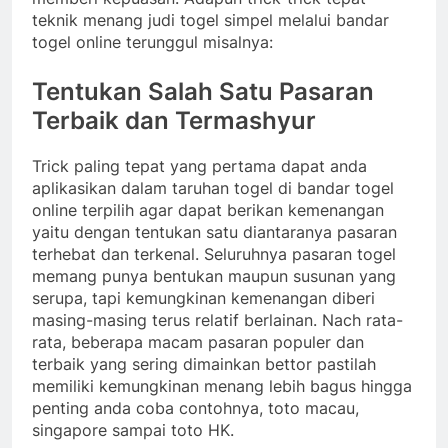
teknik menang judi togel simpel melalui bandar
togel online terunggul misalnya:
Tentukan Salah Satu Pasaran
Terbaik dan Termashyur
Trick paling tepat yang pertama dapat anda
aplikasikan dalam taruhan togel di bandar togel
online terpilih agar dapat berikan kemenangan
yaitu dengan tentukan satu diantaranya pasaran
terhebat dan terkenal. Seluruhnya pasaran togel
memang punya bentukan maupun susunan yang
serupa, tapi kemungkinan kemenangan diberi
masing-masing terus relatif berlainan. Nach rata-
rata, beberapa macam pasaran populer dan
terbaik yang sering dimainkan bettor pastilah
memiliki kemungkinan menang lebih bagus hingga
penting anda coba contohnya, toto macau,
singapore sampai toto HK.