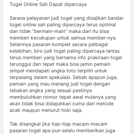
Togel Online Sah Dapat dipercaya
Sarana pelayanan judi togel yang disajikan bandar
togel online sah paling dipercaya terus optimal
dan tidak “bermain-main” maka dari itu bisa
memberi kecukupan untuk semua member-nya.
Selainnya pasaran komplet secara pelbagai
kelebihan, biro judi togel paling dipercaya lantas
terus memberi yang bernama info prakiraan togel
terunggul dan tepat maka bisa jamin pemain
simpel mendapati angka toto terpilih untuk
terpasang dalam spekulasi. Sebab apapun juga,
pemain yang mau menang judi togel dengan
tebakan angka yang sesuai pastinya
membutuhkan nomor tepat awal mulanya yang
akan tidak bisa didapatkan cuma dari metode
acak maupun menurut hoki saja.
Tak disangkal jika tiap-tiap macam-macam
pasaran togel apa pun selalu memberikan juga