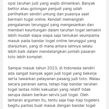
opsi taruhan judi yang wajib dimainkan. Banyak
bettor atau golongan penjudi yang udah
perlihatkan sendiri untung dan puasnya saat
bermain togel online. Kendati memanglah
pengalaman terunggul yang mengesankan dan
memberi keuntungan dalam taruhan togel semakin
lebih mudah siapa-siapa saja temukan seumpama
masuk pada bandar togel online terunggul yang
dianjurkan, yang di mana antara lainnya selalu
lebih baik dalam mendatangkan jumlah pasaran
toto lebih komplet.
Sampai masuk tahun 2023, di Indonesia sendiri
ada sangat banyak agen judi togel yang bekerja
serta tawarkan pelayanan pasang judi toto. Walau
secara peranan sama, tetapi tiap bandar taruhan
togel lantas miliki kekuatan yang relatif tidak
serupa dalam berikan servis judi togel. Oleh
lantaran argumen itu, tentu saja tiap-tiap togelers
begitu pantas buat masuk dengan bandar togel