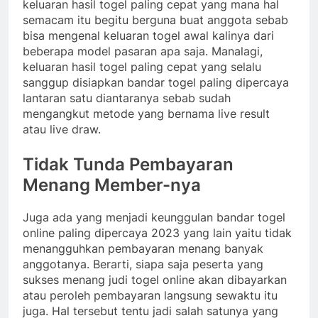
keluaran hasil togel paling cepat yang mana hal
semacam itu begitu berguna buat anggota sebab
bisa mengenal keluaran togel awal kalinya dari
beberapa model pasaran apa saja. Manalagi,
keluaran hasil togel paling cepat yang selalu
sanggup disiapkan bandar togel paling dipercaya
lantaran satu diantaranya sebab sudah
mengangkut metode yang bernama live result
atau live draw.
Tidak Tunda Pembayaran
Menang Member-nya
Juga ada yang menjadi keunggulan bandar togel
online paling dipercaya 2023 yang lain yaitu tidak
menangguhkan pembayaran menang banyak
anggotanya. Berarti, siapa saja peserta yang
sukses menang judi togel online akan dibayarkan
atau peroleh pembayaran langsung sewaktu itu
juga. Hal tersebut tentu jadi salah satunya yang