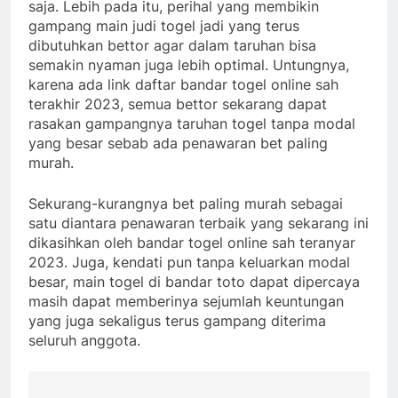
saja. Lebih pada itu, perihal yang membikin
gampang main judi togel jadi yang terus
dibutuhkan bettor agar dalam taruhan bisa
semakin nyaman juga lebih optimal. Untungnya,
karena ada link daftar bandar togel online sah
terakhir 2023, semua bettor sekarang dapat
rasakan gampangnya taruhan togel tanpa modal
yang besar sebab ada penawaran bet paling
murah.
Sekurang-kurangnya bet paling murah sebagai
satu diantara penawaran terbaik yang sekarang ini
dikasihkan oleh bandar togel online sah teranyar
2023. Juga, kendati pun tanpa keluarkan modal
besar, main togel di bandar toto dapat dipercaya
masih dapat memberinya sejumlah keuntungan
yang juga sekaligus terus gampang diterima
seluruh anggota.