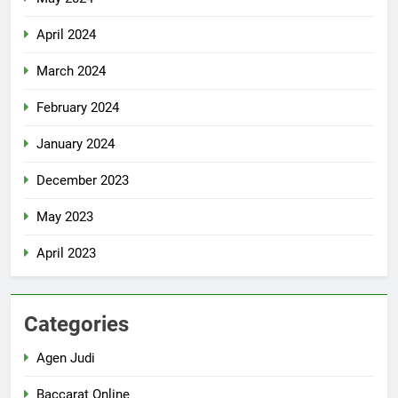
April 2024
March 2024
February 2024
January 2024
December 2023
May 2023
April 2023
Categories
Agen Judi
Baccarat Online