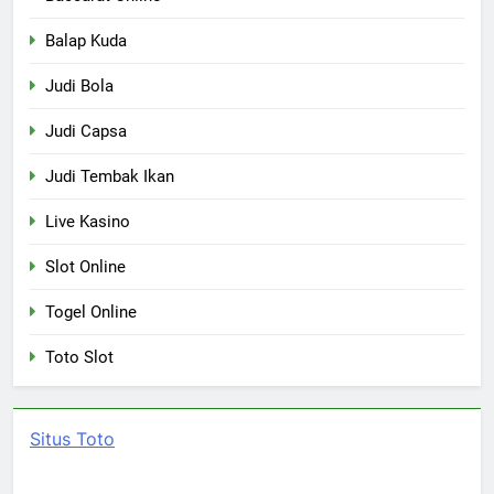
Balap Kuda
Judi Bola
Judi Capsa
Judi Tembak Ikan
Live Kasino
Slot Online
Togel Online
Toto Slot
Situs Toto