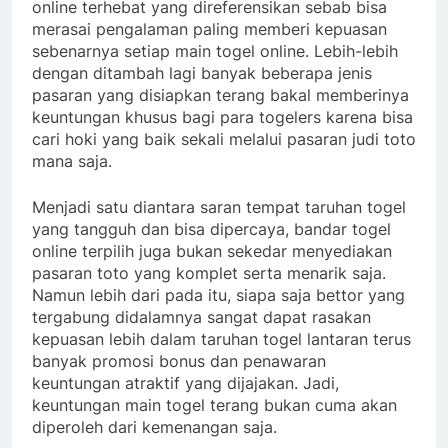
online terhebat yang direferensikan sebab bisa
merasai pengalaman paling memberi kepuasan
sebenarnya setiap main togel online. Lebih-lebih
dengan ditambah lagi banyak beberapa jenis
pasaran yang disiapkan terang bakal memberinya
keuntungan khusus bagi para togelers karena bisa
cari hoki yang baik sekali melalui pasaran judi toto
mana saja.
Menjadi satu diantara saran tempat taruhan togel
yang tangguh dan bisa dipercaya, bandar togel
online terpilih juga bukan sekedar menyediakan
pasaran toto yang komplet serta menarik saja.
Namun lebih dari pada itu, siapa saja bettor yang
tergabung didalamnya sangat dapat rasakan
kepuasan lebih dalam taruhan togel lantaran terus
banyak promosi bonus dan penawaran
keuntungan atraktif yang dijajakan. Jadi,
keuntungan main togel terang bukan cuma akan
diperoleh dari kemenangan saja.