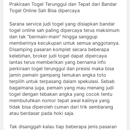
Prakiraan Togel Terunggul dan Tepat dari Bandar
Togel Online Sah Bisa dipercaya
Sarana service judi togel yang disiapkan bandar
togel online sah paling dipercaya terus maksimum
dan tak “bermain-main” hingga sanggup
memberinya kecukupan untuk semua anggotanya.
Disamping pasaran komplet secara beberapa
kelebihan, broker judi togel dapat dipercaya
lantas terus memberikan yang bernama info
perkiraan togel terunggul dan presisi maka bisa
jamin pemain gampang temukan angka toto
terpilih untuk terpasang dalam spekulasi. Sebab
bagaimana juga, pemain yang mau menang judi
togel dengan tebakan angka yang cocok tentu
membutuhkan nomor tepat awal kalinya yang
tidak bisa diperoleh cuman dari trik sembarang
atau berdasar pada hoki saja.
Tak disanggah kalau tiap beberapa jenis pasaran