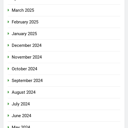
March 2025
February 2025
January 2025
December 2024
November 2024
October 2024
September 2024
August 2024
July 2024
June 2024
May 2024