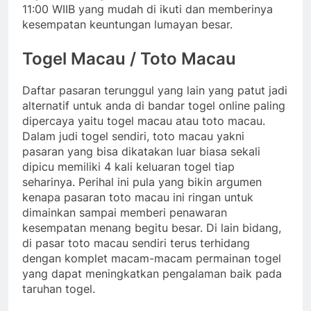
11:00 WIIB yang mudah di ikuti dan memberinya
kesempatan keuntungan lumayan besar.
Togel Macau / Toto Macau
Daftar pasaran terunggul yang lain yang patut jadi
alternatif untuk anda di bandar togel online paling
dipercaya yaitu togel macau atau toto macau.
Dalam judi togel sendiri, toto macau yakni
pasaran yang bisa dikatakan luar biasa sekali
dipicu memiliki 4 kali keluaran togel tiap
seharinya. Perihal ini pula yang bikin argumen
kenapa pasaran toto macau ini ringan untuk
dimainkan sampai memberi penawaran
kesempatan menang begitu besar. Di lain bidang,
di pasar toto macau sendiri terus terhidang
dengan komplet macam-macam permainan togel
yang dapat meningkatkan pengalaman baik pada
taruhan togel.