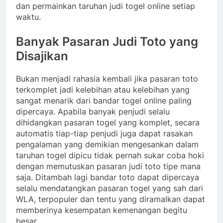
dan permainkan taruhan judi togel online setiap
waktu.
Banyak Pasaran Judi Toto yang
Disajikan
Bukan menjadi rahasia kembali jika pasaran toto
terkomplet jadi kelebihan atau kelebihan yang
sangat menarik dari bandar togel online paling
dipercaya. Apabila banyak penjudi selalu
dihidangkan pasaran togel yang komplet, secara
automatis tiap-tiap penjudi juga dapat rasakan
pengalaman yang demikian mengesankan dalam
taruhan togel dipicu tidak pernah sukar coba hoki
dengan memutuskan pasaran judi toto tipe mana
saja. Ditambah lagi bandar toto dapat dipercaya
selalu mendatangkan pasaran togel yang sah dari
WLA, terpopuler dan tentu yang diramalkan dapat
memberinya kesempatan kemenangan begitu
besar.