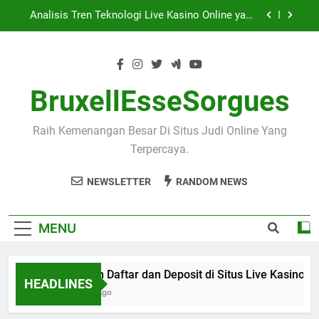
Skip
Inovasi Terkini
Kelebihan Bermain Live Kasino Online
to
Dibandingkan Kasino Konvensional di 2026:
Analisis dan Manfaatnya
content
Cara Mengelola Modal Bermain Live Kasino
Online Agar Tetap Bertahan Lama di Tahun 2026
Panduan Daftar dan Deposit di Situs Live Kasino
Online Resmi Tahun 2026: Langkah Mudah untuk
BruxellEsseSorgues
Memulai Permainan Anda
Analisis Tren Teknologi Live Kasino Online yang
Mengubah Pengalaman Bermain 2026 Dengan
Raih Kemenangan Besar Di Situs Judi Online Yang
Inovasi Terkini
Kelebihan Bermain Live Kasino Online
Terpercaya.
Dibandingkan Kasino Konvensional di 2026:
Analisis dan Manfaatnya
Cara Mengelola Modal Bermain Live Kasino
NEWSLETTER
RANDOM NEWS
Online Agar Tetap Bertahan Lama di Tahun 2026
MENU
Panduan Daftar dan Deposit di Situs Live Kasino Onl
HEADLINES
15 Hours Ago