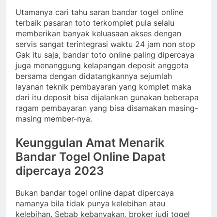
Utamanya cari tahu saran bandar togel online
terbaik pasaran toto terkomplet pula selalu
memberikan banyak keluasaan akses dengan
servis sangat terintegrasi waktu 24 jam non stop
Gak itu saja, bandar toto online paling dipercaya
juga menanggung kelapangan deposit anggota
bersama dengan didatangkannya sejumlah
layanan teknik pembayaran yang komplet maka
dari itu deposit bisa dijalankan gunakan beberapa
ragam pembayaran yang bisa disamakan masing-
masing member-nya.
Keunggulan Amat Menarik
Bandar Togel Online Dapat
dipercaya 2023
Bukan bandar togel online dapat dipercaya
namanya bila tidak punya kelebihan atau
kelebihan. Sebab kebanyakan, broker judi togel