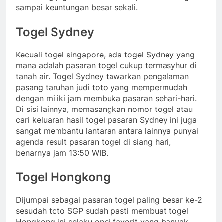
sampai keuntungan besar sekali.
Togel Sydney
Kecuali togel singapore, ada togel Sydney yang
mana adalah pasaran togel cukup termasyhur di
tanah air. Togel Sydney tawarkan pengalaman
pasang taruhan judi toto yang mempermudah
dengan miliki jam membuka pasaran sehari-hari.
Di sisi lainnya, memasangkan nomor togel atau
cari keluaran hasil togel pasaran Sydney ini juga
sangat membantu lantaran antara lainnya punyai
agenda result pasaran togel di siang hari,
benarnya jam 13:50 WIB.
Togel Hongkong
Dijumpai sebagai pasaran togel paling besar ke-2
sesudah toto SGP sudah pasti membuat togel
Hongkong ini selaku opsi favorit yang banyak