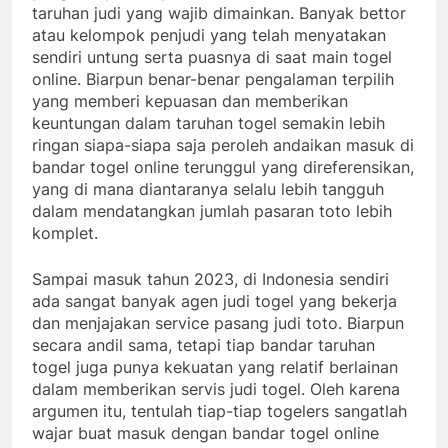
taruhan judi yang wajib dimainkan. Banyak bettor
atau kelompok penjudi yang telah menyatakan
sendiri untung serta puasnya di saat main togel
online. Biarpun benar-benar pengalaman terpilih
yang memberi kepuasan dan memberikan
keuntungan dalam taruhan togel semakin lebih
ringan siapa-siapa saja peroleh andaikan masuk di
bandar togel online terunggul yang direferensikan,
yang di mana diantaranya selalu lebih tangguh
dalam mendatangkan jumlah pasaran toto lebih
komplet.
Sampai masuk tahun 2023, di Indonesia sendiri
ada sangat banyak agen judi togel yang bekerja
dan menjajakan service pasang judi toto. Biarpun
secara andil sama, tetapi tiap bandar taruhan
togel juga punya kekuatan yang relatif berlainan
dalam memberikan servis judi togel. Oleh karena
argumen itu, tentulah tiap-tiap togelers sangatlah
wajar buat masuk dengan bandar togel online