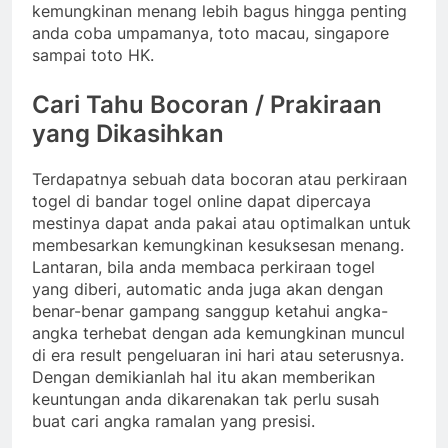
kemungkinan menang lebih bagus hingga penting
anda coba umpamanya, toto macau, singapore
sampai toto HK.
Cari Tahu Bocoran / Prakiraan
yang Dikasihkan
Terdapatnya sebuah data bocoran atau perkiraan
togel di bandar togel online dapat dipercaya
mestinya dapat anda pakai atau optimalkan untuk
membesarkan kemungkinan kesuksesan menang.
Lantaran, bila anda membaca perkiraan togel
yang diberi, automatic anda juga akan dengan
benar-benar gampang sanggup ketahui angka-
angka terhebat dengan ada kemungkinan muncul
di era result pengeluaran ini hari atau seterusnya.
Dengan demikianlah hal itu akan memberikan
keuntungan anda dikarenakan tak perlu susah
buat cari angka ramalan yang presisi.