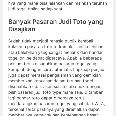
nya yang mana bisa jalankan dan mainkan taruhan
judi togel online setiap saat.
Banyak Pasaran Judi Toto yang
Disajikan
Sudah tidak menjadi rahasia publik kembali
kalaupun pasaran toto terkomplet jadi kelebihan
atau kelebihan yang sangat menarik dari bandar
togel online dapat dipercaya. Apabila beberapa
penjudi terus disuguhkan pasaran togel yang
komplet, dengan cara automatis tiap-tiap penjudi
juga dapat merasai pengalaman yang demikian
memberikan kepuasan dalam taruhan togel
disebabkan tidak akan susah coba hoki dengan
pilih pasaran judi toto type mana saja. Ditambah
lagi bandar toto dapat dipercaya terus
mendatangkan pasaran togel yang sah dari WLA,
terkenal serta pastinya yang diramalkan dapat
memberinya kemungkinan kemenangan besar