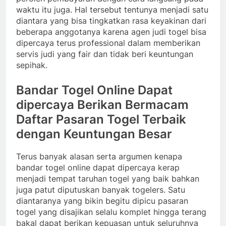
waktu itu juga. Hal tersebut tentunya menjadi satu
diantara yang bisa tingkatkan rasa keyakinan dari
beberapa anggotanya karena agen judi togel bisa
dipercaya terus professional dalam memberikan
servis judi yang fair dan tidak beri keuntungan
sepihak.
Bandar Togel Online Dapat
dipercaya Berikan Bermacam
Daftar Pasaran Togel Terbaik
dengan Keuntungan Besar
Terus banyak alasan serta argumen kenapa
bandar togel online dapat dipercaya kerap
menjadi tempat taruhan togel yang baik bahkan
juga patut diputuskan banyak togelers. Satu
diantaranya yang bikin begitu dipicu pasaran
togel yang disajikan selalu komplet hingga terang
bakal dapat berikan kepuasan untuk seluruhnya