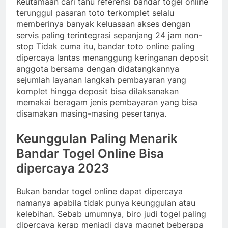
Keutamaan cari tahu referensi bandar togel online
terunggul pasaran toto terkomplet selalu
memberinya banyak keluasaan akses dengan
servis paling terintegrasi sepanjang 24 jam non-
stop Tidak cuma itu, bandar toto online paling
dipercaya lantas menanggung keringanan deposit
anggota bersama dengan didatangkannya
sejumlah layanan langkah pembayaran yang
komplet hingga deposit bisa dilaksanakan
memakai beragam jenis pembayaran yang bisa
disamakan masing-masing pesertanya.
Keunggulan Paling Menarik
Bandar Togel Online Bisa
dipercaya 2023
Bukan bandar togel online dapat dipercaya
namanya apabila tidak punya keunggulan atau
kelebihan. Sebab umumnya, biro judi togel paling
dipercaya kerap menjadi daya magnet beberapa