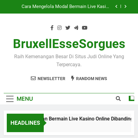
Skip
Daftar Game Live Kasino Online Paling
to
Menguntungkan dengan Jackpot Terbesar 2026:
Panduan Lengkap untuk Menang Besar
content
Mengapa Live Kasino Online Semakin Populer di
Indonesia Sepanjang Tahun 2026? Faktor-Faktor
Utama dan Dampaknya
Kelebihan Bermain Live Kasino Online
Dibandingkan Kasino Konvensional di 2026:
BruxellEsseSorgues
Analisis dan Manfaatnya
Cara Mengelola Modal Bermain Live Kasino
Online Agar Tetap Bertahan Lama di Tahun 2026
Raih Kemenangan Besar Di Situs Judi Online Yang
Daftar Game Live Kasino Online Paling
Terpercaya.
Menguntungkan dengan Jackpot Terbesar 2026:
Panduan Lengkap untuk Menang Besar
Mengapa Live Kasino Online Semakin Populer di
NEWSLETTER
RANDOM NEWS
Indonesia Sepanjang Tahun 2026? Faktor-Faktor
Utama dan Dampaknya
MENU
Kelebihan Bermain Live Kasino Online Dibandingkan Ka
HEADLINES
1 Day Ago