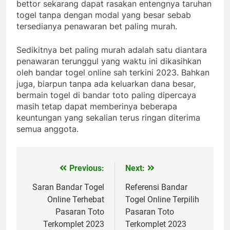
bettor sekarang dapat rasakan entengnya taruhan
togel tanpa dengan modal yang besar sebab
tersedianya penawaran bet paling murah.
Sedikitnya bet paling murah adalah satu diantara
penawaran terunggul yang waktu ini dikasihkan
oleh bandar togel online sah terkini 2023. Bahkan
juga, biarpun tanpa ada keluarkan dana besar,
bermain togel di bandar toto paling dipercaya
masih tetap dapat memberinya beberapa
keuntungan yang sekalian terus ringan diterima
semua anggota.
Previous:
Next:
Post
navigation
Saran Bandar Togel
Referensi Bandar
Online Terhebat
Togel Online Terpilih
Pasaran Toto
Pasaran Toto
Terkomplet 2023
Terkomplet 2023