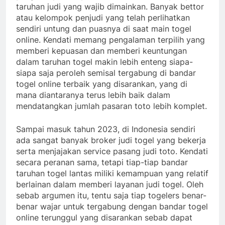
taruhan judi yang wajib dimainkan. Banyak bettor
atau kelompok penjudi yang telah perlihatkan
sendiri untung dan puasnya di saat main togel
online. Kendati memang pengalaman terpilih yang
memberi kepuasan dan memberi keuntungan
dalam taruhan togel makin lebih enteng siapa-
siapa saja peroleh semisal tergabung di bandar
togel online terbaik yang disarankan, yang di
mana diantaranya terus lebih baik dalam
mendatangkan jumlah pasaran toto lebih komplet.
Sampai masuk tahun 2023, di Indonesia sendiri
ada sangat banyak broker judi togel yang bekerja
serta menjajakan service pasang judi toto. Kendati
secara peranan sama, tetapi tiap-tiap bandar
taruhan togel lantas miliki kemampuan yang relatif
berlainan dalam memberi layanan judi togel. Oleh
sebab argumen itu, tentu saja tiap togelers benar-
benar wajar untuk tergabung dengan bandar togel
online terunggul yang disarankan sebab dapat