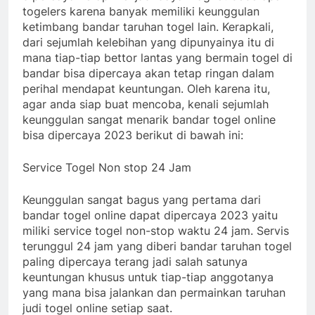
togelers karena banyak memiliki keunggulan
ketimbang bandar taruhan togel lain. Kerapkali,
dari sejumlah kelebihan yang dipunyainya itu di
mana tiap-tiap bettor lantas yang bermain togel di
bandar bisa dipercaya akan tetap ringan dalam
perihal mendapat keuntungan. Oleh karena itu,
agar anda siap buat mencoba, kenali sejumlah
keunggulan sangat menarik bandar togel online
bisa dipercaya 2023 berikut di bawah ini:
Service Togel Non stop 24 Jam
Keunggulan sangat bagus yang pertama dari
bandar togel online dapat dipercaya 2023 yaitu
miliki service togel non-stop waktu 24 jam. Servis
terunggul 24 jam yang diberi bandar taruhan togel
paling dipercaya terang jadi salah satunya
keuntungan khusus untuk tiap-tiap anggotanya
yang mana bisa jalankan dan permainkan taruhan
judi togel online setiap saat.