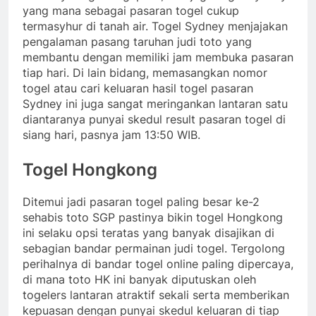
yang mana sebagai pasaran togel cukup
termasyhur di tanah air. Togel Sydney menjajakan
pengalaman pasang taruhan judi toto yang
membantu dengan memiliki jam membuka pasaran
tiap hari. Di lain bidang, memasangkan nomor
togel atau cari keluaran hasil togel pasaran
Sydney ini juga sangat meringankan lantaran satu
diantaranya punyai skedul result pasaran togel di
siang hari, pasnya jam 13:50 WIB.
Togel Hongkong
Ditemui jadi pasaran togel paling besar ke-2
sehabis toto SGP pastinya bikin togel Hongkong
ini selaku opsi teratas yang banyak disajikan di
sebagian bandar permainan judi togel. Tergolong
perihalnya di bandar togel online paling dipercaya,
di mana toto HK ini banyak diputuskan oleh
togelers lantaran atraktif sekali serta memberikan
kepuasan dengan punyai skedul keluaran di tiap