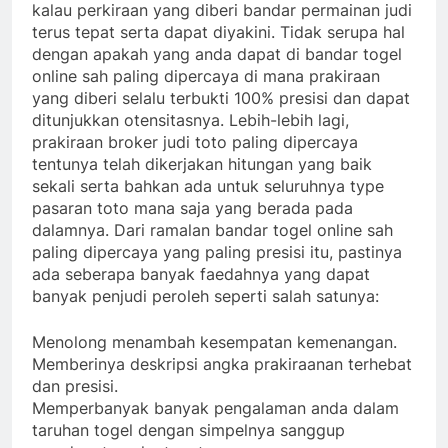
kalau perkiraan yang diberi bandar permainan judi
terus tepat serta dapat diyakini. Tidak serupa hal
dengan apakah yang anda dapat di bandar togel
online sah paling dipercaya di mana prakiraan
yang diberi selalu terbukti 100% presisi dan dapat
ditunjukkan otensitasnya. Lebih-lebih lagi,
prakiraan broker judi toto paling dipercaya
tentunya telah dikerjakan hitungan yang baik
sekali serta bahkan ada untuk seluruhnya type
pasaran toto mana saja yang berada pada
dalamnya. Dari ramalan bandar togel online sah
paling dipercaya yang paling presisi itu, pastinya
ada seberapa banyak faedahnya yang dapat
banyak penjudi peroleh seperti salah satunya:
Menolong menambah kesempatan kemenangan.
Memberinya deskripsi angka prakiraanan terhebat
dan presisi.
Memperbanyak banyak pengalaman anda dalam
taruhan togel dengan simpelnya sanggup