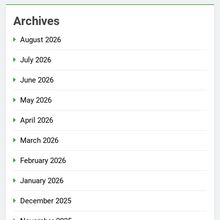
Archives
August 2026
July 2026
June 2026
May 2026
April 2026
March 2026
February 2026
January 2026
December 2025