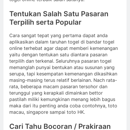
Tentukan Salah Satu Pasaran
Terpilih serta Popular
Cara sangat tepat yang pertama dapat anda
aplikasikan dalam taruhan togel di bandar togel
online terhebat agar dapat memberi kemenangan
yaitu dengan tentukan satu diantara pasaran
terpilih dan terkenal. Seluruhnya pasaran togel
memanglah punyai bentukan atau susunan yang
serupa, tapi kesempatan kemenangan dikasihkan
masing-masing terus relatif berlainan. Nach rata-
rata, beberapa macam pasaran tersohor dan
terunggul yang kerapkali dimainkan bettor
pastilah miliki kemungkinan menang lebih bagus
maka dari itu penting anda coba contohnya, toto
macau, singapore sampai toto HK.
Cari Tahu Bocoran / Prakiraan