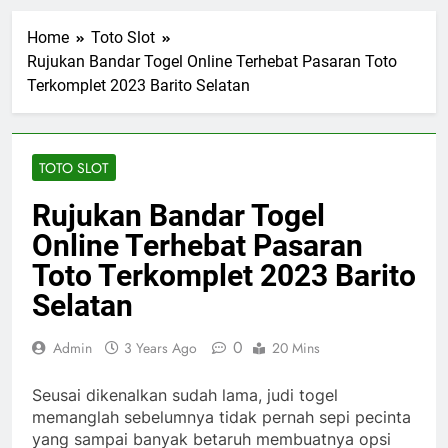
Home
Toto Slot
Rujukan Bandar Togel Online Terhebat Pasaran Toto
Terkomplet 2023 Barito Selatan
TOTO SLOT
Rujukan Bandar Togel
Online Terhebat Pasaran
Toto Terkomplet 2023 Barito
Selatan
0
Admin
3 Years Ago
20 Mins
Seusai dikenalkan sudah lama, judi togel
memanglah sebelumnya tidak pernah sepi pecinta
yang sampai banyak betaruh membuatnya opsi