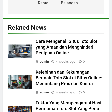
Rantau
Balangan
Related News
Cara Mengenali Situs Toto Slot
yang Aman dan Menghindari
Penipuan Online
admin
4 weeks ago
0
Kelebihan dan Kekurangan
Bermain Toto Slot di Situs Online:
Menimbang Pros dan Kontra
admin
4 weeks ago
0
Faktor Yang Mempengaruhi Hasil
Permainan Toto Slot Yang Perlu