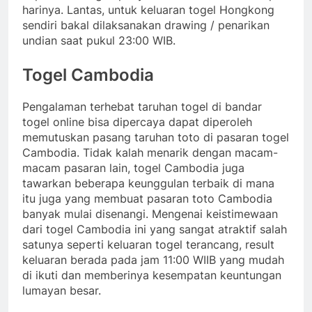
harinya. Lantas, untuk keluaran togel Hongkong
sendiri bakal dilaksanakan drawing / penarikan
undian saat pukul 23:00 WIB.
Togel Cambodia
Pengalaman terhebat taruhan togel di bandar
togel online bisa dipercaya dapat diperoleh
memutuskan pasang taruhan toto di pasaran togel
Cambodia. Tidak kalah menarik dengan macam-
macam pasaran lain, togel Cambodia juga
tawarkan beberapa keunggulan terbaik di mana
itu juga yang membuat pasaran toto Cambodia
banyak mulai disenangi. Mengenai keistimewaan
dari togel Cambodia ini yang sangat atraktif salah
satunya seperti keluaran togel terancang, result
keluaran berada pada jam 11:00 WIIB yang mudah
di ikuti dan memberinya kesempatan keuntungan
lumayan besar.