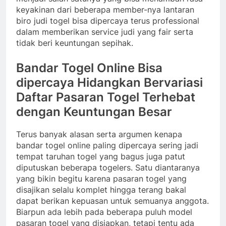
keyakinan dari beberapa member-nya lantaran
biro judi togel bisa dipercaya terus professional
dalam memberikan service judi yang fair serta
tidak beri keuntungan sepihak.
Bandar Togel Online Bisa
dipercaya Hidangkan Bervariasi
Daftar Pasaran Togel Terhebat
dengan Keuntungan Besar
Terus banyak alasan serta argumen kenapa
bandar togel online paling dipercaya sering jadi
tempat taruhan togel yang bagus juga patut
diputuskan beberapa togelers. Satu diantaranya
yang bikin begitu karena pasaran togel yang
disajikan selalu komplet hingga terang bakal
dapat berikan kepuasan untuk semuanya anggota.
Biarpun ada lebih pada beberapa puluh model
pasaran togel yang disiapkan, tetapi tentu ada