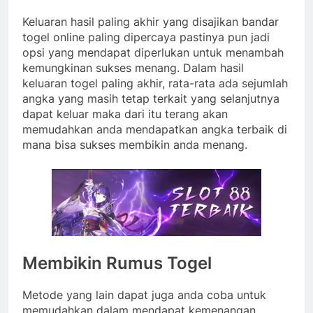
Keluaran hasil paling akhir yang disajikan bandar
togel online paling dipercaya pastinya pun jadi
opsi yang mendapat diperlukan untuk menambah
kemungkinan sukses menang. Dalam hasil
keluaran togel paling akhir, rata-rata ada sejumlah
angka yang masih tetap terkait yang selanjutnya
dapat keluar maka dari itu terang akan
memudahkan anda mendapatkan angka terbaik di
mana bisa sukses membikin anda menang.
Membikin Rumus Togel
Metode yang lain dapat juga anda coba untuk
memudahkan dalam mendapat kemenangan