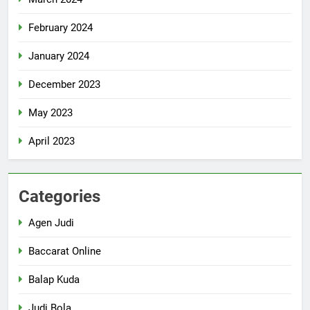
February 2024
January 2024
December 2023
May 2023
April 2023
Categories
Agen Judi
Baccarat Online
Balap Kuda
Judi Bola