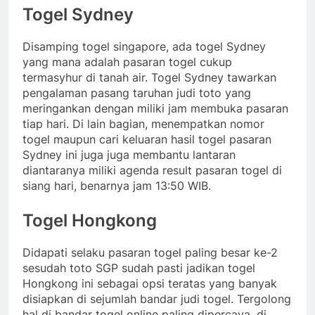
Togel Sydney
Disamping togel singapore, ada togel Sydney
yang mana adalah pasaran togel cukup
termasyhur di tanah air. Togel Sydney tawarkan
pengalaman pasang taruhan judi toto yang
meringankan dengan miliki jam membuka pasaran
tiap hari. Di lain bagian, menempatkan nomor
togel maupun cari keluaran hasil togel pasaran
Sydney ini juga juga membantu lantaran
diantaranya miliki agenda result pasaran togel di
siang hari, benarnya jam 13:50 WIB.
Togel Hongkong
Didapati selaku pasaran togel paling besar ke-2
sesudah toto SGP sudah pasti jadikan togel
Hongkong ini sebagai opsi teratas yang banyak
disiapkan di sejumlah bandar judi togel. Tergolong
hal di bandar togel online paling dipercaya, di