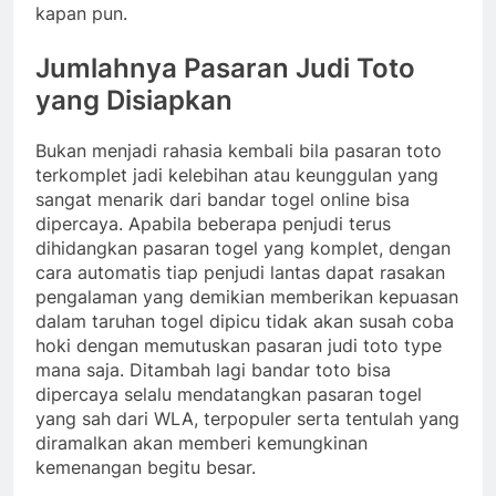
kapan pun.
Jumlahnya Pasaran Judi Toto
yang Disiapkan
Bukan menjadi rahasia kembali bila pasaran toto
terkomplet jadi kelebihan atau keunggulan yang
sangat menarik dari bandar togel online bisa
dipercaya. Apabila beberapa penjudi terus
dihidangkan pasaran togel yang komplet, dengan
cara automatis tiap penjudi lantas dapat rasakan
pengalaman yang demikian memberikan kepuasan
dalam taruhan togel dipicu tidak akan susah coba
hoki dengan memutuskan pasaran judi toto type
mana saja. Ditambah lagi bandar toto bisa
dipercaya selalu mendatangkan pasaran togel
yang sah dari WLA, terpopuler serta tentulah yang
diramalkan akan memberi kemungkinan
kemenangan begitu besar.