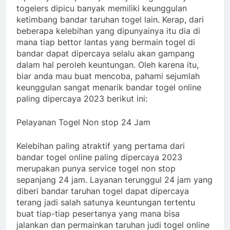
togelers dipicu banyak memiliki keunggulan
ketimbang bandar taruhan togel lain. Kerap, dari
beberapa kelebihan yang dipunyainya itu dia di
mana tiap bettor lantas yang bermain togel di
bandar dapat dipercaya selalu akan gampang
dalam hal peroleh keuntungan. Oleh karena itu,
biar anda mau buat mencoba, pahami sejumlah
keunggulan sangat menarik bandar togel online
paling dipercaya 2023 berikut ini:
Pelayanan Togel Non stop 24 Jam
Kelebihan paling atraktif yang pertama dari
bandar togel online paling dipercaya 2023
merupakan punya service togel non stop
sepanjang 24 jam. Layanan terunggul 24 jam yang
diberi bandar taruhan togel dapat dipercaya
terang jadi salah satunya keuntungan tertentu
buat tiap-tiap pesertanya yang mana bisa
jalankan dan permainkan taruhan judi togel online