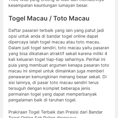
kesempatan keuntungan lumayan besar.
Togel Macau / Toto Macau
Daftar pasaran terbaik yang lain yang patut jadi
opsi untuk anda di bandar togel online dapat
dipercaya ialah togel macau atau toto macau.
Dalam judi togel sendiri, toto macau yaitu pasaran
yang bisa dikatakan atraktif sekali karena miliki 4
kali keluaran togel tiap-tiap seharinya. Perihal ini
pula yang membuat argumen kenapa pasaran toto
macau ini simpel untuk dimainkan juga memberi
penawaran kemungkinan menang besar sekali. Di
sisi lainnya, di pasar toto macau sendiri terus
tersuguh dengan komplet beberapa jenis
permainan togel yang dapat memperbanyak
pengalaman baik di taruhan togel.
Prakiraan Togel Terbaik dan Presisi dari Bandar
Togel Online Sah Paling dipercaya