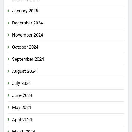
January 2025
December 2024
November 2024
October 2024
September 2024
August 2024
July 2024
June 2024
May 2024
April 2024
March 2024