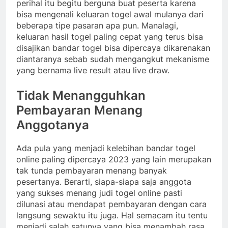
perihal itu begitu berguna buat peserta karena
bisa mengenali keluaran togel awal mulanya dari
beberapa tipe pasaran apa pun. Manalagi,
keluaran hasil togel paling cepat yang terus bisa
disajikan bandar togel bisa dipercaya dikarenakan
diantaranya sebab sudah mengangkut mekanisme
yang bernama live result atau live draw.
Tidak Menangguhkan
Pembayaran Menang
Anggotanya
Ada pula yang menjadi kelebihan bandar togel
online paling dipercaya 2023 yang lain merupakan
tak tunda pembayaran menang banyak
pesertanya. Berarti, siapa-siapa saja anggota
yang sukses menang judi togel online pasti
dilunasi atau mendapat pembayaran dengan cara
langsung sewaktu itu juga. Hal semacam itu tentu
menjadi salah satunya yang bisa menambah rasa