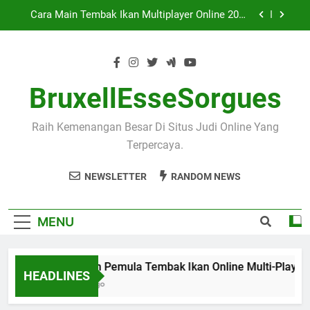
Skip
Panduan Daftar dan Deposit di Situs Live Kasino
to
Online Resmi Tahun 2026: Langkah Mudah untuk
Memulai Permainan Anda
content
Analisis Tren Teknologi Live Kasino Online yang
Mengubah Pengalaman Bermain 2026 Dengan
Inovasi Terkini
Panduan Pemula Tembak Ikan Online Multi-Player
Tanpa Kalah untuk HP Kentang: Strategi Bermain
BruxellEsseSorgues
Efektif
Cara Main Tembak Ikan Multiplayer Online 2026
Biar Jackpot Terus: Strategi Menang Efektif
Raih Kemenangan Besar Di Situs Judi Online Yang
Panduan Daftar dan Deposit di Situs Live Kasino
Terpercaya.
Online Resmi Tahun 2026: Langkah Mudah untuk
Memulai Permainan Anda
Analisis Tren Teknologi Live Kasino Online yang
NEWSLETTER
RANDOM NEWS
Mengubah Pengalaman Bermain 2026 Dengan
Inovasi Terkini
MENU
Panduan Pemula Tembak Ikan Online Multi-Player Tanpa
HEADLINES
5 Hours Ago