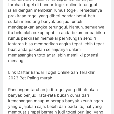
taruhan togel di bandar togel online terunggul
ialah dengan membikin rumus togel. Tersedianya
prakiraan togel yang diberi bandar betul-betul
sudah menolong banyak penjudi untuk
mendapatkan angka terunggul. Namun, semuanya
itu belumlah cukup apabila anda belum coba bikin
rumus perkiraan memakai perhitungan sendiri
lantaran bisa memberikan angka tepat lebih tepat
buat anda pakailah selanjutnya dalam
memasangkan toto agar lebih memiliki potensi
menang.
Link Daftar Bandar Togel Online Sah Terakhir
2023 Bet Paling murah
Rancangan taruhan judi togel yang dibutuhkan
banyak penjudi rata-rata bukan cuma dari
kemenangan maupun berapa banyak keuntungan
yang dijajakan saja. Lebih dari pada itu, hal yang
membuat simpel bermain judi togel pun jadi yang