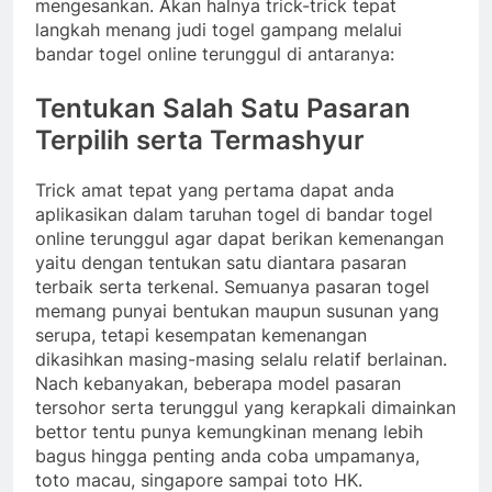
mengesankan. Akan halnya trick-trick tepat
langkah menang judi togel gampang melalui
bandar togel online terunggul di antaranya:
Tentukan Salah Satu Pasaran
Terpilih serta Termashyur
Trick amat tepat yang pertama dapat anda
aplikasikan dalam taruhan togel di bandar togel
online terunggul agar dapat berikan kemenangan
yaitu dengan tentukan satu diantara pasaran
terbaik serta terkenal. Semuanya pasaran togel
memang punyai bentukan maupun susunan yang
serupa, tetapi kesempatan kemenangan
dikasihkan masing-masing selalu relatif berlainan.
Nach kebanyakan, beberapa model pasaran
tersohor serta terunggul yang kerapkali dimainkan
bettor tentu punya kemungkinan menang lebih
bagus hingga penting anda coba umpamanya,
toto macau, singapore sampai toto HK.