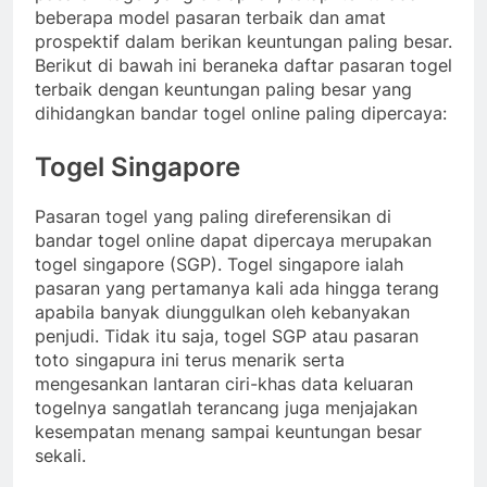
beberapa model pasaran terbaik dan amat
prospektif dalam berikan keuntungan paling besar.
Berikut di bawah ini beraneka daftar pasaran togel
terbaik dengan keuntungan paling besar yang
dihidangkan bandar togel online paling dipercaya:
Togel Singapore
Pasaran togel yang paling direferensikan di
bandar togel online dapat dipercaya merupakan
togel singapore (SGP). Togel singapore ialah
pasaran yang pertamanya kali ada hingga terang
apabila banyak diunggulkan oleh kebanyakan
penjudi. Tidak itu saja, togel SGP atau pasaran
toto singapura ini terus menarik serta
mengesankan lantaran ciri-khas data keluaran
togelnya sangatlah terancang juga menjajakan
kesempatan menang sampai keuntungan besar
sekali.