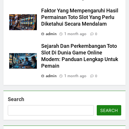
Faktor Yang Mempengaruhi Hasil
Permainan Toto Slot Yang Perlu
Diketahui Secara Mendalam
admin
1 month ago
0
Sejarah Dan Perkembangan Toto
Slot Di Dunia Game Online
Modern: Panduan Lengkap Untuk
Pemain
admin
1 month ago
0
Search
SEARCH