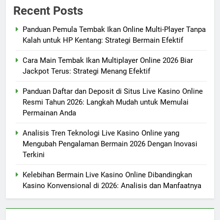
Recent Posts
Panduan Pemula Tembak Ikan Online Multi-Player Tanpa
Kalah untuk HP Kentang: Strategi Bermain Efektif
Cara Main Tembak Ikan Multiplayer Online 2026 Biar
Jackpot Terus: Strategi Menang Efektif
Panduan Daftar dan Deposit di Situs Live Kasino Online
Resmi Tahun 2026: Langkah Mudah untuk Memulai
Permainan Anda
Analisis Tren Teknologi Live Kasino Online yang
Mengubah Pengalaman Bermain 2026 Dengan Inovasi
Terkini
Kelebihan Bermain Live Kasino Online Dibandingkan
Kasino Konvensional di 2026: Analisis dan Manfaatnya