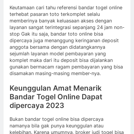
Keutamaan cari tahu referensi bandar togel online
terhebat pasaran toto terkomplet selalu
memberinya banyak keluasaan akses dengan
layanan sangat terintegrasi sepanjang 24 jam non-
stop Gak itu saja, bandar toto online bisa
dipercaya juga menanggung keringanan deposit
anggota bersama dengan didatangkannya
sejumlah layanan model pembayaran yang
komplet maka dari itu deposit bisa dijalankan
gunakan bermacam ragam pembayaran yang bisa
disamakan masing-masing member-nya.
Keunggulan Amat Menarik
Bandar Togel Online Dapat
dipercaya 2023
Bukan bandar togel online bisa dipercaya
namanya bila gak punya keunggulan atau
kelebihan. Karena umumnya, broker judi togel bisa