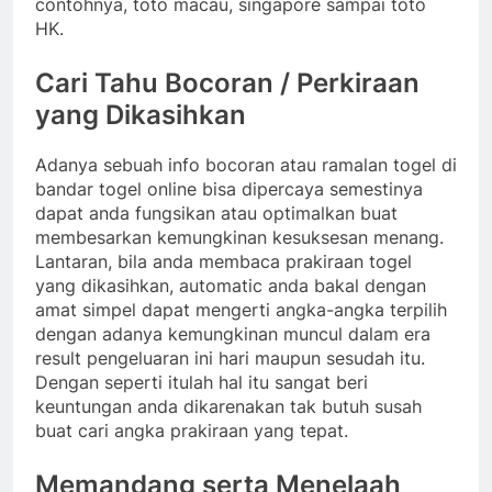
contohnya, toto macau, singapore sampai toto
HK.
Cari Tahu Bocoran / Perkiraan
yang Dikasihkan
Adanya sebuah info bocoran atau ramalan togel di
bandar togel online bisa dipercaya semestinya
dapat anda fungsikan atau optimalkan buat
membesarkan kemungkinan kesuksesan menang.
Lantaran, bila anda membaca prakiraan togel
yang dikasihkan, automatic anda bakal dengan
amat simpel dapat mengerti angka-angka terpilih
dengan adanya kemungkinan muncul dalam era
result pengeluaran ini hari maupun sesudah itu.
Dengan seperti itulah hal itu sangat beri
keuntungan anda dikarenakan tak butuh susah
buat cari angka prakiraan yang tepat.
Memandang serta Menelaah