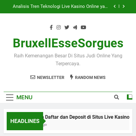
Skip
Inovasi Terkini
Kelebihan Bermain Live Kasino Online
to
Dibandingkan Kasino Konvensional di 2026:
Analisis dan Manfaatnya
content
Cara Mengelola Modal Bermain Live Kasino
Online Agar Tetap Bertahan Lama di Tahun 2026
Panduan Daftar dan Deposit di Situs Live Kasino
Online Resmi Tahun 2026: Langkah Mudah untuk
BruxellEsseSorgues
Memulai Permainan Anda
Analisis Tren Teknologi Live Kasino Online yang
Mengubah Pengalaman Bermain 2026 Dengan
Raih Kemenangan Besar Di Situs Judi Online Yang
Inovasi Terkini
Kelebihan Bermain Live Kasino Online
Terpercaya.
Dibandingkan Kasino Konvensional di 2026:
Analisis dan Manfaatnya
Cara Mengelola Modal Bermain Live Kasino
NEWSLETTER
RANDOM NEWS
Online Agar Tetap Bertahan Lama di Tahun 2026
MENU
Panduan Daftar dan Deposit di Situs Live Kasino Onl
HEADLINES
11 Hours Ago