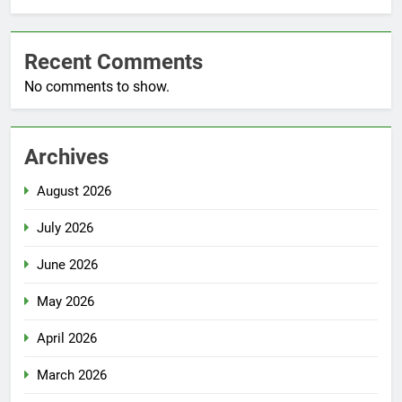
Recent Comments
No comments to show.
Archives
August 2026
July 2026
June 2026
May 2026
April 2026
March 2026