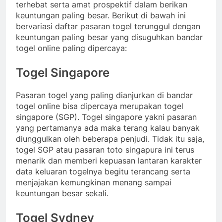
terhebat serta amat prospektif dalam berikan
keuntungan paling besar. Berikut di bawah ini
bervariasi daftar pasaran togel terunggul dengan
keuntungan paling besar yang disuguhkan bandar
togel online paling dipercaya:
Togel Singapore
Pasaran togel yang paling dianjurkan di bandar
togel online bisa dipercaya merupakan togel
singapore (SGP). Togel singapore yakni pasaran
yang pertamanya ada maka terang kalau banyak
diunggulkan oleh beberapa penjudi. Tidak itu saja,
togel SGP atau pasaran toto singapura ini terus
menarik dan memberi kepuasan lantaran karakter
data keluaran togelnya begitu terancang serta
menjajakan kemungkinan menang sampai
keuntungan besar sekali.
Togel Sydney