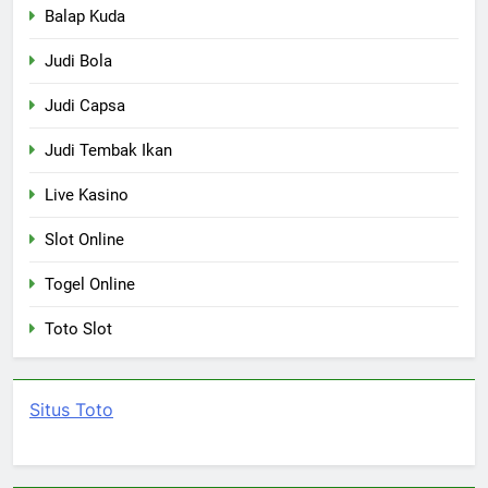
Balap Kuda
Judi Bola
Judi Capsa
Judi Tembak Ikan
Live Kasino
Slot Online
Togel Online
Toto Slot
Situs Toto