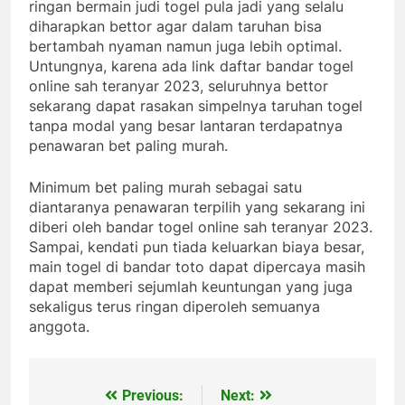
ringan bermain judi togel pula jadi yang selalu
diharapkan bettor agar dalam taruhan bisa
bertambah nyaman namun juga lebih optimal.
Untungnya, karena ada link daftar bandar togel
online sah teranyar 2023, seluruhnya bettor
sekarang dapat rasakan simpelnya taruhan togel
tanpa modal yang besar lantaran terdapatnya
penawaran bet paling murah.
Minimum bet paling murah sebagai satu
diantaranya penawaran terpilih yang sekarang ini
diberi oleh bandar togel online sah teranyar 2023.
Sampai, kendati pun tiada keluarkan biaya besar,
main togel di bandar toto dapat dipercaya masih
dapat memberi sejumlah keuntungan yang juga
sekaligus terus ringan diperoleh semuanya
anggota.
Previous:
Next:
Post