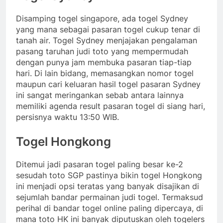
Disamping togel singapore, ada togel Sydney
yang mana sebagai pasaran togel cukup tenar di
tanah air. Togel Sydney menjajakan pengalaman
pasang taruhan judi toto yang mempermudah
dengan punya jam membuka pasaran tiap-tiap
hari. Di lain bidang, memasangkan nomor togel
maupun cari keluaran hasil togel pasaran Sydney
ini sangat meringankan sebab antara lainnya
memiliki agenda result pasaran togel di siang hari,
persisnya waktu 13:50 WIB.
Togel Hongkong
Ditemui jadi pasaran togel paling besar ke-2
sesudah toto SGP pastinya bikin togel Hongkong
ini menjadi opsi teratas yang banyak disajikan di
sejumlah bandar permainan judi togel. Termaksud
perihal di bandar togel online paling dipercaya, di
mana toto HK ini banyak diputuskan oleh togelers