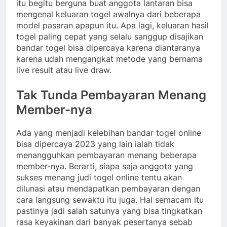
itu begitu berguna buat anggota lantaran bisa
mengenal keluaran togel awalnya dari beberapa
model pasaran apapun itu. Apa lagi, keluaran hasil
togel paling cepat yang selalu sanggup disajikan
bandar togel bisa dipercaya karena diantaranya
karena udah mengangkat metode yang bernama
live result atau live draw.
Tak Tunda Pembayaran Menang
Member-nya
Ada yang menjadi kelebihan bandar togel online
bisa dipercaya 2023 yang lain ialah tidak
menangguhkan pembayaran menang beberapa
member-nya. Berarti, siapa saja anggota yang
sukses menang judi togel online tentu akan
dilunasi atau mendapatkan pembayaran dengan
cara langsung sewaktu itu juga. Hal semacam itu
pastinya jadi salah satunya yang bisa tingkatkan
rasa keyakinan dari banyak pesertanya sebab