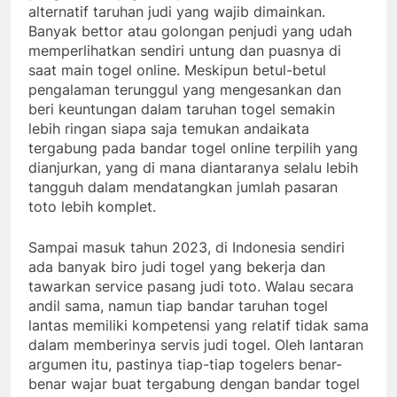
alternatif taruhan judi yang wajib dimainkan.
Banyak bettor atau golongan penjudi yang udah
memperlihatkan sendiri untung dan puasnya di
saat main togel online. Meskipun betul-betul
pengalaman terunggul yang mengesankan dan
beri keuntungan dalam taruhan togel semakin
lebih ringan siapa saja temukan andaikata
tergabung pada bandar togel online terpilih yang
dianjurkan, yang di mana diantaranya selalu lebih
tangguh dalam mendatangkan jumlah pasaran
toto lebih komplet.
Sampai masuk tahun 2023, di Indonesia sendiri
ada banyak biro judi togel yang bekerja dan
tawarkan service pasang judi toto. Walau secara
andil sama, namun tiap bandar taruhan togel
lantas memiliki kompetensi yang relatif tidak sama
dalam memberinya servis judi togel. Oleh lantaran
argumen itu, pastinya tiap-tiap togelers benar-
benar wajar buat tergabung dengan bandar togel