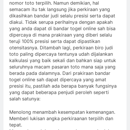
nomor toto terpilih. Namun demikian, hal
semacam itu tak langsung jika perkiraan yang
dikasihkan bandar judi selalu presisi serta dapat
diakui. Tidak serupa perihalnya dengan apakah
yang anda dapat di bandar togel online sah bisa
dipercaya di mana prakiraan yang diberi selalu
teruji 100% presisi serta dapat dipastikan
otensitasnya. Ditambah lagi, perkiraan biro judi
toto paling dipercaya tentunya udah dijalankan
kalkulasi yang baik sekali dan bahkan siap untuk
seluruhnya macam pasaran toto mana saja yang
berada pada dalamnya. Dari prakiraan bandar
togel online sah dapat dipercaya yang amat
presisi itu, pastilah ada berapa banyak fungsinya
yang dapat beberapa penjudi peroleh seperti
salah satunya:
Menolong menambah kesempatan kemenangan.
Memberi lukisan angka perkiraanan terpilih dan
tepat.