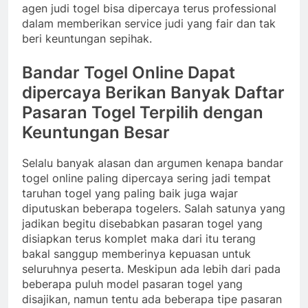
agen judi togel bisa dipercaya terus professional
dalam memberikan service judi yang fair dan tak
beri keuntungan sepihak.
Bandar Togel Online Dapat
dipercaya Berikan Banyak Daftar
Pasaran Togel Terpilih dengan
Keuntungan Besar
Selalu banyak alasan dan argumen kenapa bandar
togel online paling dipercaya sering jadi tempat
taruhan togel yang paling baik juga wajar
diputuskan beberapa togelers. Salah satunya yang
jadikan begitu disebabkan pasaran togel yang
disiapkan terus komplet maka dari itu terang
bakal sanggup memberinya kepuasan untuk
seluruhnya peserta. Meskipun ada lebih dari pada
beberapa puluh model pasaran togel yang
disajikan, namun tentu ada beberapa tipe pasaran