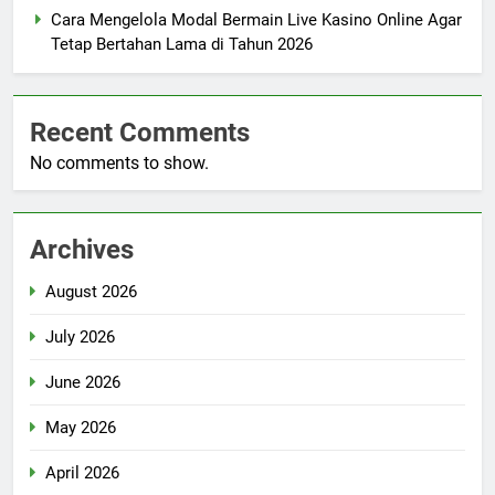
Cara Mengelola Modal Bermain Live Kasino Online Agar
Tetap Bertahan Lama di Tahun 2026
Recent Comments
No comments to show.
Archives
August 2026
July 2026
June 2026
May 2026
April 2026