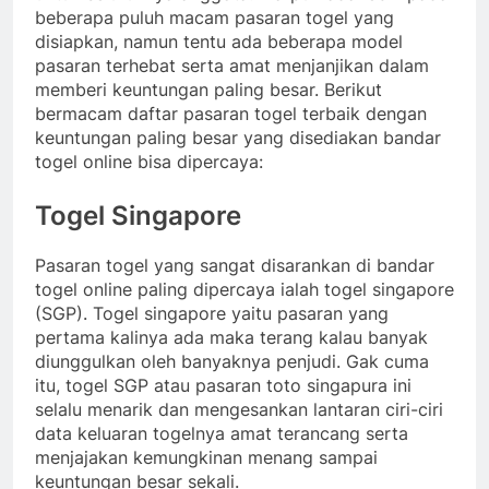
beberapa puluh macam pasaran togel yang
disiapkan, namun tentu ada beberapa model
pasaran terhebat serta amat menjanjikan dalam
memberi keuntungan paling besar. Berikut
bermacam daftar pasaran togel terbaik dengan
keuntungan paling besar yang disediakan bandar
togel online bisa dipercaya:
Togel Singapore
Pasaran togel yang sangat disarankan di bandar
togel online paling dipercaya ialah togel singapore
(SGP). Togel singapore yaitu pasaran yang
pertama kalinya ada maka terang kalau banyak
diunggulkan oleh banyaknya penjudi. Gak cuma
itu, togel SGP atau pasaran toto singapura ini
selalu menarik dan mengesankan lantaran ciri-ciri
data keluaran togelnya amat terancang serta
menjajakan kemungkinan menang sampai
keuntungan besar sekali.