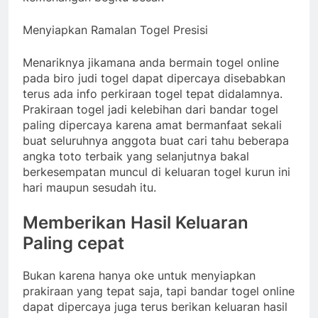
Menyiapkan Ramalan Togel Presisi
Menariknya jikamana anda bermain togel online
pada biro judi togel dapat dipercaya disebabkan
terus ada info perkiraan togel tepat didalamnya.
Prakiraan togel jadi kelebihan dari bandar togel
paling dipercaya karena amat bermanfaat sekali
buat seluruhnya anggota buat cari tahu beberapa
angka toto terbaik yang selanjutnya bakal
berkesempatan muncul di keluaran togel kurun ini
hari maupun sesudah itu.
Memberikan Hasil Keluaran
Paling cepat
Bukan karena hanya oke untuk menyiapkan
prakiraan yang tepat saja, tapi bandar togel online
dapat dipercaya juga terus berikan keluaran hasil