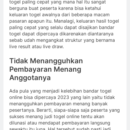
togel paling cepat yang mana hal itu sangat
berguna buat peserta karena bisa ketahui
keluaran togel awalnya dari beberapa macam
pasaran apapun itu. Manalagi, keluaran hasil togel
paling cepat yang selalu dapat disajikan bandar
togel dapat dipercaya dikarenakan diantaranya
sebab udah mengangkat struktur yang bernama
live result atau live draw.
Tidak Menangguhkan
Pembayaran Menang
Anggotanya
Ada pula yang menjadi kelebihan bandar togel
online bisa dipercaya 2023 yang lain yaitu tidak
menangguhkan pembayaran menang banyak
pesertanya. Berarti, siapa-siapa saja peserta yang
sukses menang judi togel online tentu akan
dilunasi atau mendapat pembayaran langsung
sewaktu itu juga. Hal tersebut sudah pasti jadi