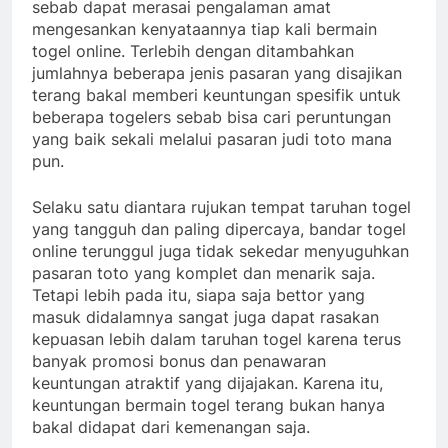
sebab dapat merasai pengalaman amat
mengesankan kenyataannya tiap kali bermain
togel online. Terlebih dengan ditambahkan
jumlahnya beberapa jenis pasaran yang disajikan
terang bakal memberi keuntungan spesifik untuk
beberapa togelers sebab bisa cari peruntungan
yang baik sekali melalui pasaran judi toto mana
pun.
Selaku satu diantara rujukan tempat taruhan togel
yang tangguh dan paling dipercaya, bandar togel
online terunggul juga tidak sekedar menyuguhkan
pasaran toto yang komplet dan menarik saja.
Tetapi lebih pada itu, siapa saja bettor yang
masuk didalamnya sangat juga dapat rasakan
kepuasan lebih dalam taruhan togel karena terus
banyak promosi bonus dan penawaran
keuntungan atraktif yang dijajakan. Karena itu,
keuntungan bermain togel terang bukan hanya
bakal didapat dari kemenangan saja.