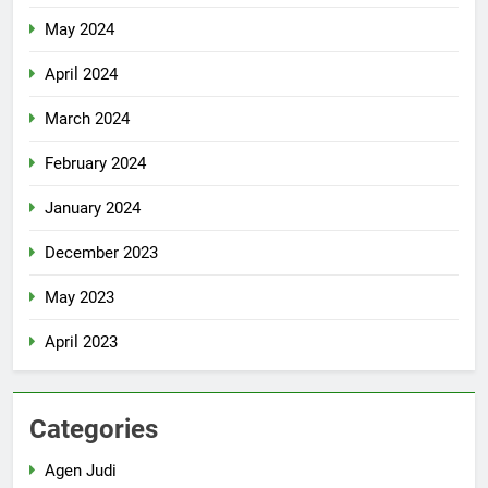
May 2024
April 2024
March 2024
February 2024
January 2024
December 2023
May 2023
April 2023
Categories
Agen Judi