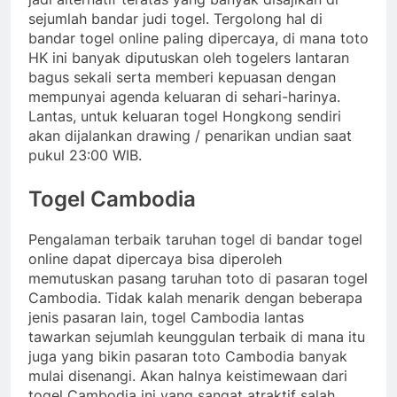
sejumlah bandar judi togel. Tergolong hal di
bandar togel online paling dipercaya, di mana toto
HK ini banyak diputuskan oleh togelers lantaran
bagus sekali serta memberi kepuasan dengan
mempunyai agenda keluaran di sehari-harinya.
Lantas, untuk keluaran togel Hongkong sendiri
akan dijalankan drawing / penarikan undian saat
pukul 23:00 WIB.
Togel Cambodia
Pengalaman terbaik taruhan togel di bandar togel
online dapat dipercaya bisa diperoleh
memutuskan pasang taruhan toto di pasaran togel
Cambodia. Tidak kalah menarik dengan beberapa
jenis pasaran lain, togel Cambodia lantas
tawarkan sejumlah keunggulan terbaik di mana itu
juga yang bikin pasaran toto Cambodia banyak
mulai disenangi. Akan halnya keistimewaan dari
togel Cambodia ini yang sangat atraktif salah