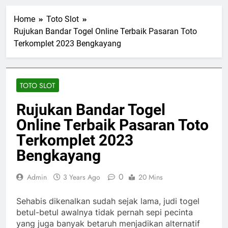
Home
Toto Slot
Rujukan Bandar Togel Online Terbaik Pasaran Toto
Terkomplet 2023 Bengkayang
TOTO SLOT
Rujukan Bandar Togel
Online Terbaik Pasaran Toto
Terkomplet 2023
Bengkayang
0
Admin
3 Years Ago
20 Mins
Sehabis dikenalkan sudah sejak lama, judi togel
betul-betul awalnya tidak pernah sepi pecinta
yang juga banyak betaruh menjadikan alternatif