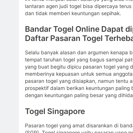
lantaran agen judi togel bisa dipercaya teru
dan tidak memberi keuntungan sepihak.
Bandar Togel Online Dapat 
Daftar Pasaran Togel Terhe
Selalu banyak alasan dan argumen kenapa ba
tempat taruhan togel yang bagus sampai pat
yang buat begitu dipicu pasaran togel yang 
memberinya kepuasan untuk semua anggota.
pasaran togel yang disiapkan, namun tentu 
prospektif dalam berikan keuntungan paling b
dengan keuntungan paling besar yang dihida
Togel Singapore
Pasaran togel yang amat disarankan di bandar
(SGP). Togel singapore yaitu pasaran yang 