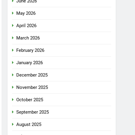
June 2026
May 2026
April 2026
March 2026
February 2026
January 2026
December 2025
November 2025
October 2025
September 2025
August 2025