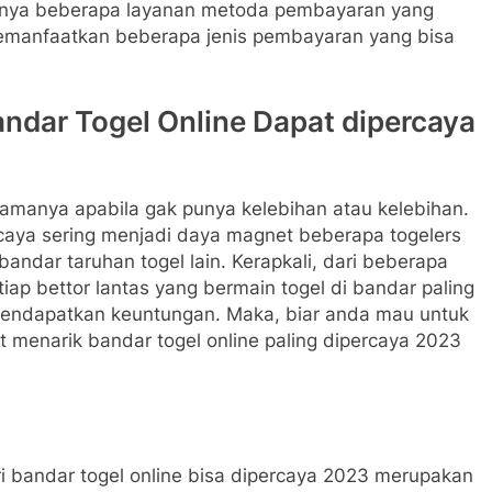
nya beberapa layanan metoda pembayaran yang
memanfaatkan beberapa jenis pembayaran yang bisa
ndar Togel Online Dapat dipercaya
namanya apabila gak punya kelebihan atau kelebihan.
rcaya sering menjadi daya magnet beberapa togelers
andar taruhan togel lain. Kerapkali, dari beberapa
tiap bettor lantas yang bermain togel di bandar paling
 mendapatkan keuntungan. Maka, biar anda mau untuk
menarik bandar togel online paling dipercaya 2023
ri bandar togel online bisa dipercaya 2023 merupakan