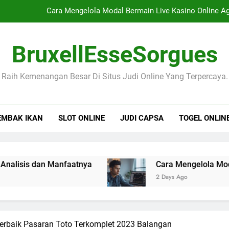
Cara Mengelola Modal Bermain Live Kasino Online Ag
Daftar Game Live Kasino Online Paling Menguntungkan dengan Ja
BruxellEsseSorgues
ngapa Live Kasino Online Semakin Populer di Indonesia Sepanjang
Raih Kemenangan Besar Di Situs Judi Online Yang Terpercaya.
elebihan Bermain Live Kasino Online Dibandingkan Kasino Konvensi
Cara Mengelola Modal Bermain Live Kasino Online Ag
EMBAK IKAN
SLOT ONLINE
JUDI CAPSA
TOGEL ONLIN
Daftar Game Live Kasino Online Paling Menguntungkan dengan Ja
ngapa Live Kasino Online Semakin Populer di Indonesia Sepanjang
Manfaatnya
Cara Mengelola Modal Bermain Li
2 Days Ago
Terbaik Pasaran Toto Terkomplet 2023 Balangan