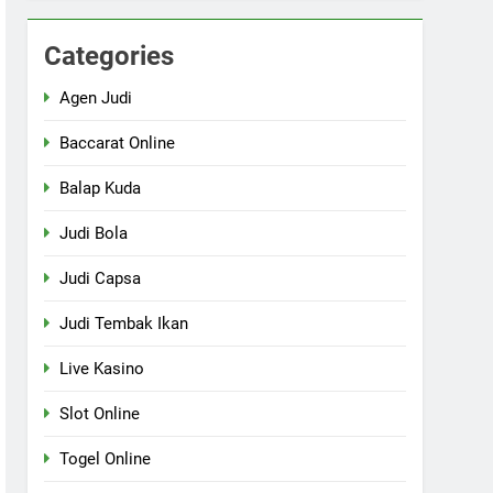
Categories
Agen Judi
Baccarat Online
Balap Kuda
Judi Bola
Judi Capsa
Judi Tembak Ikan
Live Kasino
Slot Online
Togel Online