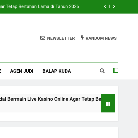
ar Tetap Bertahan Lama di Tahun 2026
ckpot Terbesar 2026: Panduan Lengkap
untuk Menang Besar
 Tahun 2026? Faktor-Faktor Utama dan
NEWSLETTER
RANDOM NEWS
Dampaknya
onal di 2026: Analisis dan Manfaatnya
ar Tetap Bertahan Lama di Tahun 2026
E
AGEN JUDI
BALAP KUDA
ckpot Terbesar 2026: Panduan Lengkap
untuk Menang Besar
 Tahun 2026? Faktor-Faktor Utama dan
Dampaknya
ve Kasino Online Agar Tetap Bertahan Lama di Tahun 2026