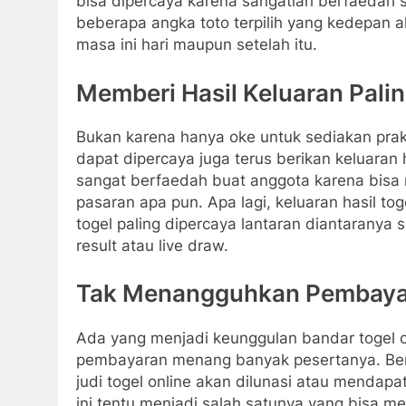
bisa dipercaya karena sangatlah berfaedah s
beberapa angka toto terpilih yang kedepan 
masa ini hari maupun setelah itu.
Memberi Hasil Keluaran Pali
Bukan karena hanya oke untuk sediakan praki
dapat dipercaya juga terus berikan keluaran 
sangat berfaedah buat anggota karena bisa 
pasaran apa pun. Apa lagi, keluaran hasil tog
togel paling dipercaya lantaran diantarany
result atau live draw.
Tak Menangguhkan Pembaya
Ada yang menjadi keunggulan bandar togel on
pembayaran menang banyak pesertanya. Bera
judi togel online akan dilunasi atau mendap
ini tentu menjadi salah satunya yang bisa m