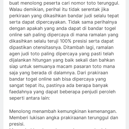
buat menolong peserta cari nomor toto terunggul.
Walau demikian, perihal itu tidak serentak jika
perkiraan yang dikasihkan bandar judi selalu tepat
serta dapat dipercayakan. Tidak sama perihalnya
dengan apakah yang anda dapat di bandar togel
online sah paling dipercaya di mana ramalan yang
dikasihkan selalu teruji 100% presisi serta dapat
dipastikan otensitasnya. Ditambah lagi, ramalan
agen judi toto paling dipercaya yang pasti telah
dijalankan hitungan yang baik sekali dan bahkan
siap untuk semuanya macam pasaran toto mana
saja yang berada di dalamnya. Dari prakiraan
bandar togel online sah bisa dipercaya yang
sangat tepat itu, pastinya ada berapa banyak
faedahnya yang dapat beberapa penjudi peroleh
seperti antara lain:
Menolong menambah kemungkinan kemenangan.
Memberi lukisan angka prakiraanan terunggul dan
presisi.