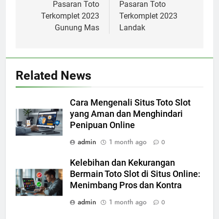
Pasaran Toto
Pasaran Toto
Terkomplet 2023
Terkomplet 2023
Gunung Mas
Landak
Related News
Cara Mengenali Situs Toto Slot
yang Aman dan Menghindari
Penipuan Online
admin
1 month ago
0
Kelebihan dan Kekurangan
Bermain Toto Slot di Situs Online:
Menimbang Pros dan Kontra
admin
1 month ago
0