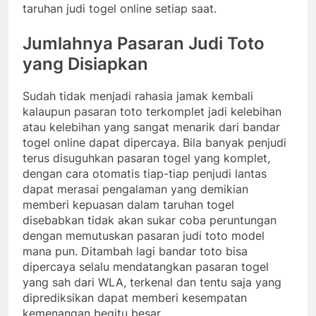
taruhan judi togel online setiap saat.
Jumlahnya Pasaran Judi Toto
yang Disiapkan
Sudah tidak menjadi rahasia jamak kembali
kalaupun pasaran toto terkomplet jadi kelebihan
atau kelebihan yang sangat menarik dari bandar
togel online dapat dipercaya. Bila banyak penjudi
terus disuguhkan pasaran togel yang komplet,
dengan cara otomatis tiap-tiap penjudi lantas
dapat merasai pengalaman yang demikian
memberi kepuasan dalam taruhan togel
disebabkan tidak akan sukar coba peruntungan
dengan memutuskan pasaran judi toto model
mana pun. Ditambah lagi bandar toto bisa
dipercaya selalu mendatangkan pasaran togel
yang sah dari WLA, terkenal dan tentu saja yang
diprediksikan dapat memberi kesempatan
kemenangan begitu besar.