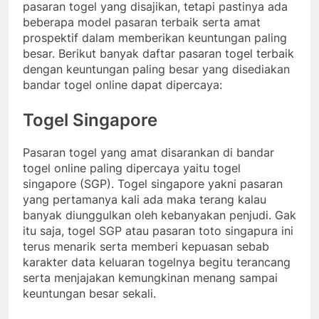
pasaran togel yang disajikan, tetapi pastinya ada
beberapa model pasaran terbaik serta amat
prospektif dalam memberikan keuntungan paling
besar. Berikut banyak daftar pasaran togel terbaik
dengan keuntungan paling besar yang disediakan
bandar togel online dapat dipercaya:
Togel Singapore
Pasaran togel yang amat disarankan di bandar
togel online paling dipercaya yaitu togel
singapore (SGP). Togel singapore yakni pasaran
yang pertamanya kali ada maka terang kalau
banyak diunggulkan oleh kebanyakan penjudi. Gak
itu saja, togel SGP atau pasaran toto singapura ini
terus menarik serta memberi kepuasan sebab
karakter data keluaran togelnya begitu terancang
serta menjajakan kemungkinan menang sampai
keuntungan besar sekali.