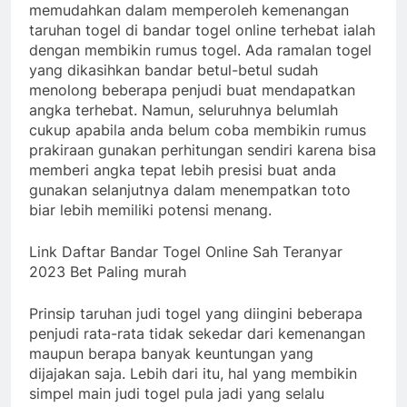
memudahkan dalam memperoleh kemenangan
taruhan togel di bandar togel online terhebat ialah
dengan membikin rumus togel. Ada ramalan togel
yang dikasihkan bandar betul-betul sudah
menolong beberapa penjudi buat mendapatkan
angka terhebat. Namun, seluruhnya belumlah
cukup apabila anda belum coba membikin rumus
prakiraan gunakan perhitungan sendiri karena bisa
memberi angka tepat lebih presisi buat anda
gunakan selanjutnya dalam menempatkan toto
biar lebih memiliki potensi menang.
Link Daftar Bandar Togel Online Sah Teranyar
2023 Bet Paling murah
Prinsip taruhan judi togel yang diingini beberapa
penjudi rata-rata tidak sekedar dari kemenangan
maupun berapa banyak keuntungan yang
dijajakan saja. Lebih dari itu, hal yang membikin
simpel main judi togel pula jadi yang selalu