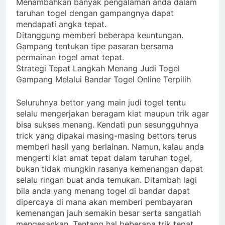
Menambahkan banyak pengalaman anda dalam
taruhan togel dengan gampangnya dapat
mendapati angka tepat.
Ditanggung memberi beberapa keuntungan.
Gampang tentukan tipe pasaran bersama
permainan togel amat tepat.
Strategi Tepat Langkah Menang Judi Togel
Gampang Melalui Bandar Togel Online Terpilih
Seluruhnya bettor yang main judi togel tentu
selalu mengerjakan beragam kiat maupun trik agar
bisa sukses menang. Kendati pun sesungguhnya
trick yang dipakai masing-masing bettors terus
memberi hasil yang berlainan. Namun, kalau anda
mengerti kiat amat tepat dalam taruhan togel,
bukan tidak mungkin rasanya kemenangan dapat
selalu ringan buat anda temukan. Ditambah lagi
bila anda yang menang togel di bandar dapat
dipercaya di mana akan memberi pembayaran
kemenangan jauh semakin besar serta sangatlah
mengesankan. Tentang hal beberapa trik tepat