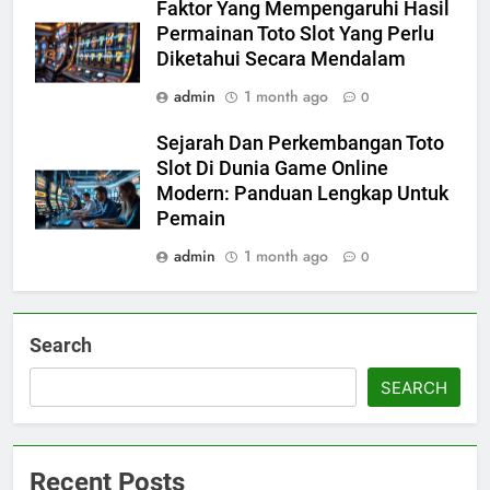
Faktor Yang Mempengaruhi Hasil
Permainan Toto Slot Yang Perlu
Diketahui Secara Mendalam
admin
1 month ago
0
Sejarah Dan Perkembangan Toto
Slot Di Dunia Game Online
Modern: Panduan Lengkap Untuk
Pemain
admin
1 month ago
0
Search
SEARCH
Recent Posts