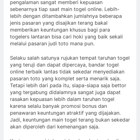
pengalaman sangat memberi kepuasan
sebenarnya tiap saat main togel online. Lebih-
lebih dengan ditambahkan jumlahnya beberapa
jenis pasaran yang disajikan terang bakal
memberikan keuntungan khusus bagi para
togelers lantaran bisa cari hoki yang baik sekali
melalui pasaran judi toto mana pun.
Selaku salah satunya rujukan tempat taruhan togel
yang teruji dan dapat dipercaya, bandar togel
online terbaik lantas tidak sekedar menyediakan
pasaran toto yang komplet serta menarik saja.
Tetapi lebih dari pada itu, siapa-siapa saja bettor
yang tergabung didalamnya sangat juga dapat
rasakan kepuasan lebih dalam taruhan togel
karena selalu banyak promosi bonus dan
penawaran keuntungan atraktif yang dijajakan.
Jadi, keuntungan main togel terang bukan sekedar
akan diperoleh dari kemenangan saja.