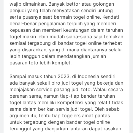
wajib dimainkan. Banyak bettor atau golongan
penjudi yang telah menyatakan sendiri untung
serta puasnya saat bermain togel online. Kendati
benar-benar pengalaman terpilih yang memberi
kepuasan dan memberi keuntungan dalam taruhan
togel makin lebih mudah siapa-siapa saja temukan
semisal tergabung di bandar togel online terhebat
yang disarankan, yang di mana diantaranya selalu
lebih tangguh dalam mendatangkan jumlah
pasaran toto lebih komplet.
Sampai masuk tahun 2023, di Indonesia sendiri
ada banyak sekali biro judi togel yang bekerja dan
menjajakan service pasang judi toto. Walau secara
peranan sama, namun tiap-tiap bandar taruhan
togel lantas memiliki kompetensi yang relatif tidak
sama dalam berikan servis judi togel. Oleh sebab
argumen itu, tentu tiap togelers amat pantas
untuk tergabung dengan bandar togel online
terunggul yang dianjurkan lantaran dapat rasakan