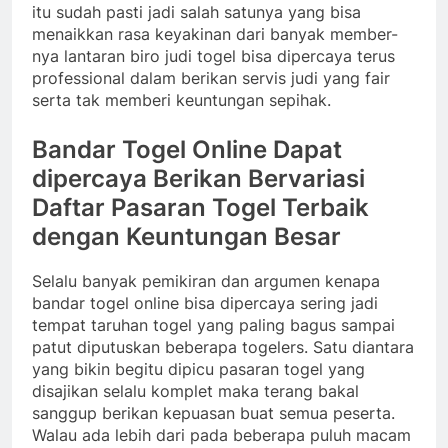
itu sudah pasti jadi salah satunya yang bisa
menaikkan rasa keyakinan dari banyak member-
nya lantaran biro judi togel bisa dipercaya terus
professional dalam berikan servis judi yang fair
serta tak memberi keuntungan sepihak.
Bandar Togel Online Dapat
dipercaya Berikan Bervariasi
Daftar Pasaran Togel Terbaik
dengan Keuntungan Besar
Selalu banyak pemikiran dan argumen kenapa
bandar togel online bisa dipercaya sering jadi
tempat taruhan togel yang paling bagus sampai
patut diputuskan beberapa togelers. Satu diantara
yang bikin begitu dipicu pasaran togel yang
disajikan selalu komplet maka terang bakal
sanggup berikan kepuasan buat semua peserta.
Walau ada lebih dari pada beberapa puluh macam