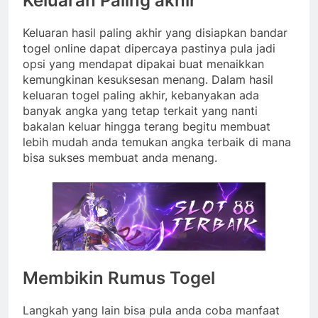
Keluaran Paling akhir
Keluaran hasil paling akhir yang disiapkan bandar
togel online dapat dipercaya pastinya pula jadi
opsi yang mendapat dipakai buat menaikkan
kemungkinan kesuksesan menang. Dalam hasil
keluaran togel paling akhir, kebanyakan ada
banyak angka yang tetap terkait yang nanti
bakalan keluar hingga terang begitu membuat
lebih mudah anda temukan angka terbaik di mana
bisa sukses membuat anda menang.
Membikin Rumus Togel
Langkah yang lain bisa pula anda coba manfaat