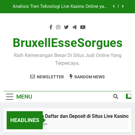
Skip
Inovasi Terkini
Kelebihan Bermain Live Kasino Online
to
Dibandingkan Kasino Konvensional di 2026:
Analisis dan Manfaatnya
content
Cara Mengelola Modal Bermain Live Kasino
Online Agar Tetap Bertahan Lama di Tahun 2026
Panduan Daftar dan Deposit di Situs Live Kasino
Online Resmi Tahun 2026: Langkah Mudah untuk
BruxellEsseSorgues
Memulai Permainan Anda
Analisis Tren Teknologi Live Kasino Online yang
Mengubah Pengalaman Bermain 2026 Dengan
Raih Kemenangan Besar Di Situs Judi Online Yang
Inovasi Terkini
Kelebihan Bermain Live Kasino Online
Terpercaya.
Dibandingkan Kasino Konvensional di 2026:
Analisis dan Manfaatnya
Cara Mengelola Modal Bermain Live Kasino
NEWSLETTER
RANDOM NEWS
Online Agar Tetap Bertahan Lama di Tahun 2026
MENU
Panduan Daftar dan Deposit di Situs Live Kasino Onl
HEADLINES
22 Hours Ago