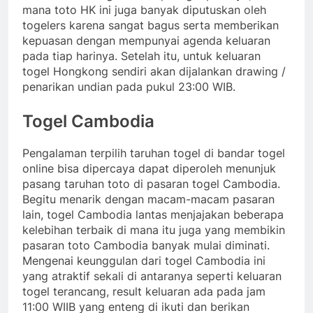
mana toto HK ini juga banyak diputuskan oleh
togelers karena sangat bagus serta memberikan
kepuasan dengan mempunyai agenda keluaran
pada tiap harinya. Setelah itu, untuk keluaran
togel Hongkong sendiri akan dijalankan drawing /
penarikan undian pada pukul 23:00 WIB.
Togel Cambodia
Pengalaman terpilih taruhan togel di bandar togel
online bisa dipercaya dapat diperoleh menunjuk
pasang taruhan toto di pasaran togel Cambodia.
Begitu menarik dengan macam-macam pasaran
lain, togel Cambodia lantas menjajakan beberapa
kelebihan terbaik di mana itu juga yang membikin
pasaran toto Cambodia banyak mulai diminati.
Mengenai keunggulan dari togel Cambodia ini
yang atraktif sekali di antaranya seperti keluaran
togel terancang, result keluaran ada pada jam
11:00 WIIB yang enteng di ikuti dan berikan