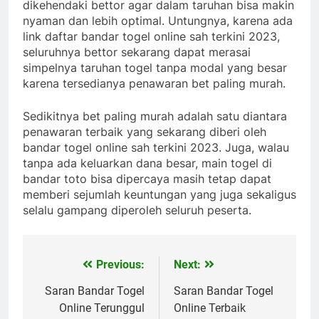
dikehendaki bettor agar dalam taruhan bisa makin
nyaman dan lebih optimal. Untungnya, karena ada
link daftar bandar togel online sah terkini 2023,
seluruhnya bettor sekarang dapat merasai
simpelnya taruhan togel tanpa modal yang besar
karena tersedianya penawaran bet paling murah.
Sedikitnya bet paling murah adalah satu diantara
penawaran terbaik yang sekarang diberi oleh
bandar togel online sah terkini 2023. Juga, walau
tanpa ada keluarkan dana besar, main togel di
bandar toto bisa dipercaya masih tetap dapat
memberi sejumlah keuntungan yang juga sekaligus
selalu gampang diperoleh seluruh peserta.
Previous:
Next:
Post
navigation
Saran Bandar Togel
Saran Bandar Togel
Online Terunggul
Online Terbaik