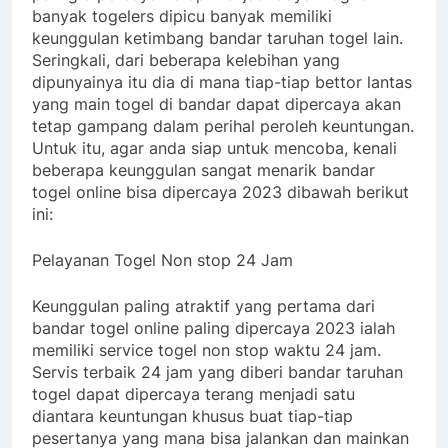
banyak togelers dipicu banyak memiliki
keunggulan ketimbang bandar taruhan togel lain.
Seringkali, dari beberapa kelebihan yang
dipunyainya itu dia di mana tiap-tiap bettor lantas
yang main togel di bandar dapat dipercaya akan
tetap gampang dalam perihal peroleh keuntungan.
Untuk itu, agar anda siap untuk mencoba, kenali
beberapa keunggulan sangat menarik bandar
togel online bisa dipercaya 2023 dibawah berikut
ini:
Pelayanan Togel Non stop 24 Jam
Keunggulan paling atraktif yang pertama dari
bandar togel online paling dipercaya 2023 ialah
memiliki service togel non stop waktu 24 jam.
Servis terbaik 24 jam yang diberi bandar taruhan
togel dapat dipercaya terang menjadi satu
diantara keuntungan khusus buat tiap-tiap
pesertanya yang mana bisa jalankan dan mainkan