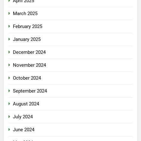
April 2025
March 2025
February 2025
January 2025
December 2024
November 2024
October 2024
September 2024
August 2024
July 2024
June 2024