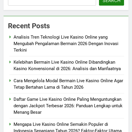
SEARCH
Recent Posts
Analisis Tren Teknologi Live Kasino Online yang
Mengubah Pengalaman Bermain 2026 Dengan Inovasi
Terkini
Kelebihan Bermain Live Kasino Online Dibandingkan
Kasino Konvensional di 2026: Analisis dan Manfaatnya
Cara Mengelola Modal Bermain Live Kasino Online Agar
Tetap Bertahan Lama di Tahun 2026
Daftar Game Live Kasino Online Paling Menguntungkan
dengan Jackpot Terbesar 2026: Panduan Lengkap untuk
Menang Besar
Mengapa Live Kasino Online Semakin Populer di
Indonesia Sepanjang Tahun 2026? Faktor-Faktor Utama