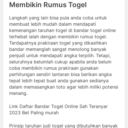
Membikin Rumus Togel
Langkah yang lain bisa pula anda coba untuk
membuat lebih mudah dalam mendapati
kemenangan taruhan togel di bandar togel online
terhebat ialah dengan membikin rumus togel.
Terdapatnya prakiraan togel yang dikasihkan
bandar memanglah sangat menolong banyak
penjudi untuk mendapati angka terpilih. Tetapi,
seluruhnya belumlah cukup apabila anda belum
coba membikin rumus prakiraan gunakan
perhitungan sendiri lantaran bisa berikan angka
tepat lebih tepat buat anda gunakan sedianya
dalam memasangkan toto agar lebih miliki potensi
menang.
Link Daftar Bandar Togel Online Sah Teranyar
2023 Bet Paling murah
Prinsip taruhan judi togel yang dibutuhkan banyak