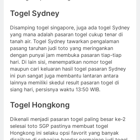
Togel Sydney
Disamping togel singapore, juga ada togel Sydney
yang mana adalah pasaran togel cukup tenar di
tanah air. Togel Sydney tawarkan pengalaman
pasang taruhan judi toto yang meringankan
dengan punyai jam membuka pasaran tiap-tiap
hari. Di lain sisi, menempatkan nomor togel
maupun cari keluaran hasil togel pasaran Sydney
ini pun sangat juga membantu lantaran antara
lainnya memiliki skedul result pasaran togel di
siang hari, persisnya waktu 13:50 WIB.
Togel Hongkong
Dikenali menjadi pasaran togel paling besar ke-2
selesai toto SGP pastinya membuat togel
Hongkong ini selaku opsi favorit yang banyak
disajikan di sebagian bandar permainan judi togel.