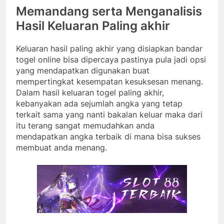
Memandang serta Menganalisis
Hasil Keluaran Paling akhir
Keluaran hasil paling akhir yang disiapkan bandar
togel online bisa dipercaya pastinya pula jadi opsi
yang mendapatkan digunakan buat
mempertingkat kesempatan kesuksesan menang.
Dalam hasil keluaran togel paling akhir,
kebanyakan ada sejumlah angka yang tetap
terkait sama yang nanti bakalan keluar maka dari
itu terang sangat memudahkan anda
mendapatkan angka terbaik di mana bisa sukses
membuat anda menang.