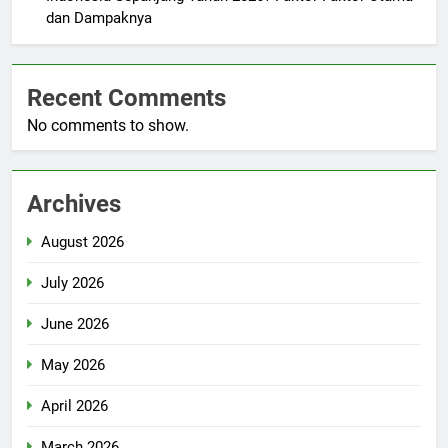
dan Dampaknya
Recent Comments
No comments to show.
Archives
August 2026
July 2026
June 2026
May 2026
April 2026
March 2026