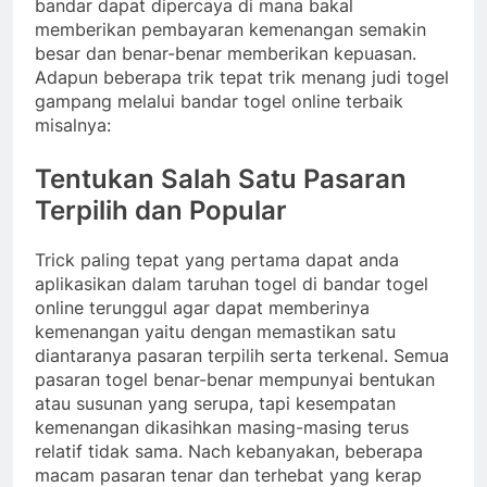
bandar dapat dipercaya di mana bakal
memberikan pembayaran kemenangan semakin
besar dan benar-benar memberikan kepuasan.
Adapun beberapa trik tepat trik menang judi togel
gampang melalui bandar togel online terbaik
misalnya:
Tentukan Salah Satu Pasaran
Terpilih dan Popular
Trick paling tepat yang pertama dapat anda
aplikasikan dalam taruhan togel di bandar togel
online terunggul agar dapat memberinya
kemenangan yaitu dengan memastikan satu
diantaranya pasaran terpilih serta terkenal. Semua
pasaran togel benar-benar mempunyai bentukan
atau susunan yang serupa, tapi kesempatan
kemenangan dikasihkan masing-masing terus
relatif tidak sama. Nach kebanyakan, beberapa
macam pasaran tenar dan terhebat yang kerap