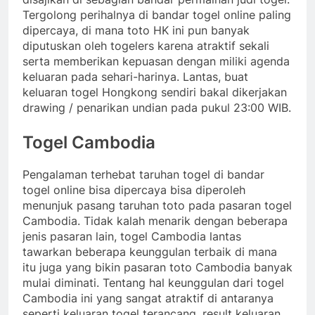
Tergolong perihalnya di bandar togel online paling
dipercaya, di mana toto HK ini pun banyak
diputuskan oleh togelers karena atraktif sekali
serta memberikan kepuasan dengan miliki agenda
keluaran pada sehari-harinya. Lantas, buat
keluaran togel Hongkong sendiri bakal dikerjakan
drawing / penarikan undian pada pukul 23:00 WIB.
Togel Cambodia
Pengalaman terhebat taruhan togel di bandar
togel online bisa dipercaya bisa diperoleh
menunjuk pasang taruhan toto pada pasaran togel
Cambodia. Tidak kalah menarik dengan beberapa
jenis pasaran lain, togel Cambodia lantas
tawarkan beberapa keunggulan terbaik di mana
itu juga yang bikin pasaran toto Cambodia banyak
mulai diminati. Tentang hal keunggulan dari togel
Cambodia ini yang sangat atraktif di antaranya
seperti keluaran togel terancang, result keluaran