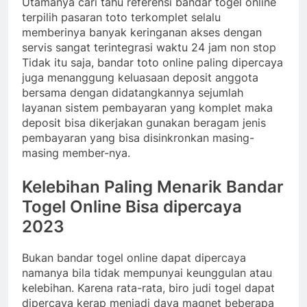
Utamanya cari tahu referensi bandar togel online
terpilih pasaran toto terkomplet selalu
memberinya banyak keringanan akses dengan
servis sangat terintegrasi waktu 24 jam non stop
Tidak itu saja, bandar toto online paling dipercaya
juga menanggung keluasaan deposit anggota
bersama dengan didatangkannya sejumlah
layanan sistem pembayaran yang komplet maka
deposit bisa dikerjakan gunakan beragam jenis
pembayaran yang bisa disinkronkan masing-
masing member-nya.
Kelebihan Paling Menarik Bandar
Togel Online Bisa dipercaya
2023
Bukan bandar togel online dapat dipercaya
namanya bila tidak mempunyai keunggulan atau
kelebihan. Karena rata-rata, biro judi togel dapat
dipercaya kerap menjadi daya magnet beberapa