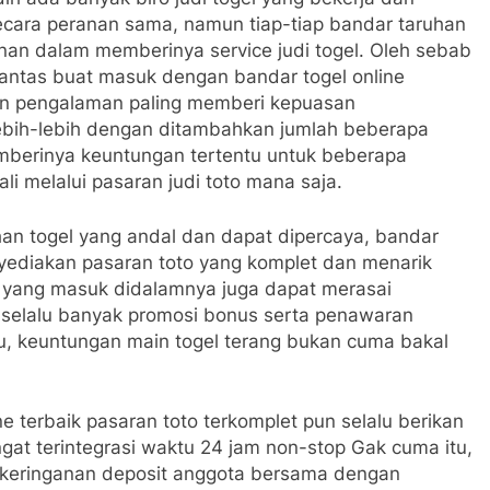
secara peranan sama, namun tiap-tiap bandar taruhan
ainan dalam memberinya service judi togel. Oleh sebab
 pantas buat masuk dengan bandar togel online
kan pengalaman paling memberi kepuasan
Lebih-lebih dengan ditambahkan jumlah beberapa
emberinya keuntungan tertentu untuk beberapa
ali melalui pasaran judi toto mana saja.
han togel yang andal dan dapat dipercaya, bandar
nyediakan pasaran toto yang komplet dan menarik
or yang masuk didalamnya juga dapat merasai
n selalu banyak promosi bonus serta penawaran
itu, keuntungan main togel terang bukan cuma bakal
e terbaik pasaran toto terkomplet pun selalu berikan
at terintegrasi waktu 24 jam non-stop Gak cuma itu,
in keringanan deposit anggota bersama dengan