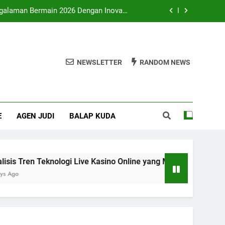
ngalaman Bermain 2026 Dengan Inovasi
Terkini
onal di 2026: Analisis dan Manfaatnya
ar Tetap Bertahan Lama di Tahun 2026
NEWSLETTER
RANDOM NEWS
hun 2026: Langkah Mudah untuk Memulai
Permainan Anda
ngalaman Bermain 2026 Dengan Inovasi
Terkini
E
AGEN JUDI
BALAP KUDA
onal di 2026: Analisis dan Manfaatnya
ar Tetap Bertahan Lama di Tahun 2026
knologi Live Kasino Online yang Mengubah Pengalaman Bermai