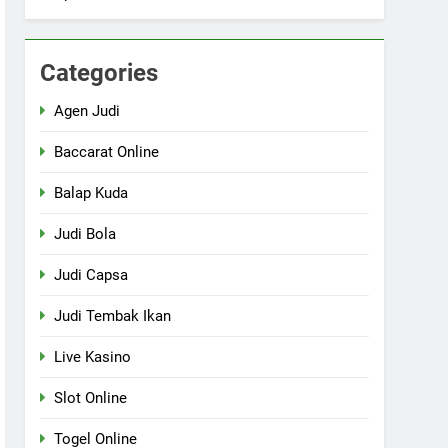
Categories
Agen Judi
Baccarat Online
Balap Kuda
Judi Bola
Judi Capsa
Judi Tembak Ikan
Live Kasino
Slot Online
Togel Online