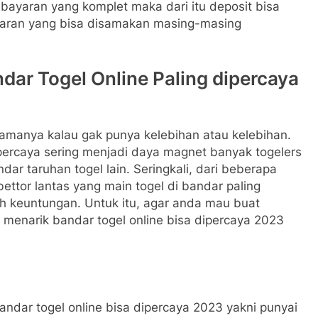
ayaran yang komplet maka dari itu deposit bisa
aran yang bisa disamakan masing-masing
dar Togel Online Paling dipercaya
namanya kalau gak punya kelebihan atau kelebihan.
percaya sering menjadi daya magnet banyak togelers
ar taruhan togel lain. Seringkali, dari beberapa
bettor lantas yang main togel di bandar paling
h keuntungan. Untuk itu, agar anda mau buat
menarik bandar togel online bisa dipercaya 2023
ndar togel online bisa dipercaya 2023 yakni punyai