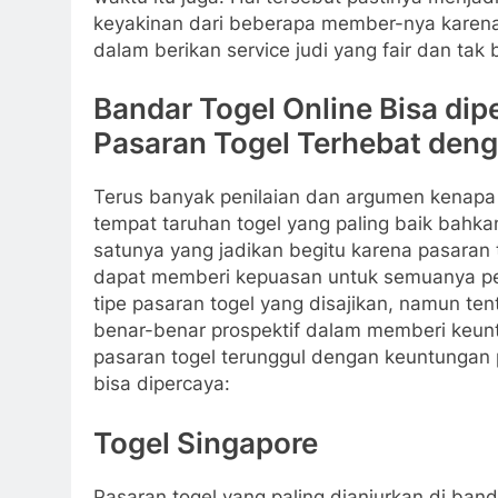
keyakinan dari beberapa member-nya karena a
dalam berikan service judi yang fair dan tak
Bandar Togel Online Bisa di
Pasaran Togel Terhebat den
Terus banyak penilaian dan argumen kenapa 
tempat taruhan togel yang paling baik bahka
satunya yang jadikan begitu karena pasaran 
dapat memberi kepuasan untuk semuanya pes
tipe pasaran togel yang disajikan, namun t
benar-benar prospektif dalam memberi keuntu
pasaran togel terunggul dengan keuntungan p
bisa dipercaya:
Togel Singapore
Pasaran togel yang paling dianjurkan di band