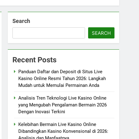
Search
SEARCH
Recent Posts
Panduan Daftar dan Deposit di Situs Live
Kasino Online Resmi Tahun 2026: Langkah
Mudah untuk Memulai Permainan Anda
Analisis Tren Teknologi Live Kasino Online
yang Mengubah Pengalaman Bermain 2026
Dengan Inovasi Terkini
Kelebihan Bermain Live Kasino Online
Dibandingkan Kasino Konvensional di 2026:
Analisis dan Manfaatnya