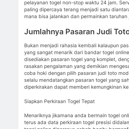
pelayanan togel non-stop waktu 24 jam. Serv
paling dipercaya terang menjadi satu dianta
mana bisa jalankan dan permainkan taruhan j
Jumlahnya Pasaran Judi Toto
Bukan menjadi rahasia kembali kalaupun pasa
yang sangat menarik dari bandar togel online
disediakan pasaran togel yang komplet, deng
rasakan pengalaman yang demikian mengesan
coba hoki dengan pilih pasaran judi toto mod
selalu mendatangkan pasaran togel yang sah
diperkirakan dapat memberi kemungkinan ke
Siapkan Perkiraan Togel Tepat
Menariknya jikamana anda bermain togel onli
terus ada data perkiraan togel presisi didal