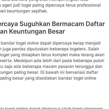
gen judi togel paling dipercaya terus professional
 beri keuntungan sepihak.
percaya Suguhkan Bermacam Daftar
gan Keuntungan Besar
bandar togel online dapat dipercaya kerap menjadi
n juga pantas diputuskan beberapa togelers. Salah
togel yang disiapkan terus komplet maka terang akan
erta. Meskipun ada lebih dari pada beberapa puluh
entu saja ada beberapa macam pasaran terunggul dan
ngan paling besar. Di bawah ini bervariasi daftar
aling besar yang disediakan bandar togel online
ar togel online dapat dipercaya ialah togel singapore