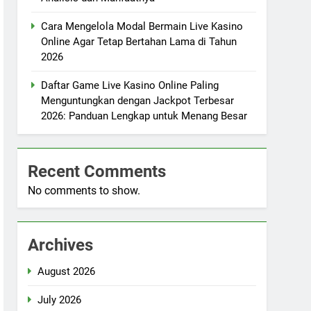
Cara Mengelola Modal Bermain Live Kasino
Online Agar Tetap Bertahan Lama di Tahun
2026
Daftar Game Live Kasino Online Paling
Menguntungkan dengan Jackpot Terbesar
2026: Panduan Lengkap untuk Menang Besar
Recent Comments
No comments to show.
Archives
August 2026
July 2026