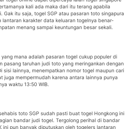
ertamanya kali ada maka dari itu terang apabila
 Gak itu saja, togel SGP atau pasaran toto singapura
 lantaran karakter data keluaran togelnya benar-
mpatan menang sampai keuntungan besar sekali.
y yang mana adalah pasaran togel cukup populer di
n pasang taruhan judi toto yang meringankan dengan
i sisi lainnya, menempatkan nomor togel maupun cari
ngat juga mempermudah karena antara lainnya punya
asnya waktu 13:50 WIB.
 sehabis toto SGP sudah pasti buat togel Hongkong ini
bagian bandar judi togel. Tergolong perihal di bandar
K ini pun banyak diputuskan oleh togelers lantaran