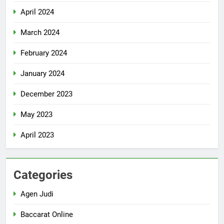
April 2024
March 2024
February 2024
January 2024
December 2023
May 2023
April 2023
Categories
Agen Judi
Baccarat Online