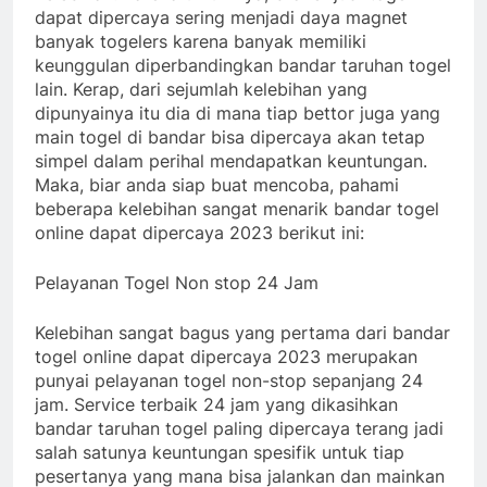
dapat dipercaya sering menjadi daya magnet
banyak togelers karena banyak memiliki
keunggulan diperbandingkan bandar taruhan togel
lain. Kerap, dari sejumlah kelebihan yang
dipunyainya itu dia di mana tiap bettor juga yang
main togel di bandar bisa dipercaya akan tetap
simpel dalam perihal mendapatkan keuntungan.
Maka, biar anda siap buat mencoba, pahami
beberapa kelebihan sangat menarik bandar togel
online dapat dipercaya 2023 berikut ini:
Pelayanan Togel Non stop 24 Jam
Kelebihan sangat bagus yang pertama dari bandar
togel online dapat dipercaya 2023 merupakan
punyai pelayanan togel non-stop sepanjang 24
jam. Service terbaik 24 jam yang dikasihkan
bandar taruhan togel paling dipercaya terang jadi
salah satunya keuntungan spesifik untuk tiap
pesertanya yang mana bisa jalankan dan mainkan