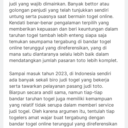
judi yang wajib dimainkan. Banyak bettor atau
golongan penjudi yang telah tunjukkan sendiri
untung serta puasnya saat bermain togel online.
Kendati benar-benar pengalaman terpilih yang
memberikan kepuasan dan beri keuntungan dalam
taruhan togel tambah lebih enteng siapa saja
temukan seumpama tergabung di bandar togel
online terunggul yang direferensikan, yang di
mana satu diantaranya selalu lebih baik dalam
mendatangkan jumlah pasaran toto lebih komplet.
Sampai masuk tahun 2023, di Indonesia sendiri
ada banyak sekali biro judi togel yang bekerja
serta tawarkan pelayanan pasang judi toto.
Biarpun secara andil sama, namun tiap-tiap
bandar taruhan togel juga memiliki kemampuan
yang relatif tidak serupa dalam memberi service
judi togel. Oleh karena argumen itu, tentulah tiap
togelers amat wajar buat tergabung dengan
bandar togel online terunggul yang direferensikan