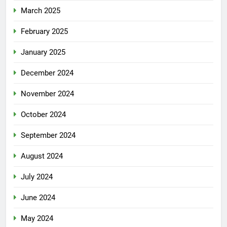
March 2025
February 2025
January 2025
December 2024
November 2024
October 2024
September 2024
August 2024
July 2024
June 2024
May 2024