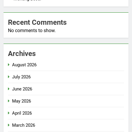
Recent Comments
No comments to show.
Archives
August 2026
July 2026
June 2026
May 2026
April 2026
March 2026