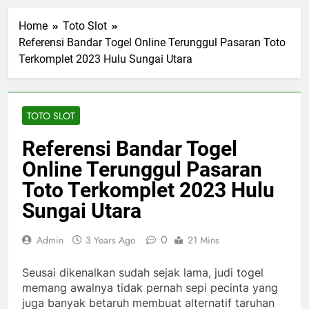
Home
Toto Slot
Referensi Bandar Togel Online Terunggul Pasaran Toto
Terkomplet 2023 Hulu Sungai Utara
TOTO SLOT
Referensi Bandar Togel
Online Terunggul Pasaran
Toto Terkomplet 2023 Hulu
Sungai Utara
0
Admin
3 Years Ago
21 Mins
Seusai dikenalkan sudah sejak lama, judi togel
memang awalnya tidak pernah sepi pecinta yang
juga banyak betaruh membuat alternatif taruhan