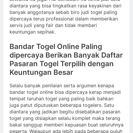
diantara yang bisa tingkatkan rasa keyakinan dari
banyak anggotanya sebab biro judi togel paling
dipercaya terus professional dalam memberikan
servis judi yang fair dan tidak memberi
keuntungan sepihak.
Bandar Togel Online Paling
dipercaya Berikan Banyak Daftar
Pasaran Togel Terpilih dengan
Keuntungan Besar
Selalu banyak penilaian serta argumen kenapa
bandar togel online bisa dipercaya kerap menjadi
tempat taruhan togel yang paling baik bahkan
juga patut diputuskan beberapa togelers. Satu
diantara yang jadikan begitu disebabkan pasaran
togel yang disiapkan selalu komplet maka terang
bakal sanggup memberi kepuasan buat seluruhnya
peserta. Walaupun ada lebih pada beberapa puluh