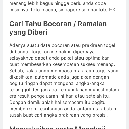
menang lebih bagus hingga perlu anda coba
misalnya, toto macau, singapore sampai toto HK.
Cari Tahu Bocoran / Ramalan
yang Diberi
Adanya suatu data bocoran atau prakiraan togel
di bandar togel online paling dipercaya
selayaknya dapat anda pakai atau optimalkan
buat membesarkan kesempatan sukses menang.
Sebab, kalau anda membaca prakiraan togel yang
dikasihkan, automatic anda juga akan dengan
begitu ringan dapat mengenal angka-angka
terunggul dengan ada kemungkinan muncul dalam
era result pengeluaran ini hari atau setelah itu.
Dengan demikianlah hal semacam itu begitu
memberikan keuntungan anda lantaran tak butuh
susah buat cari angka prakiraan yang presisi.