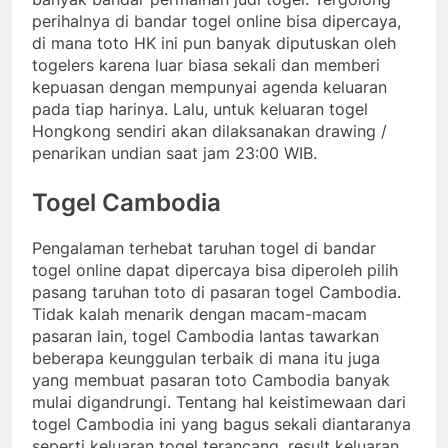
perihalnya di bandar togel online bisa dipercaya,
di mana toto HK ini pun banyak diputuskan oleh
togelers karena luar biasa sekali dan memberi
kepuasan dengan mempunyai agenda keluaran
pada tiap harinya. Lalu, untuk keluaran togel
Hongkong sendiri akan dilaksanakan drawing /
penarikan undian saat jam 23:00 WIB.
Togel Cambodia
Pengalaman terhebat taruhan togel di bandar
togel online dapat dipercaya bisa diperoleh pilih
pasang taruhan toto di pasaran togel Cambodia.
Tidak kalah menarik dengan macam-macam
pasaran lain, togel Cambodia lantas tawarkan
beberapa keunggulan terbaik di mana itu juga
yang membuat pasaran toto Cambodia banyak
mulai digandrungi. Tentang hal keistimewaan dari
togel Cambodia ini yang bagus sekali diantaranya
seperti keluaran togel terancang, result keluaran