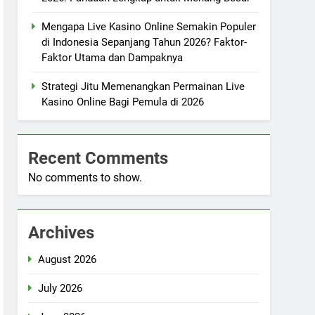
Mengapa Live Kasino Online Semakin Populer
di Indonesia Sepanjang Tahun 2026? Faktor-
Faktor Utama dan Dampaknya
Strategi Jitu Memenangkan Permainan Live
Kasino Online Bagi Pemula di 2026
Recent Comments
No comments to show.
Archives
August 2026
July 2026