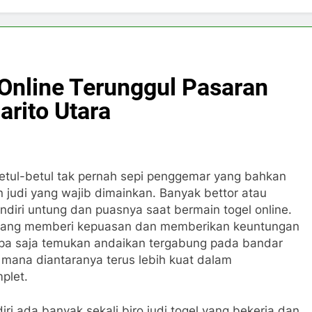
 Online Terunggul Pasaran
arito Utara
betul-betul tak pernah sepi penggemar yang bahkan
 judi yang wajib dimainkan. Banyak bettor atau
diri untung dan puasnya saat bermain togel online.
 yang memberi kepuasan dan memberikan keuntungan
iapa saja temukan andaikan tergabung pada bandar
i mana diantaranya terus lebih kuat dalam
plet.
i ada banyak sekali biro judi togel yang bekerja dan