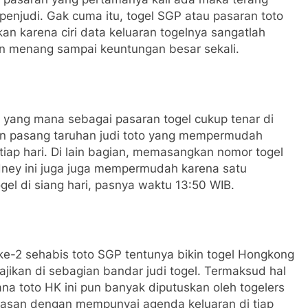
enjudi. Gak cuma itu, togel SGP atau pasaran toto
an karena ciri data keluaran togelnya sangatlah
n menang sampai keuntungan besar sekali.
y yang mana sebagai pasaran togel cukup tenar di
an pasang taruhan judi toto yang mempermudah
iap hari. Di lain bagian, memasangkan nomor togel
ydney ini juga juga mempermudah karena satu
ogel di siang hari, pasnya waktu 13:50 WIB.
 ke-2 sehabis toto SGP tentunya bikin togel Hongkong
sajikan di sebagian bandar judi togel. Termaksud hal
ana toto HK ini pun banyak diputuskan oleh togelers
puasan dengan mempunyai agenda keluaran di tiap