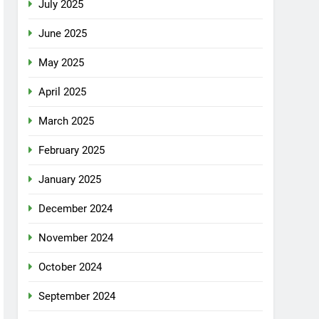
July 2025
June 2025
May 2025
April 2025
March 2025
February 2025
January 2025
December 2024
November 2024
October 2024
September 2024