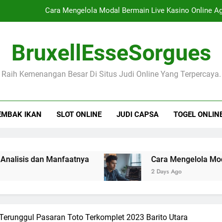
Cara Mengelola Modal Bermain Live Kasino Online Ag
Daftar Game Live Kasino Online Paling Menguntungkan dengan Ja
BruxellEsseSorgues
ngapa Live Kasino Online Semakin Populer di Indonesia Sepanjang
Raih Kemenangan Besar Di Situs Judi Online Yang Terpercaya.
elebihan Bermain Live Kasino Online Dibandingkan Kasino Konvensi
Cara Mengelola Modal Bermain Live Kasino Online Ag
EMBAK IKAN
SLOT ONLINE
JUDI CAPSA
TOGEL ONLIN
Daftar Game Live Kasino Online Paling Menguntungkan dengan Ja
ngapa Live Kasino Online Semakin Populer di Indonesia Sepanjang
 Manfaatnya
Cara Mengelola Modal Bermain Li
2 Days Ago
 Terunggul Pasaran Toto Terkomplet 2023 Barito Utara