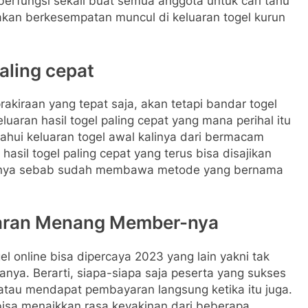
berfungsi sekali buat semua anggota untuk cari tahu
akan berkesempatan muncul di keluaran togel kurun
aling cepat
kiraan yang tepat saja, akan tetapi bandar togel
luaran hasil togel paling cepat yang mana perihal itu
ahui keluaran togel awal kalinya dari bermacam
asil togel paling cepat yang terus bisa disajikan
aranya sebab sudah membawa metode yang bernama
ran Menang Member-nya
l online bisa dipercaya 2023 yang lain yakni tak
a. Berarti, siapa-siapa saja peserta yang sukses
i atau mendapat pembayaran langsung ketika itu juga.
 bisa menaikkan rasa keyakinan dari beberapa