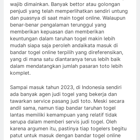
wajib dimainkan. Banyak bettor atau golongan
penjudi yang telah memperlihatkan sendiri untung
dan puasnya di saat main togel online. Walaupun
benar-benar pengalaman terunggul yang
memberikan kepuasan dan memberikan
keuntungan dalam taruhan togel makin lebih
mudah siapa saja peroleh andaikata masuk di
bandar togel online terpilih yang direferensikan,
yang di mana satu diantaranya terus lebih baik
dalam mendatangkan jumlah pasaran toto lebih
komplet.
Sampai masuk tahun 2023, di Indonesia sendiri
ada banyak agen judi togel yang bekerja dan
tawarkan service pasang judi toto. Meski secara
andil sama, namun tiap bandar taruhan togel
lantas memiliki kemampuan yang relatif tidak
serupa dalam memberi servis judi togel. Oleh
karena argumen itu, pastinya tiap togelers begitu
patut untuk masuk dengan bandar togel online