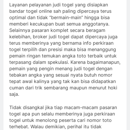
Layanan pelayanan judi togel yang disiapkan
bandar togel online sah paling dipercaya terus
optimal dan tidak “bermain-main” hingga bisa
memberi kecukupan buat semua anggotanya.
Selainnya pasaran komplet secara beragam
kelebihan, broker judi togel dapat dipercaya juga
terus memberinya yang bernama info perkiraan
togel terpilih dan presisi maka bisa menanggung
pemain ringan temukan angka toto terbaik untuk
terpasang dalam spekulasi. Karena bagaimanapun,
pemain yang pengin menang judi togel dengan
tebakan angka yang sesuai nyata butuh nomor
tepat awal kalinya yang tak kan bisa didapatkan
cuman dari trik sembarang maupun menurut hoki
saja.
Tidak disangkal jika tiap macam-macam pasaran
togel apa pun selalu memberinya juga perkiraan
togel untuk menolong peserta cari nomor toto
terhebat. Walau demikian, perihal itu tidak