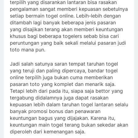
terpilih yang disarankan lantaran bisa rasakan
pengalaman sangat memberi kepuasan sebetulnya
setiap bermain togel online. Lebih-lebih dengan
ditambah lagi banyak beberapa jenis pasaran
yang disajikan terang akan memberi keuntungan
khusus bagi beberapa togelers sebab bisa cari
peruntungan yang baik sekali melalui pasaran judi
toto mana pun.
Jadi salah satunya saran tempat taruhan togel
yang teruji dan paling dipercaya, bandar togel
online terpilih juga bukan cuma memberikan
pasaran toto yang komplet dan menarik saja.
Tetapi lebih dari pada itu, siapa saja bettor yang
tergabung didalamnya juga dapat rasakan
kepuasan lebih dalam taruhan togel lantaran selalu
banyak promosi bonus dan penawaran
keuntungan bagus yang dijajakan. Karena itu,
keuntungan main togel terang bukan sekedar akan
diperoleh dari kemenangan saja.