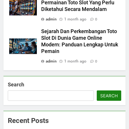
Permainan Toto Slot Yang Perlu
Diketahui Secara Mendalam
admin
1 month ago
0
Sejarah Dan Perkembangan Toto
Slot Di Dunia Game Online
Modern: Panduan Lengkap Untuk
Pemain
admin
1 month ago
0
Search
SEARCH
Recent Posts