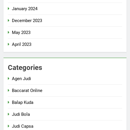
January 2024
December 2023
May 2023
April 2023
Categories
Agen Judi
Baccarat Online
Balap Kuda
Judi Bola
Judi Capsa