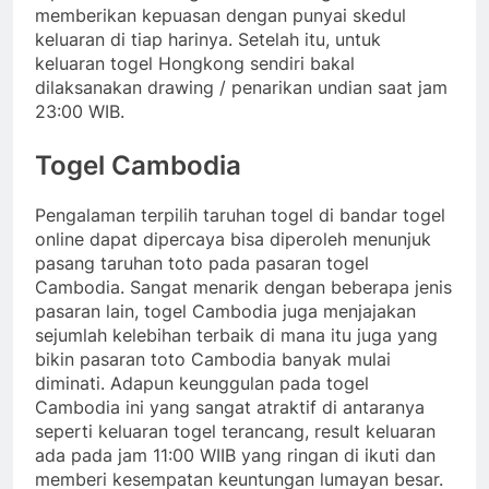
memberikan kepuasan dengan punyai skedul
keluaran di tiap harinya. Setelah itu, untuk
keluaran togel Hongkong sendiri bakal
dilaksanakan drawing / penarikan undian saat jam
23:00 WIB.
Togel Cambodia
Pengalaman terpilih taruhan togel di bandar togel
online dapat dipercaya bisa diperoleh menunjuk
pasang taruhan toto pada pasaran togel
Cambodia. Sangat menarik dengan beberapa jenis
pasaran lain, togel Cambodia juga menjajakan
sejumlah kelebihan terbaik di mana itu juga yang
bikin pasaran toto Cambodia banyak mulai
diminati. Adapun keunggulan pada togel
Cambodia ini yang sangat atraktif di antaranya
seperti keluaran togel terancang, result keluaran
ada pada jam 11:00 WIIB yang ringan di ikuti dan
memberi kesempatan keuntungan lumayan besar.