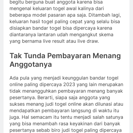
begitu berguna buat anggota karena bisa
mengenal keluaran togel awal kalinya dari
beberapa model pasaran apa saja. Ditambah lagi,
keluaran hasil togel paling cepat yang selalu bisa
disiapkan bandar togel bisa dipercaya karena
diantaranya lantaran udah mengangkut skema
yang bernama live result atau live draw.
Tak Tunda Pembayaran Menang
Anggotanya
Ada pula yang menjadi keunggulan bandar togel
online paling dipercaya 2023 yang lain merupakan
tidak menangguhkan pembayaran menang banyak
pesertanya. Berarti, siapa saja anggota yang
sukses menang judi togel online akan dilunasi atau
mendapatkan pembayaran langsung di waktu itu
juga. Hal semacam itu tentu menjadi salah satunya
yang bisa menambah rasa keyakinan dari banyak
pesertanya sebab biro judi togel paling dipercaya