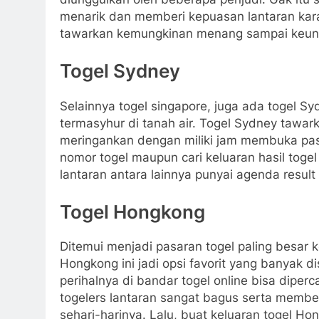
menarik dan memberi kepuasan lantaran kara
tawarkan kemungkinan menang sampai keunt
Togel Sydney
Selainnya togel singapore, juga ada togel S
termasyhur di tanah air. Togel Sydney tawar
meringankan dengan miliki jam membuka pasa
nomor togel maupun cari keluaran hasil tog
lantaran antara lainnya punyai agenda result 
Togel Hongkong
Ditemui menjadi pasaran togel paling besar
Hongkong ini jadi opsi favorit yang banyak di
perihalnya di bandar togel online bisa diper
togelers lantaran sangat bagus serta memb
sehari-harinya. Lalu, buat keluaran togel Ho