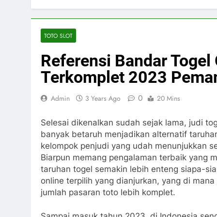
TOTO SLOT
Referensi Bandar Togel 
Terkomplet 2023 Pema
0
Admin
3 Years Ago
20 Mins
Selesai dikenalkan sudah sejak lama, judi to
banyak betaruh menjadikan alternatif taruha
kelompok penjudi yang udah menunjukkan sen
Biarpun memang pengalaman terbaik yang m
taruhan togel semakin lebih enteng siapa-si
online terpilih yang dianjurkan, yang di ma
jumlah pasaran toto lebih komplet.
Sampai masuk tahun 2023, di Indonesia sendi