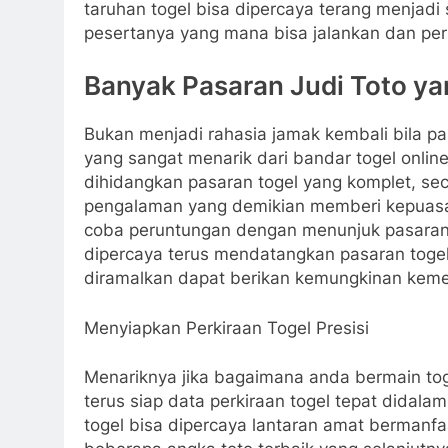
taruhan togel bisa dipercaya terang menjadi
pesertanya yang mana bisa jalankan dan perm
Banyak Pasaran Judi Toto ya
Bukan menjadi rahasia jamak kembali bila pa
yang sangat menarik dari bandar togel online
dihidangkan pasaran togel yang komplet, sec
pengalaman yang demikian memberi kepuasan
coba peruntungan dengan menunjuk pasaran ju
dipercaya terus mendatangkan pasaran togel
diramalkan dapat berikan kemungkinan keme
Menyiapkan Perkiraan Togel Presisi
Menariknya jika bagaimana anda bermain togel
terus siap data perkiraan togel tepat didala
togel bisa dipercaya lantaran amat bermanfaa