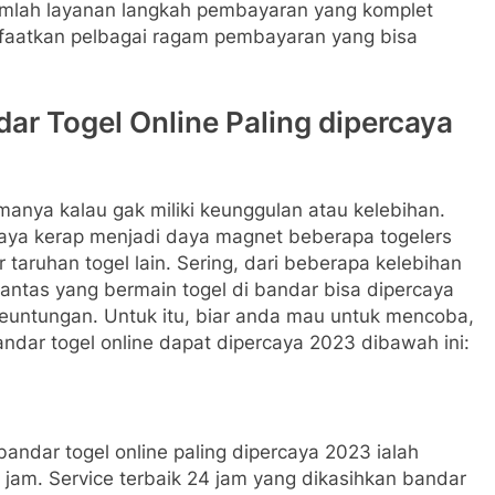
mlah layanan langkah pembayaran yang komplet
nfaatkan pelbagai ragam pembayaran yang bisa
ar Togel Online Paling dipercaya
manya kalau gak miliki keunggulan atau kelebihan.
ercaya kerap menjadi daya magnet beberapa togelers
taruhan togel lain. Sering, dari beberapa kelebihan
 lantas yang bermain togel di bandar bisa dipercaya
euntungan. Untuk itu, biar anda mau untuk mencoba,
ndar togel online dapat dipercaya 2023 dibawah ini:
andar togel online paling dipercaya 2023 ialah
4 jam. Service terbaik 24 jam yang dikasihkan bandar