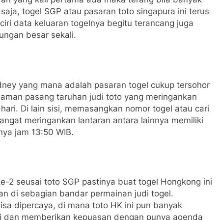
saja, togel SGP atau pasaran toto singapura ini terus
ri data keluaran togelnya begitu terancang juga
ngan besar sekali.
ydney yang mana adalah pasaran togel cukup tersohor
alaman pasang taruhan judi toto yang meringankan
ri. Di lain sisi, memasangkan nomor togel atau cari
sangat meringankan lantaran antara lainnya memiliki
snya jam 13:50 WIB.
ke-2 seusai toto SGP pastinya buat togel Hongkong ini
kan di sebagian bandar permainan judi togel.
bisa dipercaya, di mana toto HK ini pun banyak
kali dan memberikan kepuasan dengan punya agenda