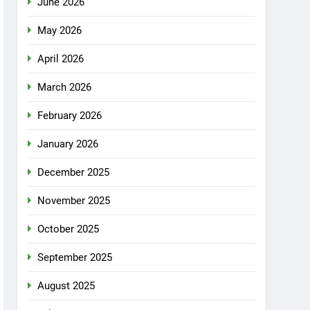
June 2026
May 2026
April 2026
March 2026
February 2026
January 2026
December 2025
November 2025
October 2025
September 2025
August 2025