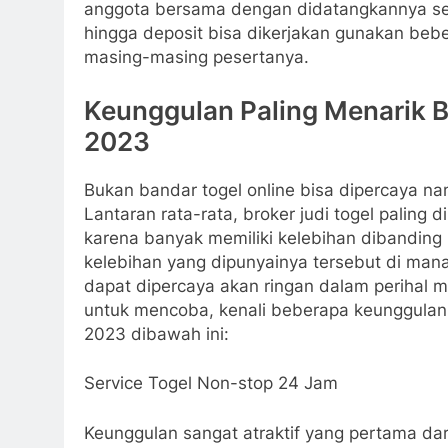
anggota bersama dengan didatangkannya se
hingga deposit bisa dikerjakan gunakan beb
masing-masing pesertanya.
Keunggulan Paling Menarik B
2023
Bukan bandar togel online bisa dipercaya na
Lantaran rata-rata, broker judi togel paling
karena banyak memiliki kelebihan dibanding b
kelebihan yang dipunyainya tersebut di mana 
dapat dipercaya akan ringan dalam perihal m
untuk mencoba, kenali beberapa keunggulan 
2023 dibawah ini:
Service Togel Non-stop 24 Jam
Keunggulan sangat atraktif yang pertama dari