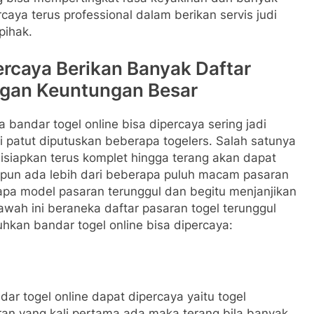
rcaya terus professional dalam berikan servis judi
pihak.
ercaya Berikan Banyak Daftar
ngan Keuntungan Besar
bandar togel online bisa dipercaya sering jadi
i patut diputuskan beberapa togelers. Salah satunya
disiapkan terus komplet hingga terang akan dapat
rpun ada lebih dari beberapa puluh macam pasaran
rapa model pasaran terunggul dan begitu menjanjikan
awah ini beraneka daftar pasaran togel terunggul
hkan bandar togel online bisa dipercaya:
ar togel online dapat dipercaya yaitu togel
ran yang kali pertama ada maka terang bila banyak