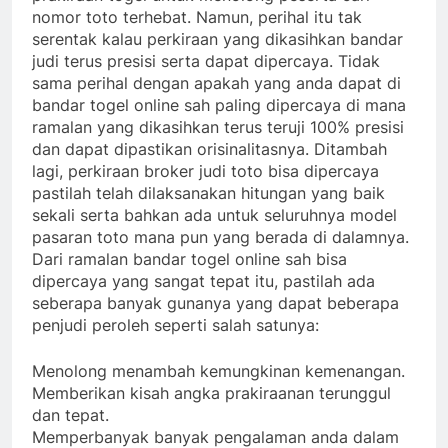
nomor toto terhebat. Namun, perihal itu tak
serentak kalau perkiraan yang dikasihkan bandar
judi terus presisi serta dapat dipercaya. Tidak
sama perihal dengan apakah yang anda dapat di
bandar togel online sah paling dipercaya di mana
ramalan yang dikasihkan terus teruji 100% presisi
dan dapat dipastikan orisinalitasnya. Ditambah
lagi, perkiraan broker judi toto bisa dipercaya
pastilah telah dilaksanakan hitungan yang baik
sekali serta bahkan ada untuk seluruhnya model
pasaran toto mana pun yang berada di dalamnya.
Dari ramalan bandar togel online sah bisa
dipercaya yang sangat tepat itu, pastilah ada
seberapa banyak gunanya yang dapat beberapa
penjudi peroleh seperti salah satunya:
Menolong menambah kemungkinan kemenangan.
Memberikan kisah angka prakiraanan terunggul
dan tepat.
Memperbanyak banyak pengalaman anda dalam