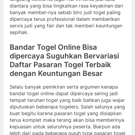
diantara yang bisa tingkatkan rasa keyakinan dari
banyak member-nya sebab biro judi togel paling
dipercaya terus professional dalam memberikan
servis judi yang fair dan tak memberi keuntungan
sepihak.
Bandar Togel Online Bisa
dipercaya Suguhkan Bervariasi
Daftar Pasaran Togel Terbaik
dengan Keuntungan Besar
Selalu banyak pemikiran serta argumen kenapa
bandar togel online dapat dipercaya sering jadi
tempat taruhan togel yang baik bahkan juga wajar
diputuskan beberapa togelers. Salah satunya yang
buat begitu karena pasaran togel yang disiapkan
terus komplet maka terang akan bisa memberinya
kepuasan untuk seluruhnya peserta. Biarpun ada
lebih dari pada beberapa puluh type pasaran togel