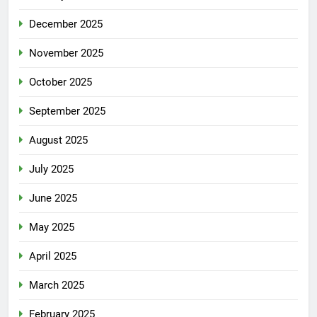
December 2025
November 2025
October 2025
September 2025
August 2025
July 2025
June 2025
May 2025
April 2025
March 2025
February 2025