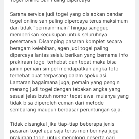
Sarana service judi togel yang disiapkan bandar
togel online sah paling dipercaya terus maksimum
dan tidak “bermain-main” hingga sanggup
memberikan kecukupan untuk seluruhnya
pesertanya. Disamping pasaran komplet secara
beragam kelebihan, agen judi togel paling
dipercaya lantas selalu berikan yang bernama info
prakiraan togel terhebat dan tepat maka bisa
jamin pemain simpel mendapatkan angka toto
terhebat buat terpasang dalam spekulasi.
Lantaran bagaimana juga, pemain yang pengin
menang judi togel dengan tebakan angka yang
sesuai jelas butuh nomor tepat awal mulanya yang
tidak bisa diperoleh cuman dari metode
sembarang maupun berdasar peruntungan saja.
Tidak disangkal jika tiap-tiap beberapa jenis
pasaran togel apa saja terus memberinya juga
prakiraan togel untuk menolong peserta cari