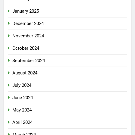
January 2025
December 2024
November 2024
October 2024
September 2024
August 2024
July 2024
June 2024
May 2024
April 2024
March 2024