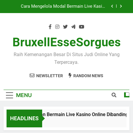
Skip
Daftar Game Live Kasino Online Paling
to
Menguntungkan dengan Jackpot Terbesar 2026:
Panduan Lengkap untuk Menang Besar
content
Mengapa Live Kasino Online Semakin Populer di
Indonesia Sepanjang Tahun 2026? Faktor-Faktor
Utama dan Dampaknya
Kelebihan Bermain Live Kasino Online
Dibandingkan Kasino Konvensional di 2026:
BruxellEsseSorgues
Analisis dan Manfaatnya
Cara Mengelola Modal Bermain Live Kasino
Online Agar Tetap Bertahan Lama di Tahun 2026
Raih Kemenangan Besar Di Situs Judi Online Yang
Daftar Game Live Kasino Online Paling
Terpercaya.
Menguntungkan dengan Jackpot Terbesar 2026:
Panduan Lengkap untuk Menang Besar
Mengapa Live Kasino Online Semakin Populer di
NEWSLETTER
RANDOM NEWS
Indonesia Sepanjang Tahun 2026? Faktor-Faktor
Utama dan Dampaknya
MENU
Kelebihan Bermain Live Kasino Online Dibandingkan Ka
HEADLINES
1 Day Ago