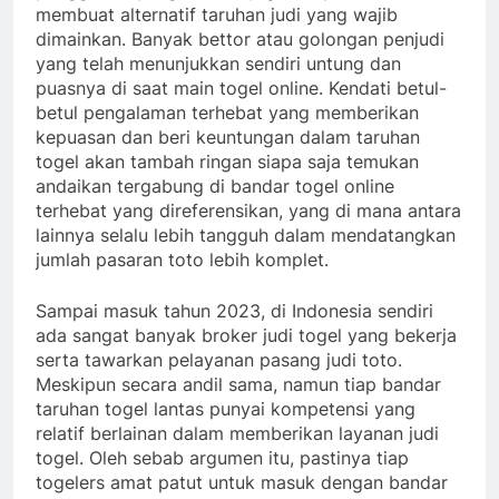
membuat alternatif taruhan judi yang wajib
dimainkan. Banyak bettor atau golongan penjudi
yang telah menunjukkan sendiri untung dan
puasnya di saat main togel online. Kendati betul-
betul pengalaman terhebat yang memberikan
kepuasan dan beri keuntungan dalam taruhan
togel akan tambah ringan siapa saja temukan
andaikan tergabung di bandar togel online
terhebat yang direferensikan, yang di mana antara
lainnya selalu lebih tangguh dalam mendatangkan
jumlah pasaran toto lebih komplet.
Sampai masuk tahun 2023, di Indonesia sendiri
ada sangat banyak broker judi togel yang bekerja
serta tawarkan pelayanan pasang judi toto.
Meskipun secara andil sama, namun tiap bandar
taruhan togel lantas punyai kompetensi yang
relatif berlainan dalam memberikan layanan judi
togel. Oleh sebab argumen itu, pastinya tiap
togelers amat patut untuk masuk dengan bandar