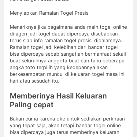
Menyiapkan Ramalan Togel Presisi
Menariknya jika bagaimana anda main togel online
di agen judi togel dapat dipercaya disebabkan
terus siap info ramalan togel presisi didalamnya.
Ramalan togel jadi kelebihan dari bandar togel
bisa dipercaya sebab sangatlah bermanfaat sekali
buat seluruhnya anggota buat cari tahu beberapa
angka toto terpilih yang kedepannya akan
berkesempatan muncul di keluaran togel masa ini
hari atau sesudah itu.
Memberinya Hasil Keluaran
Paling cepat
Bukan cuma karena oke untuk sediakan perkiraan
yang tepat saja, akan tetapi bandar togel online
bisa dipercaya juga terus memberinya keluaran