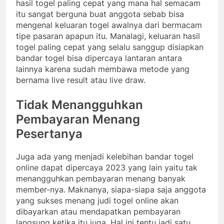
hasil togel paling cepat yang mana hal semacam
itu sangat berguna buat anggota sebab bisa
mengenal keluaran togel awalnya dari bermacam
tipe pasaran apapun itu. Manalagi, keluaran hasil
togel paling cepat yang selalu sanggup disiapkan
bandar togel bisa dipercaya lantaran antara
lainnya karena sudah membawa metode yang
bernama live result atau live draw.
Tidak Menangguhkan
Pembayaran Menang
Pesertanya
Juga ada yang menjadi kelebihan bandar togel
online dapat dipercaya 2023 yang lain yaitu tak
menangguhkan pembayaran menang banyak
member-nya. Maknanya, siapa-siapa saja anggota
yang sukses menang judi togel online akan
dibayarkan atau mendapatkan pembayaran
langsung ketika itu juga. Hal ini tentu jadi satu