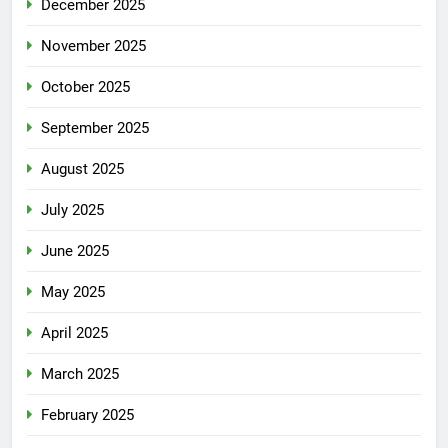
December 2025
November 2025
October 2025
September 2025
August 2025
July 2025
June 2025
May 2025
April 2025
March 2025
February 2025