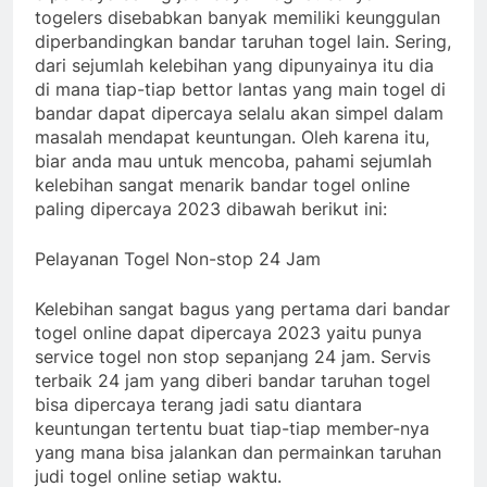
togelers disebabkan banyak memiliki keunggulan
diperbandingkan bandar taruhan togel lain. Sering,
dari sejumlah kelebihan yang dipunyainya itu dia
di mana tiap-tiap bettor lantas yang main togel di
bandar dapat dipercaya selalu akan simpel dalam
masalah mendapat keuntungan. Oleh karena itu,
biar anda mau untuk mencoba, pahami sejumlah
kelebihan sangat menarik bandar togel online
paling dipercaya 2023 dibawah berikut ini:
Pelayanan Togel Non-stop 24 Jam
Kelebihan sangat bagus yang pertama dari bandar
togel online dapat dipercaya 2023 yaitu punya
service togel non stop sepanjang 24 jam. Servis
terbaik 24 jam yang diberi bandar taruhan togel
bisa dipercaya terang jadi satu diantara
keuntungan tertentu buat tiap-tiap member-nya
yang mana bisa jalankan dan permainkan taruhan
judi togel online setiap waktu.