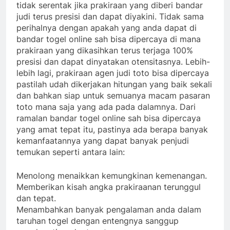
tidak serentak jika prakiraan yang diberi bandar
judi terus presisi dan dapat diyakini. Tidak sama
perihalnya dengan apakah yang anda dapat di
bandar togel online sah bisa dipercaya di mana
prakiraan yang dikasihkan terus terjaga 100%
presisi dan dapat dinyatakan otensitasnya. Lebih-
lebih lagi, prakiraan agen judi toto bisa dipercaya
pastilah udah dikerjakan hitungan yang baik sekali
dan bahkan siap untuk semuanya macam pasaran
toto mana saja yang ada pada dalamnya. Dari
ramalan bandar togel online sah bisa dipercaya
yang amat tepat itu, pastinya ada berapa banyak
kemanfaatannya yang dapat banyak penjudi
temukan seperti antara lain:
Menolong menaikkan kemungkinan kemenangan.
Memberikan kisah angka prakiraanan terunggul
dan tepat.
Menambahkan banyak pengalaman anda dalam
taruhan togel dengan entengnya sanggup