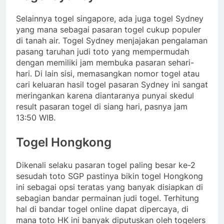
Selainnya togel singapore, ada juga togel Sydney
yang mana sebagai pasaran togel cukup populer
di tanah air. Togel Sydney menjajakan pengalaman
pasang taruhan judi toto yang mempermudah
dengan memiliki jam membuka pasaran sehari-
hari. Di lain sisi, memasangkan nomor togel atau
cari keluaran hasil togel pasaran Sydney ini sangat
meringankan karena diantaranya punyai skedul
result pasaran togel di siang hari, pasnya jam
13:50 WIB.
Togel Hongkong
Dikenali selaku pasaran togel paling besar ke-2
sesudah toto SGP pastinya bikin togel Hongkong
ini sebagai opsi teratas yang banyak disiapkan di
sebagian bandar permainan judi togel. Terhitung
hal di bandar togel online dapat dipercaya, di
mana toto HK ini banyak diputuskan oleh togelers