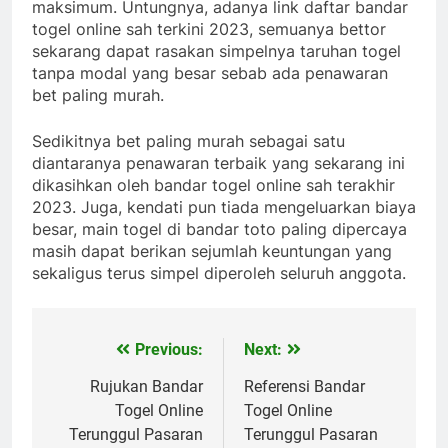
maksimum. Untungnya, adanya link daftar bandar
togel online sah terkini 2023, semuanya bettor
sekarang dapat rasakan simpelnya taruhan togel
tanpa modal yang besar sebab ada penawaran
bet paling murah.
Sedikitnya bet paling murah sebagai satu
diantaranya penawaran terbaik yang sekarang ini
dikasihkan oleh bandar togel online sah terakhir
2023. Juga, kendati pun tiada mengeluarkan biaya
besar, main togel di bandar toto paling dipercaya
masih dapat berikan sejumlah keuntungan yang
sekaligus terus simpel diperoleh seluruh anggota.
Previous:
Next:
Post
navigation
Rujukan Bandar
Referensi Bandar
Togel Online
Togel Online
Terunggul Pasaran
Terunggul Pasaran