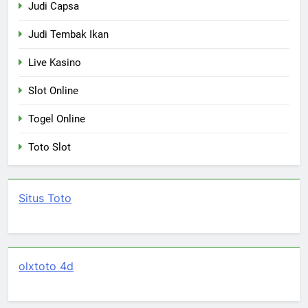
Judi Capsa
Judi Tembak Ikan
Live Kasino
Slot Online
Togel Online
Toto Slot
Situs Toto
olxtoto 4d