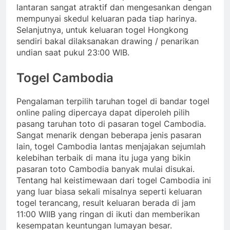
lantaran sangat atraktif dan mengesankan dengan
mempunyai skedul keluaran pada tiap harinya.
Selanjutnya, untuk keluaran togel Hongkong
sendiri bakal dilaksanakan drawing / penarikan
undian saat pukul 23:00 WIB.
Togel Cambodia
Pengalaman terpilih taruhan togel di bandar togel
online paling dipercaya dapat diperoleh pilih
pasang taruhan toto di pasaran togel Cambodia.
Sangat menarik dengan beberapa jenis pasaran
lain, togel Cambodia lantas menjajakan sejumlah
kelebihan terbaik di mana itu juga yang bikin
pasaran toto Cambodia banyak mulai disukai.
Tentang hal keistimewaan dari togel Cambodia ini
yang luar biasa sekali misalnya seperti keluaran
togel terancang, result keluaran berada di jam
11:00 WIIB yang ringan di ikuti dan memberikan
kesempatan keuntungan lumayan besar.