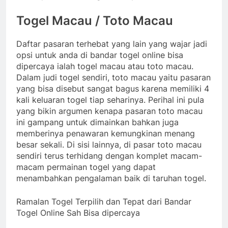
Togel Macau / Toto Macau
Daftar pasaran terhebat yang lain yang wajar jadi
opsi untuk anda di bandar togel online bisa
dipercaya ialah togel macau atau toto macau.
Dalam judi togel sendiri, toto macau yaitu pasaran
yang bisa disebut sangat bagus karena memiliki 4
kali keluaran togel tiap seharinya. Perihal ini pula
yang bikin argumen kenapa pasaran toto macau
ini gampang untuk dimainkan bahkan juga
memberinya penawaran kemungkinan menang
besar sekali. Di sisi lainnya, di pasar toto macau
sendiri terus terhidang dengan komplet macam-
macam permainan togel yang dapat
menambahkan pengalaman baik di taruhan togel.
Ramalan Togel Terpilih dan Tepat dari Bandar
Togel Online Sah Bisa dipercaya