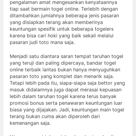
pengalaman amat mengesankan kenyataannya
tiap saat bermain togel online. Terlebih dengan
ditambahkan jumlahnya beberapa jenis pasaran
yang disiapkan terang akan memberinya
keuntungan spesifik untuk beberapa togelers
karena bisa cari hoki yang baik sekali melalui
pasaran judi toto mana saja.
Menjadi satu diantara saran tempat taruhan togel
yang teruji dan paling dipercaya, bandar togel
online terbaik lantas bukan hanya menyuguhkan
pasaran toto yang komplet dan menarik saja.
Tetapi lebih pada itu, siapa-siapa saja bettor yang
masuk didalamnya juga dapat merasai kepuasan
lebih dalam taruhan togel karena terus banyak
promosi bonus serta penawaran keuntungan luar
biasa yang dijajakan. Jadi, keuntungan main togel
terang bukan cuma akan diperoleh dari
kemenangan saja.