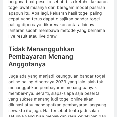
berguna buat peserta sebab bisa ketahui keluaran
togel awal mulanya dari beragam model pasaran
apapun itu. Apa lagi, keluaran hasil togel paling
cepat yang terus dapat disajikan bandar togel
paling dipercaya dikarenakan antara lainnya
lantaran sudah membawa metode yang bernama
live result atau live draw.
Tidak Menangguhkan
Pembayaran Menang
Anggotanya
Juga ada yang menjadi keunggulan bandar togel
online paling dipercaya 2023 yang lain ialah tak
menangguhkan pembayaran menang banyak
member-nya. Berarti, siapa-siapa saja peserta
yang sukses menang judi togel online akan
dilunasi atau mendapatkan pembayaran langsung
sewaktu itu juga. Hal tersebut tentu jadi salah
satunya yang bisa menaikkan rasa keyakinan dari