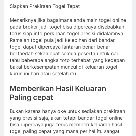
Siapkan Prakiraan Togel Tepat
Menariknya jika bagaimana anda main togel online
pada broker judi togel bisa dipercaya disebabkan
terus siap info perkiraan togel presisi didalamnya.
Ramalan togel pula jadi kelebihan dari bandar
togel dapat dipercaya lantaran benar-benar
berfaedah sekali buat semua peserta untuk cari
tahu beberapa angka toto terhebat yang kedepan
bakal berkesempatan muncul di keluaran togel
kurun ini hari atau setelah itu.
Memberikan Hasil Keluaran
Paling cepat
Bukan karena hanya oke untuk sediakan prakiraan
yang presisi saja, akan tetapi bandar togel online
bisa dipercaya juga terus memberi keluaran hasil
togel paling cepat yang mana perihal itu sangat