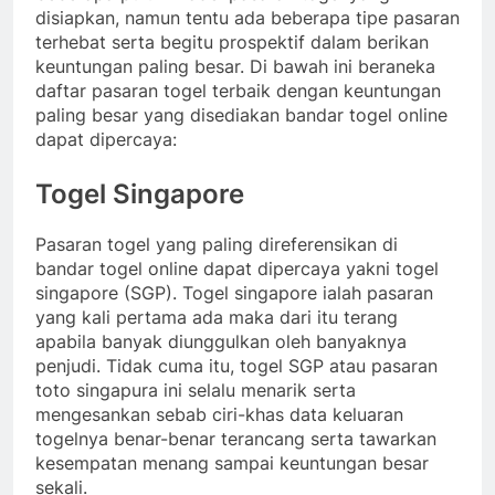
disiapkan, namun tentu ada beberapa tipe pasaran
terhebat serta begitu prospektif dalam berikan
keuntungan paling besar. Di bawah ini beraneka
daftar pasaran togel terbaik dengan keuntungan
paling besar yang disediakan bandar togel online
dapat dipercaya:
Togel Singapore
Pasaran togel yang paling direferensikan di
bandar togel online dapat dipercaya yakni togel
singapore (SGP). Togel singapore ialah pasaran
yang kali pertama ada maka dari itu terang
apabila banyak diunggulkan oleh banyaknya
penjudi. Tidak cuma itu, togel SGP atau pasaran
toto singapura ini selalu menarik serta
mengesankan sebab ciri-khas data keluaran
togelnya benar-benar terancang serta tawarkan
kesempatan menang sampai keuntungan besar
sekali.