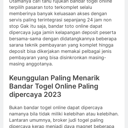
Utamanya cari tahu rujukan bandar togel online
terpilih pasaran toto terkomplet selalu
memberinya banyak keluasaan akses dengan
servis paling terintegrasi sepanjang 24 jam non
stop Gak itu saja, bandar toto online dapat
dipercaya juga jamin kelapangan deposit peserta
bersama-sama dengan didatangkannya beberapa
sarana teknik pembayaran yang komplet hingga
deposit bisa dikerjakan memakai pelbagai jenis
pembayaran yang bisa disinkronkan masing-
masing anggotanya.
Keunggulan Paling Menarik
Bandar Togel Online Paling
dipercaya 2023
Bukan bandar togel online dapat dipercaya
namanya bila tidak miliki kelebihan atau kelebihan.
Lantaran umumnya, broker judi togel paling
dipercaya kerap menjadi daya magnet beberapa