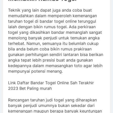
Teknik yang lain dapat juga anda coba buat
memudahkan dalam memperoleh kemenangan
taruhan togel di bandar togel online terunggul
ialah dengan bikin rumus togel. Ada perkiraan
togel yang dikasihkan bandar memanglah sangat
menolong banyak penjudi untuk temukan angka
terhebat. Namun, semuanya itu belumlah cukup
bila anda belum coba bikin rumus prakiraan
gunakan perhitungan sendiri lantaran bisa berikan
angka tepat lebih presisi buat anda gunakan
kedepannya dalam memasangkan toto agar lebih
mempunyai potensi menang.
Link Daftar Bandar Togel Online Sah Terakhir
2023 Bet Paling murah
Rancangan taruhan judi togel yang diharapkan
banyak penjudi umumnya bukan sekedar dari
kemenangan maupun berapa banyak keuntungan