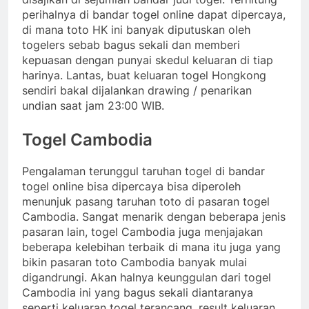
perihalnya di bandar togel online dapat dipercaya,
di mana toto HK ini banyak diputuskan oleh
togelers sebab bagus sekali dan memberi
kepuasan dengan punyai skedul keluaran di tiap
harinya. Lantas, buat keluaran togel Hongkong
sendiri bakal dijalankan drawing / penarikan
undian saat jam 23:00 WIB.
Togel Cambodia
Pengalaman terunggul taruhan togel di bandar
togel online bisa dipercaya bisa diperoleh
menunjuk pasang taruhan toto di pasaran togel
Cambodia. Sangat menarik dengan beberapa jenis
pasaran lain, togel Cambodia juga menjajakan
beberapa kelebihan terbaik di mana itu juga yang
bikin pasaran toto Cambodia banyak mulai
digandrungi. Akan halnya keunggulan dari togel
Cambodia ini yang bagus sekali diantaranya
seperti keluaran togel terancang, result keluaran