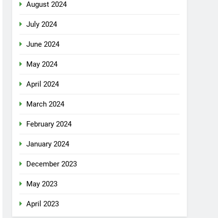
August 2024
July 2024
June 2024
May 2024
April 2024
March 2024
February 2024
January 2024
December 2023
May 2023
April 2023