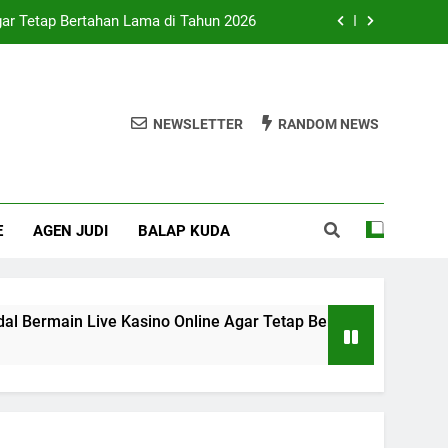
ar Tetap Bertahan Lama di Tahun 2026
ckpot Terbesar 2026: Panduan Lengkap
untuk Menang Besar
 Tahun 2026? Faktor-Faktor Utama dan
NEWSLETTER
RANDOM NEWS
Dampaknya
onal di 2026: Analisis dan Manfaatnya
ar Tetap Bertahan Lama di Tahun 2026
E
AGEN JUDI
BALAP KUDA
ckpot Terbesar 2026: Panduan Lengkap
untuk Menang Besar
 Tahun 2026? Faktor-Faktor Utama dan
Dampaknya
e Kasino Online Agar Tetap Bertahan Lama di Tahun 2026