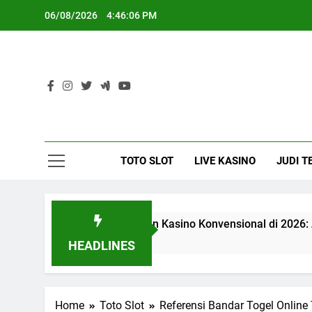
Skip
06/08/2026
4:46:07 PM
to
content
Me
K
TOTO SLOT
LIVE KASINO
JUDI T
Me
ne Dibandingkan Kasino Konvensional di 2026: Analisis dan M
HEADLINES
Home
Toto Slot
Referensi Bandar Togel Online