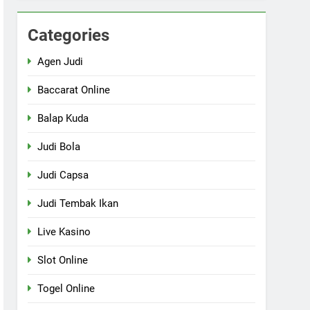
Categories
Agen Judi
Baccarat Online
Balap Kuda
Judi Bola
Judi Capsa
Judi Tembak Ikan
Live Kasino
Slot Online
Togel Online