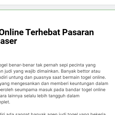
 Online Terhebat Pasaran
aser
ogel benar-benar tak pernah sepi pecinta yang
 judi yang wajib dimainkan. Banyak bettor atau
iri untung dan puasnya saat bermain togel online.
l yang mengesankan dan memberi keuntungan dalam
a peroleh seumpama masuk pada bandar togel online
ara lainnya selalu lebih tangguh dalam
plet.
ri ada sangat banyak agen judi togel yang bekerja