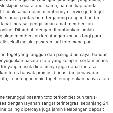
 Meskipun secara andil sama, namun tiap bandar
atif tidak sama dalam memberinya service judi togel.
gelers amat pantas buat tergabung dengan bandar
ab dapat merasai pengalaman amat memberikan
 online. Ditambah dengan ditambahkan jumlah
ang akan memberikan keuntungan khusus bagi para
aik sekali melalui pasaran judi toto mana pun.
han togel yang tangguh dan paling dipercaya, bandar
menyuguhkan pasaran toto yang komplet serta menarik
 bettor yang masuk didalamnya juga dapat merasai
nakan terus banyak promosi bonus dan penawaran
a itu, keuntungan main togel terang bukan hanya akan
ne terunggul pasaran toto terkomplet pun terus-
s dengan layanan sangat terintegrasi sepanjang 24
ine paling dipercaya juga jamin kelapangan deposit