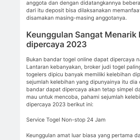
anggota dan dengan didatangkannya bebera
dari itu deposit bisa dilaksanakan memanf
disamakan masing-masing anggotanya.
Keunggulan Sangat Menarik B
dipercaya 2023
Bukan bandar togel online dapat dipercaya n
Lantaran kebanyakan, broker judi togel pali
togelers dipicu banyak memiliki kelebihan di
sejumlah kelebihan yang dipunyainya itu dia 
bandar dapat dipercaya akan tetap simpel da
mau untuk mencoba, pahami sejumlah kelebih
dipercaya 2023 berikut ini:
Service Togel Non-stop 24 Jam
Keunggulan amat luar biasa yang pertama dar