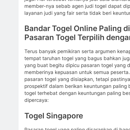
member-nya sebab agen judi togel dapat dip
layanan judi yang fair serta tidak beri keunt
Bandar Togel Online Paling 
Pasaran Togel Terpilih deng
Terus banyak pemikiran serta argumen kenapa
tempat taruhan togel yang bagus bahkan jug
yang buat begitu dipicu pasaran togel yang 
memberinya kepuasan untuk semua peserta. 
pasaran togel yang disiapkan, tetapi pastin
prospektif dalam berikan keuntungan paling b
togel terhebat dengan keuntungan paling bes
dipercaya:
Togel Singapore
Pasaran togel yang paling disarankan di band