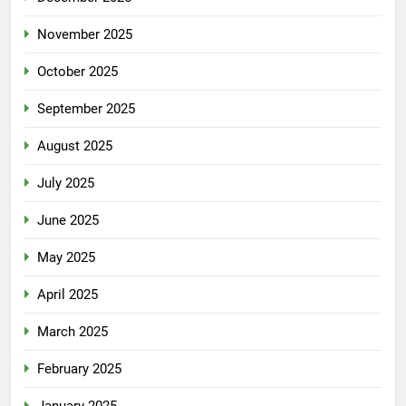
November 2025
October 2025
September 2025
August 2025
July 2025
June 2025
May 2025
April 2025
March 2025
February 2025
January 2025