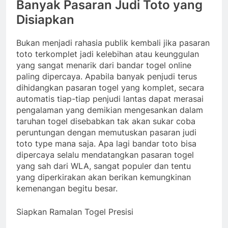
Banyak Pasaran Judi Toto yang
Disiapkan
Bukan menjadi rahasia publik kembali jika pasaran
toto terkomplet jadi kelebihan atau keunggulan
yang sangat menarik dari bandar togel online
paling dipercaya. Apabila banyak penjudi terus
dihidangkan pasaran togel yang komplet, secara
automatis tiap-tiap penjudi lantas dapat merasai
pengalaman yang demikian mengesankan dalam
taruhan togel disebabkan tak akan sukar coba
peruntungan dengan memutuskan pasaran judi
toto type mana saja. Apa lagi bandar toto bisa
dipercaya selalu mendatangkan pasaran togel
yang sah dari WLA, sangat populer dan tentu
yang diperkirakan akan berikan kemungkinan
kemenangan begitu besar.
Siapkan Ramalan Togel Presisi