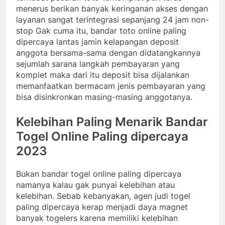
menerus berikan banyak keringanan akses dengan
layanan sangat terintegrasi sepanjang 24 jam non-
stop Gak cuma itu, bandar toto online paling
dipercaya lantas jamin kelapangan deposit
anggota bersama-sama dengan didatangkannya
sejumlah sarana langkah pembayaran yang
komplet maka dari itu deposit bisa dijalankan
memanfaatkan bermacam jenis pembayaran yang
bisa disinkronkan masing-masing anggotanya.
Kelebihan Paling Menarik Bandar
Togel Online Paling dipercaya
2023
Bukan bandar togel online paling dipercaya
namanya kalau gak punyai kelebihan atau
kelebihan. Sebab kebanyakan, agen judi togel
paling dipercaya kerap menjadi daya magnet
banyak togelers karena memiliki kelebihan