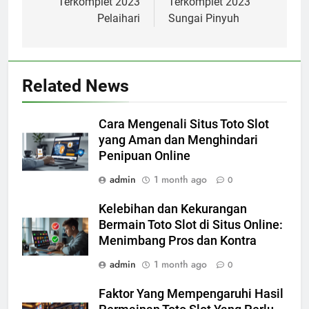
Terkomplet 2023
Terkomplet 2023
Pelaihari
Sungai Pinyuh
Related News
Cara Mengenali Situs Toto Slot
yang Aman dan Menghindari
Penipuan Online
admin
1 month ago
0
Kelebihan dan Kekurangan
Bermain Toto Slot di Situs Online:
Menimbang Pros dan Kontra
admin
1 month ago
0
Faktor Yang Mempengaruhi Hasil