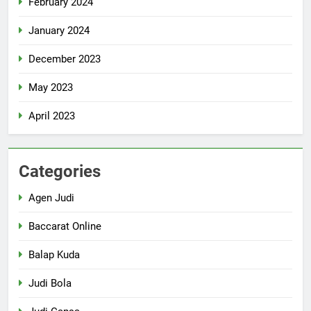
February 2024
January 2024
December 2023
May 2023
April 2023
Categories
Agen Judi
Baccarat Online
Balap Kuda
Judi Bola