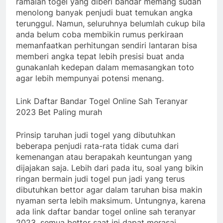
ramalan togel yang diberi bandar memang sudah
menolong banyak penjudi buat temukan angka
terunggul. Namun, seluruhnya belumlah cukup bila
anda belum coba membikin rumus perkiraan
memanfaatkan perhitungan sendiri lantaran bisa
memberi angka tepat lebih presisi buat anda
gunakanlah kedepan dalam memasangkan toto
agar lebih mempunyai potensi menang.
Link Daftar Bandar Togel Online Sah Teranyar
2023 Bet Paling murah
Prinsip taruhan judi togel yang dibutuhkan
beberapa penjudi rata-rata tidak cuma dari
kemenangan atau berapakah keuntungan yang
dijajakan saja. Lebih dari pada itu, soal yang bikin
ringan bermain judi togel pun jadi yang terus
dibutuhkan bettor agar dalam taruhan bisa makin
nyaman serta lebih maksimum. Untungnya, karena
ada link daftar bandar togel online sah teranyar
2023, semua bettor saat ini dapat merasai