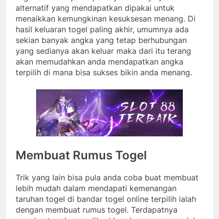
alternatif yang mendapatkan dipakai untuk
menaikkan kemungkinan kesuksesan menang. Di
hasil keluaran togel paling akhir, umumnya ada
sekian banyak angka yang tetap berhubungan
yang sedianya akan keluar maka dari itu terang
akan memudahkan anda mendapatkan angka
terpilih di mana bisa sukses bikin anda menang.
Membuat Rumus Togel
Trik yang lain bisa pula anda coba buat membuat
lebih mudah dalam mendapati kemenangan
taruhan togel di bandar togel online terpilih ialah
dengan membuat rumus togel. Terdapatnya