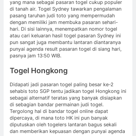
yang mana sebagai pasaran togel cukup populer
di tanah air. Togel Sydney tawarkan pengalaman
pasang taruhan judi toto yang mempermudah
dengan memiliki jam membuka pasaran sehari-
hari. Di sisi lainnya, menempatkan nomor togel
atau cari keluaran hasil togel pasaran Sydney ini
pun sangat juga membantu lantaran diantaranya
punyai agenda result pasaran togel di siang hari,
pasnya jam 13:50 WIB.
Togel Hongkong
Didapati jadi pasaran togel paling besar ke-2
sehabis toto SGP tentu jadikan togel Hongkong ini
sebagai alternatif teratas yang banyak disiapkan
di sebagian bandar permainan judi togel.
Tergolong hal di bandar togel online dapat
dipercaya, di mana toto HK ini pun banyak
diputuskan oleh togelers lantaran bagus sekali
dan memberikan kepuasan dengan punyai agenda