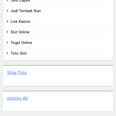
Judi Capsa
Judi Tembak Ikan
Live Kasino
Slot Online
Togel Online
Toto Slot
Situs Toto
olxtoto 4d