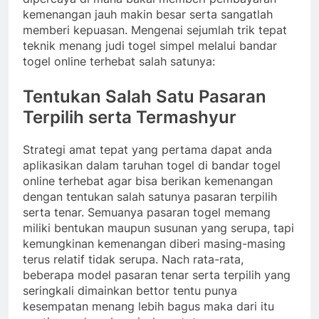
kemenangan jauh makin besar serta sangatlah
memberi kepuasan. Mengenai sejumlah trik tepat
teknik menang judi togel simpel melalui bandar
togel online terhebat salah satunya:
Tentukan Salah Satu Pasaran
Terpilih serta Termashyur
Strategi amat tepat yang pertama dapat anda
aplikasikan dalam taruhan togel di bandar togel
online terhebat agar bisa berikan kemenangan
dengan tentukan salah satunya pasaran terpilih
serta tenar. Semuanya pasaran togel memang
miliki bentukan maupun susunan yang serupa, tapi
kemungkinan kemenangan diberi masing-masing
terus relatif tidak serupa. Nach rata-rata,
beberapa model pasaran tenar serta terpilih yang
seringkali dimainkan bettor tentu punya
kesempatan menang lebih bagus maka dari itu