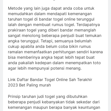
Metode yang lain juga dapat anda coba untuk
memudahkan dalam mendapati kemenangan
taruhan togel di bandar togel online terunggul
ialah dengan membuat rumus togel. Terdapatnya
prakiraan togel yang diberi bandar memanglah
sangat menolong beberapa penjudi buat temukan
angka terunggul. Tetapi, semuanya belumlah
cukup apabila anda belum coba bikin rumus
ramalan memanfaatkan perhitungan sendiri karena
bisa memberinya angka tepat lebih tepat buat
anda pakailah kedepan dalam menempatkan toto
agar lebih mempunyai potensi menang.
Link Daftar Bandar Togel Online Sah Terakhir
2023 Bet Paling murah
Prinsip taruhan judi togel yang dibutuhkan
beberapa penjudi kebanyakan tidak sekedar dari
kemenangan maupun berapa banyak keuntungan