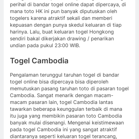
perihal di bandar togel online dapat dipercaya, di
mana toto HK ini pun banyak diputuskan oleh
togelers karena atraktif sekali dan memberi
kepuasan dengan punya skedul keluaran di tiap
harinya. Lalu, buat keluaran togel Hongkong
sendiri bakal dikerjakan drawing / penarikan
undian pada pukul 23:00 WIB.
Togel Cambodia
Pengalaman terunggul taruhan togel di bandar
togel online bisa dipercaya bisa diperoleh
memutuskan pasang taruhan toto di pasaran togel
Cambodia. Sangat menarik dengan macam-
macam pasaran lain, togel Cambodia lantas
tawarkan beberapa keunggulan terbaik di mana
itu juga yang membikin pasaran toto Cambodia
banyak mulai disenangi. Mengenai keistimewaan
pada togel Cambodia ini yang sangat atraktif
diantaranya seperti keluaran togel terancang,