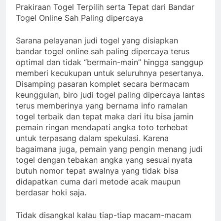
Prakiraan Togel Terpilih serta Tepat dari Bandar
Togel Online Sah Paling dipercaya
Sarana pelayanan judi togel yang disiapkan
bandar togel online sah paling dipercaya terus
optimal dan tidak “bermain-main” hingga sanggup
memberi kecukupan untuk seluruhnya pesertanya.
Disamping pasaran komplet secara bermacam
keunggulan, biro judi togel paling dipercaya lantas
terus memberinya yang bernama info ramalan
togel terbaik dan tepat maka dari itu bisa jamin
pemain ringan mendapati angka toto terhebat
untuk terpasang dalam spekulasi. Karena
bagaimana juga, pemain yang pengin menang judi
togel dengan tebakan angka yang sesuai nyata
butuh nomor tepat awalnya yang tidak bisa
didapatkan cuma dari metode acak maupun
berdasar hoki saja.
Tidak disangkal kalau tiap-tiap macam-macam