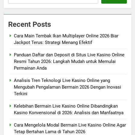
Recent Posts
Cara Main Tembak Ikan Multiplayer Online 2026 Biar
Jackpot Terus: Strategi Menang Efektif
Panduan Daftar dan Deposit di Situs Live Kasino Online
Resmi Tahun 2026: Langkah Mudah untuk Memulai
Permainan Anda
Analisis Tren Teknologi Live Kasino Online yang
Mengubah Pengalaman Bermain 2026 Dengan Inovasi
Terkini
Kelebihan Bermain Live Kasino Online Dibandingkan
Kasino Konvensional di 2026: Analisis dan Manfaatnya
Cara Mengelola Modal Bermain Live Kasino Online Agar
Tetap Bertahan Lama di Tahun 2026