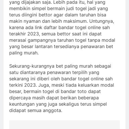
yang dijajakan saja. Lebih pada itu, hal yang
membikin simpel bermain judi togel jadi yang
terus diingini bettor agar dalam taruhan bisa
makin nyaman dan lebih maksimum. Untungnya,
karena ada link daftar bandar togel online sah
terakhir 2023, semua bettor saat ini dapat
merasai gampangnya taruhan togel tanpa modal
yang besar lantaran tersedianya penawaran bet
paling murah.
Sekurang-kurangnya bet paling murah sebagai
satu diantaranya penawaran terpilih yang
sekarang ini diberi oleh bandar togel online sah
terkini 2023. Juga, meski tiada keluarkan modal
besar, bermain togel di bandar toto dapat
dipercaya masih dapat berikan beberapa
keuntungan yang juga sekaligus terus simpel
didapat semua anggota.