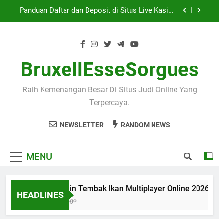
Skip
Memulai Permainan Anda
Analisis Tren Teknologi Live Kasino Online yang
to
Mengubah Pengalaman Bermain 2026 Dengan
Inovasi Terkini
content
Kelebihan Bermain Live Kasino Online
Dibandingkan Kasino Konvensional di 2026:
Analisis dan Manfaatnya
Cara Main Tembak Ikan Multiplayer Online 2026
Biar Jackpot Terus: Strategi Menang Efektif
BruxellEsseSorgues
Panduan Daftar dan Deposit di Situs Live Kasino
Online Resmi Tahun 2026: Langkah Mudah untuk
Raih Kemenangan Besar Di Situs Judi Online Yang
Memulai Permainan Anda
Analisis Tren Teknologi Live Kasino Online yang
Terpercaya.
Mengubah Pengalaman Bermain 2026 Dengan
Inovasi Terkini
Kelebihan Bermain Live Kasino Online
NEWSLETTER
RANDOM NEWS
Dibandingkan Kasino Konvensional di 2026:
Analisis dan Manfaatnya
MENU
Cara Main Tembak Ikan Multiplayer Online 2026 Biar Ja
HEADLINES
16 Hours Ago