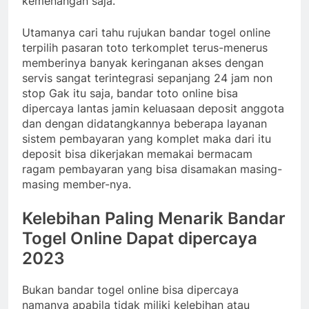
kemenangan saja.
Utamanya cari tahu rujukan bandar togel online
terpilih pasaran toto terkomplet terus-menerus
memberinya banyak keringanan akses dengan
servis sangat terintegrasi sepanjang 24 jam non
stop Gak itu saja, bandar toto online bisa
dipercaya lantas jamin keluasaan deposit anggota
dan dengan didatangkannya beberapa layanan
sistem pembayaran yang komplet maka dari itu
deposit bisa dikerjakan memakai bermacam
ragam pembayaran yang bisa disamakan masing-
masing member-nya.
Kelebihan Paling Menarik Bandar
Togel Online Dapat dipercaya
2023
Bukan bandar togel online bisa dipercaya
namanya apabila tidak miliki kelebihan atau