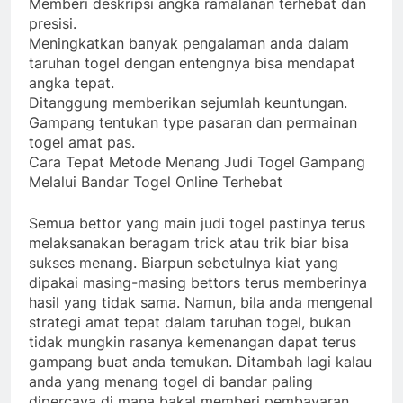
Memberi deskripsi angka ramalanan terhebat dan
presisi.
Meningkatkan banyak pengalaman anda dalam
taruhan togel dengan entengnya bisa mendapat
angka tepat.
Ditanggung memberikan sejumlah keuntungan.
Gampang tentukan type pasaran dan permainan
togel amat pas.
Cara Tepat Metode Menang Judi Togel Gampang
Melalui Bandar Togel Online Terhebat
Semua bettor yang main judi togel pastinya terus
melaksanakan beragam trick atau trik biar bisa
sukses menang. Biarpun sebetulnya kiat yang
dipakai masing-masing bettors terus memberinya
hasil yang tidak sama. Namun, bila anda mengenal
strategi amat tepat dalam taruhan togel, bukan
tidak mungkin rasanya kemenangan dapat terus
gampang buat anda temukan. Ditambah lagi kalau
anda yang menang togel di bandar paling
dipercaya di mana bakal memberi pembayaran