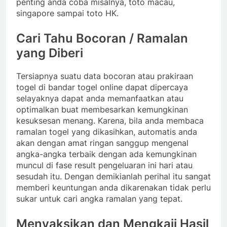
penting anda coba misalnya, toto macau,
singapore sampai toto HK.
Cari Tahu Bocoran / Ramalan
yang Diberi
Tersiapnya suatu data bocoran atau prakiraan
togel di bandar togel online dapat dipercaya
selayaknya dapat anda memanfaatkan atau
optimalkan buat membesarkan kemungkinan
kesuksesan menang. Karena, bila anda membaca
ramalan togel yang dikasihkan, automatis anda
akan dengan amat ringan sanggup mengenal
angka-angka terbaik dengan ada kemungkinan
muncul di fase result pengeluaran ini hari atau
sesudah itu. Dengan demikianlah perihal itu sangat
memberi keuntungan anda dikarenakan tidak perlu
sukar untuk cari angka ramalan yang tepat.
Menyaksikan dan Mengkaji Hasil