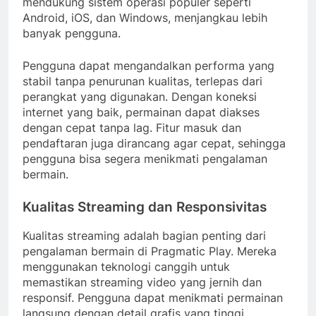
mendukung sistem operasi populer seperti
Android, iOS, dan Windows, menjangkau lebih
banyak pengguna.
Pengguna dapat mengandalkan performa yang
stabil tanpa penurunan kualitas, terlepas dari
perangkat yang digunakan. Dengan koneksi
internet yang baik, permainan dapat diakses
dengan cepat tanpa lag. Fitur masuk dan
pendaftaran juga dirancang agar cepat, sehingga
pengguna bisa segera menikmati pengalaman
bermain.
Kualitas Streaming dan Responsivitas
Kualitas streaming adalah bagian penting dari
pengalaman bermain di Pragmatic Play. Mereka
menggunakan teknologi canggih untuk
memastikan streaming video yang jernih dan
responsif. Pengguna dapat menikmati permainan
langsung dengan detail grafis yang tinggi.