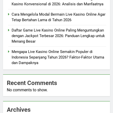
Kasino Konvensional di 2026: Analisis dan Manfaatnya
Cara Mengelola Modal Bermain Live Kasino Online Agar
Tetap Bertahan Lama di Tahun 2026
Daftar Game Live Kasino Online Paling Menguntungkan
dengan Jackpot Terbesar 2026: Panduan Lengkap untuk
Menang Besar
Mengapa Live Kasino Online Semakin Populer di
Indonesia Sepanjang Tahun 2026? Faktor-Faktor Utama
dan Dampaknya
Recent Comments
No comments to show.
Archives