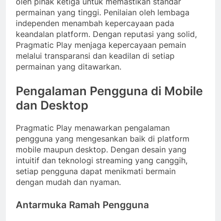
oleh pihak ketiga untuk memastikan standar
permainan yang tinggi. Penilaian oleh lembaga
independen menambah kepercayaan pada
keandalan platform. Dengan reputasi yang solid,
Pragmatic Play menjaga kepercayaan pemain
melalui transparansi dan keadilan di setiap
permainan yang ditawarkan.
Pengalaman Pengguna di Mobile
dan Desktop
Pragmatic Play menawarkan pengalaman
pengguna yang mengesankan baik di platform
mobile maupun desktop. Dengan desain yang
intuitif dan teknologi streaming yang canggih,
setiap pengguna dapat menikmati bermain
dengan mudah dan nyaman.
Antarmuka Ramah Pengguna