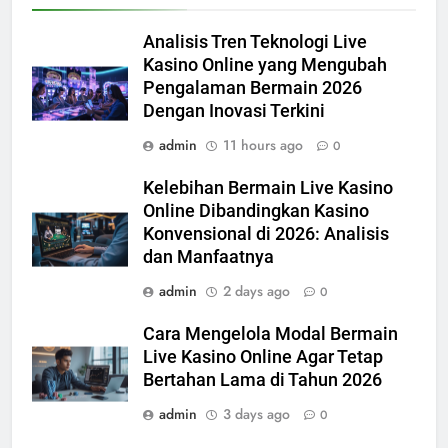
Analisis Tren Teknologi Live
Kasino Online yang Mengubah
Pengalaman Bermain 2026
Dengan Inovasi Terkini
admin
11 hours ago
0
Kelebihan Bermain Live Kasino
Online Dibandingkan Kasino
Konvensional di 2026: Analisis
dan Manfaatnya
admin
2 days ago
0
Cara Mengelola Modal Bermain
Live Kasino Online Agar Tetap
Bertahan Lama di Tahun 2026
admin
3 days ago
0