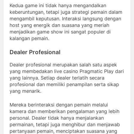
Kedua game ini tidak hanya mengandalkan
keberuntungan, tetapi juga strategi pemain dalam
mengambil keputusan. Interaksi langsung dengan
host yang energik dan suasana yang meriah
menjadikan game show ini sangat populer di
kalangan pemain.
Dealer Profesional
Dealer profesional merupakan salah satu aspek
yang membedakan live casino Pragmatic Play dari
yang lainnya. Setiap dealer terlatih secara
profesional dan memiliki penampilan serta sikap
yang menarik.
Mereka berinteraksi dengan pemain melalui
kamera dan memberikan pengalaman yang lebih
personal. Dealer tidak hanya menjalankan
permainan, tetapi juga menghibur dan menjawab
pertanyaan pemain, menciptakan suasana yang