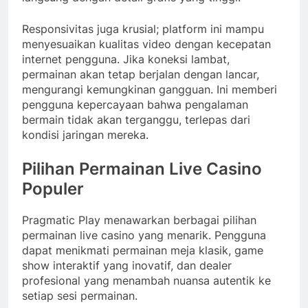
Responsivitas juga krusial; platform ini mampu
menyesuaikan kualitas video dengan kecepatan
internet pengguna. Jika koneksi lambat,
permainan akan tetap berjalan dengan lancar,
mengurangi kemungkinan gangguan. Ini memberi
pengguna kepercayaan bahwa pengalaman
bermain tidak akan terganggu, terlepas dari
kondisi jaringan mereka.
Pilihan Permainan Live Casino
Populer
Pragmatic Play menawarkan berbagai pilihan
permainan live casino yang menarik. Pengguna
dapat menikmati permainan meja klasik, game
show interaktif yang inovatif, dan dealer
profesional yang menambah nuansa autentik ke
setiap sesi permainan.