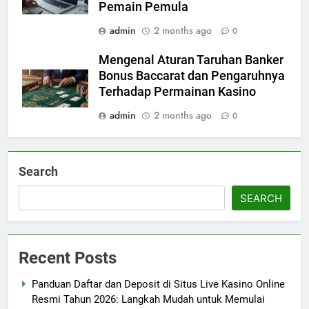
Pemain Pemula
admin
2 months ago
0
Mengenal Aturan Taruhan Banker
Bonus Baccarat dan Pengaruhnya
Terhadap Permainan Kasino
admin
2 months ago
0
Search
SEARCH
Recent Posts
Panduan Daftar dan Deposit di Situs Live Kasino Online
Resmi Tahun 2026: Langkah Mudah untuk Memulai