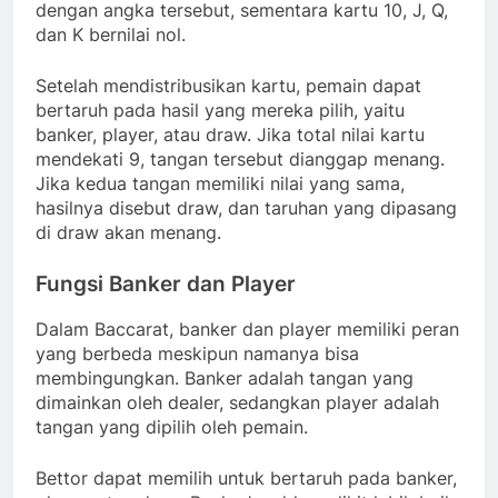
dengan angka tersebut, sementara kartu 10, J, Q,
dan K bernilai nol.
Setelah mendistribusikan kartu, pemain dapat
bertaruh pada hasil yang mereka pilih, yaitu
banker, player, atau draw. Jika total nilai kartu
mendekati 9, tangan tersebut dianggap menang.
Jika kedua tangan memiliki nilai yang sama,
hasilnya disebut draw, dan taruhan yang dipasang
di draw akan menang.
Fungsi Banker dan Player
Dalam Baccarat, banker dan player memiliki peran
yang berbeda meskipun namanya bisa
membingungkan. Banker adalah tangan yang
dimainkan oleh dealer, sedangkan player adalah
tangan yang dipilih oleh pemain.
Bettor dapat memilih untuk bertaruh pada banker,