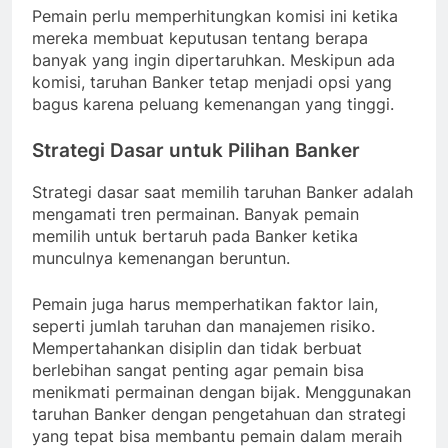
Pemain perlu memperhitungkan komisi ini ketika
mereka membuat keputusan tentang berapa
banyak yang ingin dipertaruhkan. Meskipun ada
komisi, taruhan Banker tetap menjadi opsi yang
bagus karena peluang kemenangan yang tinggi.
Strategi Dasar untuk Pilihan Banker
Strategi dasar saat memilih taruhan Banker adalah
mengamati tren permainan. Banyak pemain
memilih untuk bertaruh pada Banker ketika
munculnya kemenangan beruntun.
Pemain juga harus memperhatikan faktor lain,
seperti jumlah taruhan dan manajemen risiko.
Mempertahankan disiplin dan tidak berbuat
berlebihan sangat penting agar pemain bisa
menikmati permainan dengan bijak. Menggunakan
taruhan Banker dengan pengetahuan dan strategi
yang tepat bisa membantu pemain dalam meraih