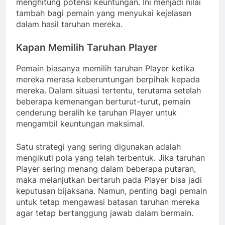
menghitung potensi keuntungan. Ini menjadi nilai
tambah bagi pemain yang menyukai kejelasan
dalam hasil taruhan mereka.
Kapan Memilih Taruhan Player
Pemain biasanya memilih taruhan Player ketika
mereka merasa keberuntungan berpihak kepada
mereka. Dalam situasi tertentu, terutama setelah
beberapa kemenangan berturut-turut, pemain
cenderung beralih ke taruhan Player untuk
mengambil keuntungan maksimal.
Satu strategi yang sering digunakan adalah
mengikuti pola yang telah terbentuk. Jika taruhan
Player sering menang dalam beberapa putaran,
maka melanjutkan bertaruh pada Player bisa jadi
keputusan bijaksana. Namun, penting bagi pemain
untuk tetap mengawasi batasan taruhan mereka
agar tetap bertanggung jawab dalam bermain.