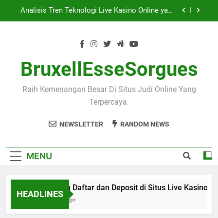
Skip
Inovasi Terkini
Kelebihan Bermain Live Kasino Online
to
Dibandingkan Kasino Konvensional di 2026:
Analisis dan Manfaatnya
content
Cara Mengelola Modal Bermain Live Kasino
Online Agar Tetap Bertahan Lama di Tahun 2026
Panduan Daftar dan Deposit di Situs Live Kasino
Online Resmi Tahun 2026: Langkah Mudah untuk
BruxellEsseSorgues
Memulai Permainan Anda
Analisis Tren Teknologi Live Kasino Online yang
Mengubah Pengalaman Bermain 2026 Dengan
Raih Kemenangan Besar Di Situs Judi Online Yang
Inovasi Terkini
Kelebihan Bermain Live Kasino Online
Terpercaya.
Dibandingkan Kasino Konvensional di 2026:
Analisis dan Manfaatnya
Cara Mengelola Modal Bermain Live Kasino
NEWSLETTER
RANDOM NEWS
Online Agar Tetap Bertahan Lama di Tahun 2026
MENU
Panduan Daftar dan Deposit di Situs Live Kasino Onl
HEADLINES
11 Hours Ago