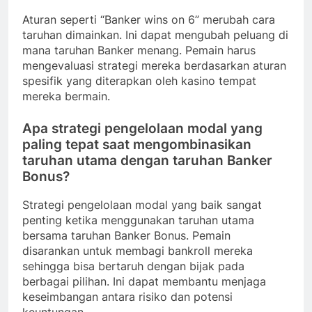
Aturan seperti “Banker wins on 6” merubah cara
taruhan dimainkan. Ini dapat mengubah peluang di
mana taruhan Banker menang. Pemain harus
mengevaluasi strategi mereka berdasarkan aturan
spesifik yang diterapkan oleh kasino tempat
mereka bermain.
Apa strategi pengelolaan modal yang
paling tepat saat mengombinasikan
taruhan utama dengan taruhan Banker
Bonus?
Strategi pengelolaan modal yang baik sangat
penting ketika menggunakan taruhan utama
bersama taruhan Banker Bonus. Pemain
disarankan untuk membagi bankroll mereka
sehingga bisa bertaruh dengan bijak pada
berbagai pilihan. Ini dapat membantu menjaga
keseimbangan antara risiko dan potensi