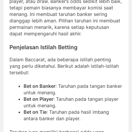
player, atau draw. Banker’s odds sedikit lebih baik,
tetapi pemain biasanya membayar komisi saat
menang. Ini membuat taruhan banker sering
dianggap lebih aman. Pilihan taruhan ini membuat
permainan menarik, karena setiap keputusan
dapat mempengaruhi hasil akhir.
Penjelasan Istilah Betting
Dalam Baccarat, ada beberapa istilah penting
yang perlu diketahui. Berikut adalah istilah-istilah
tersebut:
Bet on Banker
: Taruhan pada tangan banker
untuk menang.
Bet on Player
: Taruhan pada tangan player
untuk menang.
Bet on Tie
: Taruhan pada hasil imbang
antara banker dan player.