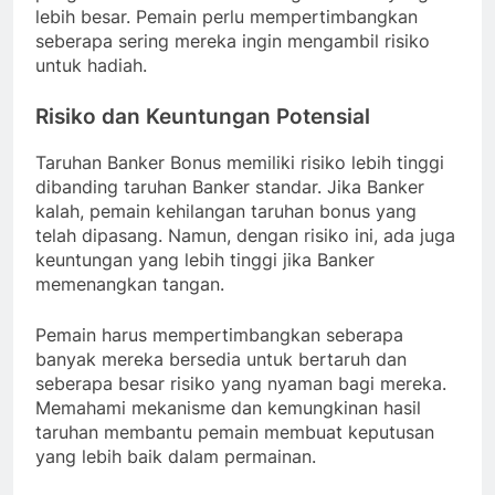
lebih besar. Pemain perlu mempertimbangkan
seberapa sering mereka ingin mengambil risiko
untuk hadiah.
Risiko dan Keuntungan Potensial
Taruhan Banker Bonus memiliki risiko lebih tinggi
dibanding taruhan Banker standar. Jika Banker
kalah, pemain kehilangan taruhan bonus yang
telah dipasang. Namun, dengan risiko ini, ada juga
keuntungan yang lebih tinggi jika Banker
memenangkan tangan.
Pemain harus mempertimbangkan seberapa
banyak mereka bersedia untuk bertaruh dan
seberapa besar risiko yang nyaman bagi mereka.
Memahami mekanisme dan kemungkinan hasil
taruhan membantu pemain membuat keputusan
yang lebih baik dalam permainan.