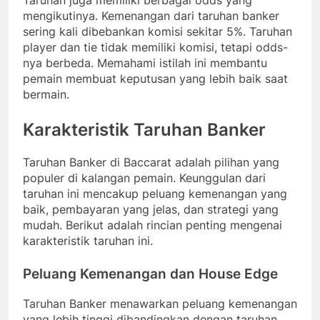
Taruhan juga memiliki berbagai odds yang
mengikutinya. Kemenangan dari taruhan banker
sering kali dibebankan komisi sekitar 5%. Taruhan
player dan tie tidak memiliki komisi, tetapi odds-
nya berbeda. Memahami istilah ini membantu
pemain membuat keputusan yang lebih baik saat
bermain.
Karakteristik Taruhan Banker
Taruhan Banker di Baccarat adalah pilihan yang
populer di kalangan pemain. Keunggulan dari
taruhan ini mencakup peluang kemenangan yang
baik, pembayaran yang jelas, dan strategi yang
mudah. Berikut adalah rincian penting mengenai
karakteristik taruhan ini.
Peluang Kemenangan dan House Edge
Taruhan Banker menawarkan peluang kemenangan
yang lebih tinggi dibandingkan dengan taruhan