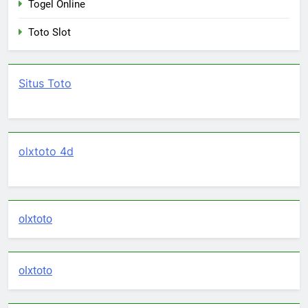
Togel Online
Toto Slot
Situs Toto
olxtoto 4d
olxtoto
olxtoto