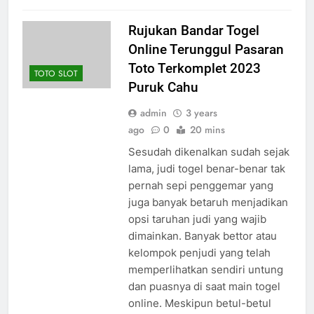
Rujukan Bandar Togel
Online Terunggul Pasaran
Toto Terkomplet 2023
TOTO SLOT
Puruk Cahu
admin
3 years
ago
0
20 mins
Sesudah dikenalkan sudah sejak
lama, judi togel benar-benar tak
pernah sepi penggemar yang
juga banyak betaruh menjadikan
opsi taruhan judi yang wajib
dimainkan. Banyak bettor atau
kelompok penjudi yang telah
memperlihatkan sendiri untung
dan puasnya di saat main togel
online. Meskipun betul-betul