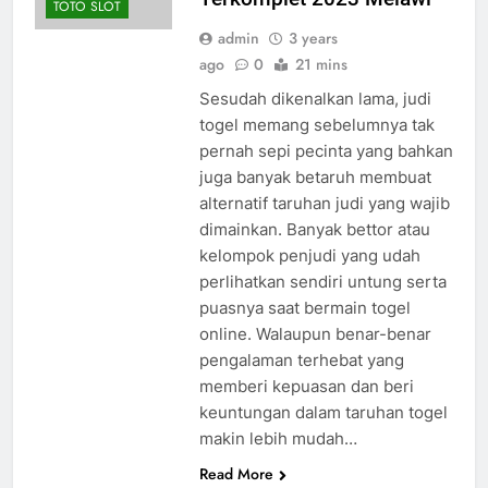
TOTO SLOT
admin
3 years
ago
0
21 mins
Sesudah dikenalkan lama, judi
togel memang sebelumnya tak
pernah sepi pecinta yang bahkan
juga banyak betaruh membuat
alternatif taruhan judi yang wajib
dimainkan. Banyak bettor atau
kelompok penjudi yang udah
perlihatkan sendiri untung serta
puasnya saat bermain togel
online. Walaupun benar-benar
pengalaman terhebat yang
memberi kepuasan dan beri
keuntungan dalam taruhan togel
makin lebih mudah…
Read More