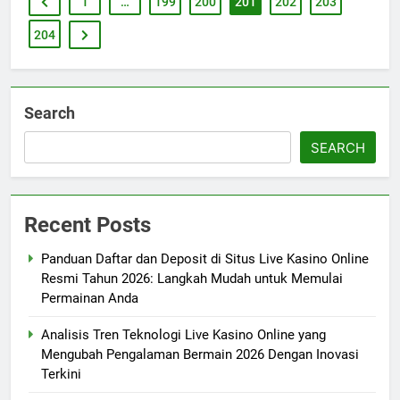
1
…
199
200
201
202
203
204
Search
SEARCH
Recent Posts
Panduan Daftar dan Deposit di Situs Live Kasino Online
Resmi Tahun 2026: Langkah Mudah untuk Memulai
Permainan Anda
Analisis Tren Teknologi Live Kasino Online yang
Mengubah Pengalaman Bermain 2026 Dengan Inovasi
Terkini