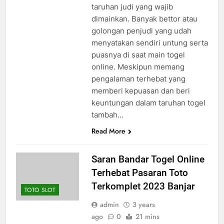
taruhan judi yang wajib
dimainkan. Banyak bettor atau
golongan penjudi yang udah
menyatakan sendiri untung serta
puasnya di saat main togel
online. Meskipun memang
pengalaman terhebat yang
memberi kepuasan dan beri
keuntungan dalam taruhan togel
tambah…
Read More
Saran Bandar Togel Online
Terhebat Pasaran Toto
Terkomplet 2023 Banjar
TOTO SLOT
admin
3 years
ago
0
21 mins