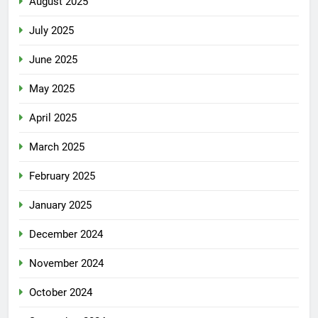
August 2025
July 2025
June 2025
May 2025
April 2025
March 2025
February 2025
January 2025
December 2024
November 2024
October 2024