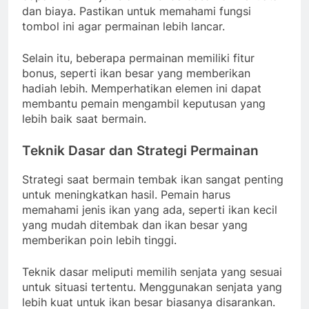
dan biaya. Pastikan untuk memahami fungsi
tombol ini agar permainan lebih lancar.
Selain itu, beberapa permainan memiliki fitur
bonus, seperti ikan besar yang memberikan
hadiah lebih. Memperhatikan elemen ini dapat
membantu pemain mengambil keputusan yang
lebih baik saat bermain.
Teknik Dasar dan Strategi Permainan
Strategi saat bermain tembak ikan sangat penting
untuk meningkatkan hasil. Pemain harus
memahami jenis ikan yang ada, seperti ikan kecil
yang mudah ditembak dan ikan besar yang
memberikan poin lebih tinggi.
Teknik dasar meliputi memilih senjata yang sesuai
untuk situasi tertentu. Menggunakan senjata yang
lebih kuat untuk ikan besar biasanya disarankan.