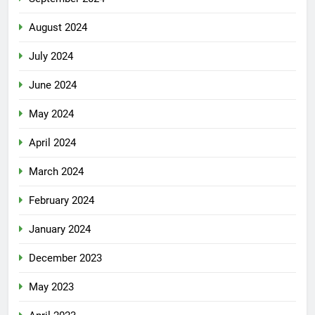
August 2024
July 2024
June 2024
May 2024
April 2024
March 2024
February 2024
January 2024
December 2023
May 2023