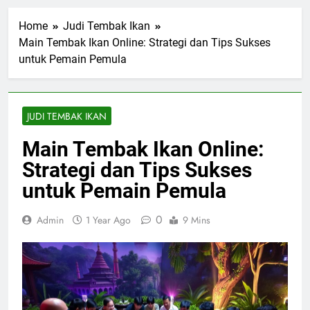
Home
Judi Tembak Ikan
Main Tembak Ikan Online: Strategi dan Tips Sukses
untuk Pemain Pemula
JUDI TEMBAK IKAN
Main Tembak Ikan Online:
Strategi dan Tips Sukses
untuk Pemain Pemula
0
Admin
1 Year Ago
9 Mins