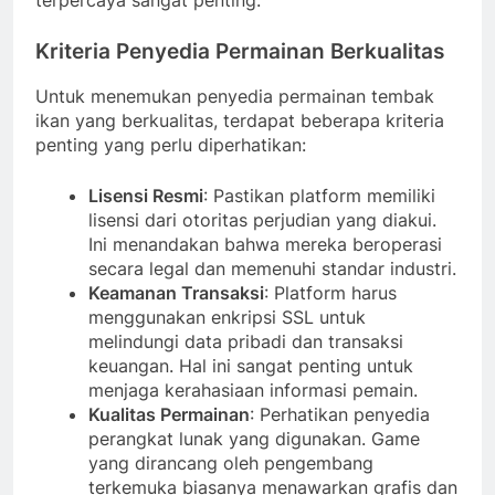
Kriteria Penyedia Permainan Berkualitas
Untuk menemukan penyedia permainan tembak
ikan yang berkualitas, terdapat beberapa kriteria
penting yang perlu diperhatikan:
Lisensi Resmi
: Pastikan platform memiliki
lisensi dari otoritas perjudian yang diakui.
Ini menandakan bahwa mereka beroperasi
secara legal dan memenuhi standar industri.
Keamanan Transaksi
: Platform harus
menggunakan enkripsi SSL untuk
melindungi data pribadi dan transaksi
keuangan. Hal ini sangat penting untuk
menjaga kerahasiaan informasi pemain.
Kualitas Permainan
: Perhatikan penyedia
perangkat lunak yang digunakan. Game
yang dirancang oleh pengembang
terkemuka biasanya menawarkan grafis dan