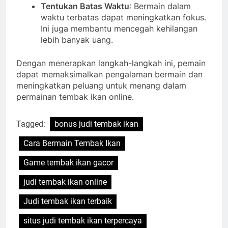
Tentukan Batas Waktu
: Bermain dalam
waktu terbatas dapat meningkatkan fokus.
Ini juga membantu mencegah kehilangan
lebih banyak uang.
Dengan menerapkan langkah-langkah ini, pemain
dapat memaksimalkan pengalaman bermain dan
meningkatkan peluang untuk menang dalam
permainan tembak ikan online.
Tagged:
bonus judi tembak ikan
Cara Bermain Tembak Ikan
Game tembak ikan gacor
judi tembak ikan online
Judi tembak ikan terbaik
situs judi tembak ikan terpercaya