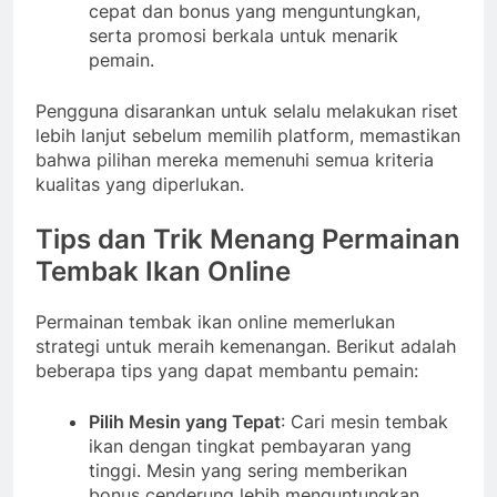
cepat dan bonus yang menguntungkan,
serta promosi berkala untuk menarik
pemain.
Pengguna disarankan untuk selalu melakukan riset
lebih lanjut sebelum memilih platform, memastikan
bahwa pilihan mereka memenuhi semua kriteria
kualitas yang diperlukan.
Tips dan Trik Menang Permainan
Tembak Ikan Online
Permainan tembak ikan online memerlukan
strategi untuk meraih kemenangan. Berikut adalah
beberapa tips yang dapat membantu pemain:
Pilih Mesin yang Tepat
: Cari mesin tembak
ikan dengan tingkat pembayaran yang
tinggi. Mesin yang sering memberikan
bonus cenderung lebih menguntungkan.