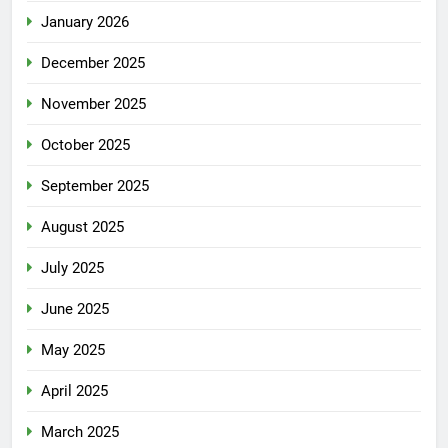
January 2026
December 2025
November 2025
October 2025
September 2025
August 2025
July 2025
June 2025
May 2025
April 2025
March 2025