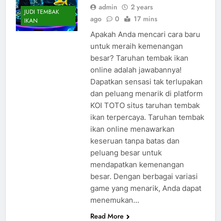
admin
2 years
JUDI TEMBAK
ago
0
17 mins
IKAN
Apakah Anda mencari cara baru
untuk meraih kemenangan
besar? Taruhan tembak ikan
online adalah jawabannya!
Dapatkan sensasi tak terlupakan
dan peluang menarik di platform
KOI TOTO situs taruhan tembak
ikan terpercaya. Taruhan tembak
ikan online menawarkan
keseruan tanpa batas dan
peluang besar untuk
mendapatkan kemenangan
besar. Dengan berbagai variasi
game yang menarik, Anda dapat
menemukan…
Read More