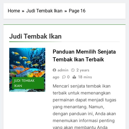
Home
Judi Tembak Ikan
Page 16
Judi Tembak Ikan
Panduan Memilih Senjata
Tembak Ikan Terbaik
admin
2 years
ago
0
18 mins
JUDI TEMBAK
Mencari senjata tembak ikan
IKAN
terbaik untuk memenangkan
permainan dapat menjadi tugas
yang menantang. Namun,
dengan panduan ini, Anda akan
menemukan informasi penting
yang akan membantu Anda