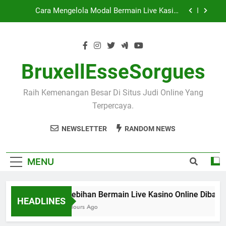
Skip
Analisis dan Manfaatnya
Cara Mengelola Modal Bermain Live Kasino
to
Online Agar Tetap Bertahan Lama di Tahun 2026
content
Daftar Game Live Kasino Online Paling
Menguntungkan dengan Jackpot Terbesar 2026:
Panduan Lengkap untuk Menang Besar
Mengapa Live Kasino Online Semakin Populer di
Indonesia Sepanjang Tahun 2026? Faktor-Faktor
BruxellEsseSorgues
Utama dan Dampaknya
Kelebihan Bermain Live Kasino Online
Dibandingkan Kasino Konvensional di 2026:
Raih Kemenangan Besar Di Situs Judi Online Yang
Analisis dan Manfaatnya
Cara Mengelola Modal Bermain Live Kasino
Terpercaya.
Online Agar Tetap Bertahan Lama di Tahun 2026
Daftar Game Live Kasino Online Paling
NEWSLETTER
RANDOM NEWS
Menguntungkan dengan Jackpot Terbesar 2026:
Panduan Lengkap untuk Menang Besar
Mengapa Live Kasino Online Semakin Populer di
Indonesia Sepanjang Tahun 2026? Faktor-Faktor
Utama dan Dampaknya
MENU
Kelebihan Bermain Live Kasino Online Dibandin
HEADLINES
21 Hours Ago