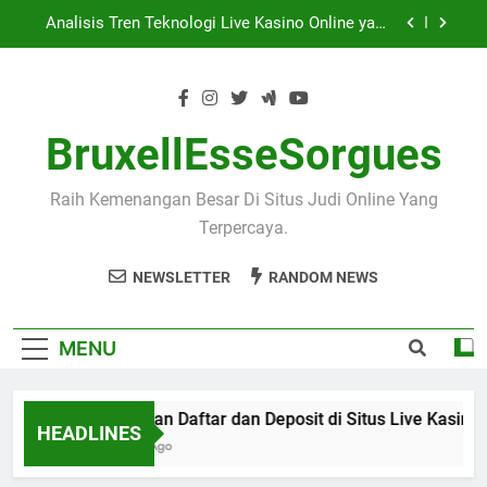
Mengubah Pengalaman Bermain 2026 Dengan
Skip
Inovasi Terkini
Kelebihan Bermain Live Kasino Online
to
Dibandingkan Kasino Konvensional di 2026:
content
Analisis dan Manfaatnya
Cara Mengelola Modal Bermain Live Kasino
Online Agar Tetap Bertahan Lama di Tahun 2026
Panduan Daftar dan Deposit di Situs Live Kasino
BruxellEsseSorgues
Online Resmi Tahun 2026: Langkah Mudah untuk
Memulai Permainan Anda
Analisis Tren Teknologi Live Kasino Online yang
Mengubah Pengalaman Bermain 2026 Dengan
Raih Kemenangan Besar Di Situs Judi Online Yang
Inovasi Terkini
Kelebihan Bermain Live Kasino Online
Terpercaya.
Dibandingkan Kasino Konvensional di 2026:
Analisis dan Manfaatnya
Cara Mengelola Modal Bermain Live Kasino
NEWSLETTER
RANDOM NEWS
Online Agar Tetap Bertahan Lama di Tahun 2026
MENU
Panduan Daftar dan Deposit di Situs Live Kasino O
HEADLINES
1 Hour Ago