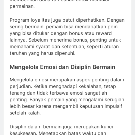
permainan.
Program loyalitas juga patut diperhatikan. Dengan
sering bermain, pemain bisa mendapatkan poin
yang bisa ditukar dengan bonus atau reward
lainnya. Sebelum menerima bonus, penting untuk
memahami syarat dan ketentuan, seperti aturan
taruhan yang harus dipenuhi.
Mengelola Emosi dan Disiplin Bermain
Mengelola emosi merupakan aspek penting dalam
perjudian. Ketika menghadapi kekalahan, tetap
tenang dan tidak terbawa emosi sangatlah
penting. Banyak pemain yang mengalami kerugian
lebih besar karena mengambil keputusan impulsif
setelah kalah.
Disiplin dalam bermain juga merupakan kunci
kesuksesan. Menetapkan batas waktu dan