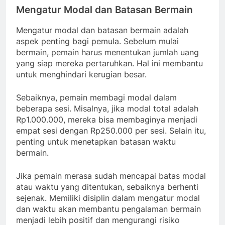
Mengatur Modal dan Batasan Bermain
Mengatur modal dan batasan bermain adalah
aspek penting bagi pemula. Sebelum mulai
bermain, pemain harus menentukan jumlah uang
yang siap mereka pertaruhkan. Hal ini membantu
untuk menghindari kerugian besar.
Sebaiknya, pemain membagi modal dalam
beberapa sesi. Misalnya, jika modal total adalah
Rp1.000.000, mereka bisa membaginya menjadi
empat sesi dengan Rp250.000 per sesi. Selain itu,
penting untuk menetapkan batasan waktu
bermain.
Jika pemain merasa sudah mencapai batas modal
atau waktu yang ditentukan, sebaiknya berhenti
sejenak. Memiliki disiplin dalam mengatur modal
dan waktu akan membantu pengalaman bermain
menjadi lebih positif dan mengurangi risiko