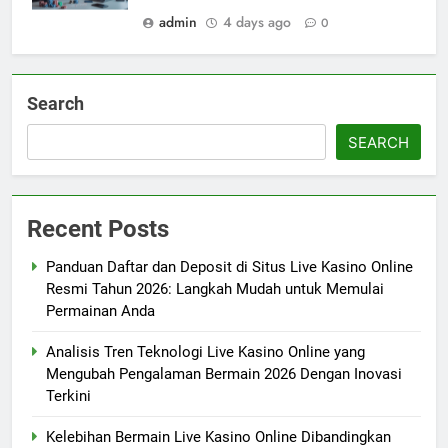
admin
4 days ago
0
Search
SEARCH
Recent Posts
Panduan Daftar dan Deposit di Situs Live Kasino Online
Resmi Tahun 2026: Langkah Mudah untuk Memulai
Permainan Anda
Analisis Tren Teknologi Live Kasino Online yang
Mengubah Pengalaman Bermain 2026 Dengan Inovasi
Terkini
Kelebihan Bermain Live Kasino Online Dibandingkan