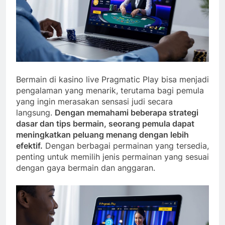
Bermain di kasino live Pragmatic Play bisa menjadi
pengalaman yang menarik, terutama bagi pemula
yang ingin merasakan sensasi judi secara
langsung.
Dengan memahami beberapa strategi
dasar dan tips bermain, seorang pemula dapat
meningkatkan peluang menang dengan lebih
efektif.
Dengan berbagai permainan yang tersedia,
penting untuk memilih jenis permainan yang sesuai
dengan gaya bermain dan anggaran.