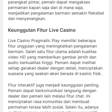
perangkat pintar, pemain dapat mengakses
permainan kapan saja dan di mana saja,
menjadikan pengalaman bermain semakin fleksibel
dan menyenangkan.
Keunggulan Fitur Live Casino
Live Casino Pragmatic Play memiliki beberapa
fitur unggulan yang meningkatkan pengalaman
bermain. Salah satu fitur utama adalah kualitas
video HD yang memberikan gambar jernih dan
audio berkualitas tinggi. Pemain dapat melihat
setiap gerakan dealer dengan detail, menciptakan
suasana yang seakan-akan berada di kasino fisik.
Fitur interaktif juga menjadi keunggulan penting.
Pemain dapat berkomunikasi langsung dengan
dealer dan pemain lain melalui fitur chat. Ini
menciptakan rasa komunitas dan membuat
permainan terasa lebih sosial. Selain itu, adanya