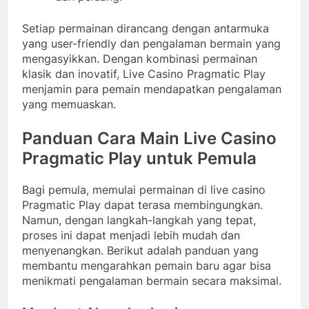
Setiap permainan dirancang dengan antarmuka
yang user-friendly dan pengalaman bermain yang
mengasyikkan. Dengan kombinasi permainan
klasik dan inovatif, Live Casino Pragmatic Play
menjamin para pemain mendapatkan pengalaman
yang memuaskan.
Panduan Cara Main Live Casino
Pragmatic Play untuk Pemula
Bagi pemula, memulai permainan di live casino
Pragmatic Play dapat terasa membingungkan.
Namun, dengan langkah-langkah yang tepat,
proses ini dapat menjadi lebih mudah dan
menyenangkan. Berikut adalah panduan yang
membantu mengarahkan pemain baru agar bisa
menikmati pengalaman bermain secara maksimal.