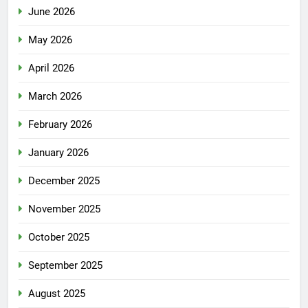
June 2026
May 2026
April 2026
March 2026
February 2026
January 2026
December 2025
November 2025
October 2025
September 2025
August 2025