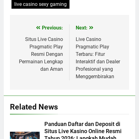
live casino sexy gaming
Previous:
Next:
Post
navigation
Situs Live Casino
Live Casino
Pragmatic Play
Pragmatic Play
Resmi Dengan
Terbaru: Fitur
Permainan Lengkap
Interaktif dan Dealer
dan Aman
Profesional yang
Menggembirakan
Related News
Panduan Daftar dan Deposit di
Situs Live Kasino Online Resmi
Tahun 2026: Langkah Mudah