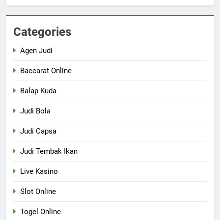
Categories
Agen Judi
Baccarat Online
Balap Kuda
Judi Bola
Judi Capsa
Judi Tembak Ikan
Live Kasino
Slot Online
Togel Online