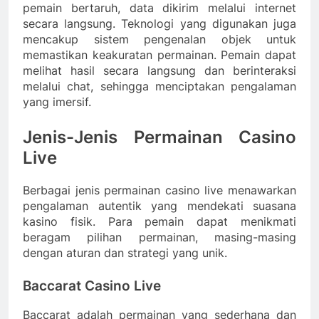
pemain bertaruh, data dikirim melalui internet
secara langsung. Teknologi yang digunakan juga
mencakup sistem pengenalan objek untuk
memastikan keakuratan permainan. Pemain dapat
melihat hasil secara langsung dan berinteraksi
melalui chat, sehingga menciptakan pengalaman
yang imersif.
Jenis-Jenis Permainan Casino
Live
Berbagai jenis permainan casino live menawarkan
pengalaman autentik yang mendekati suasana
kasino fisik. Para pemain dapat menikmati
beragam pilihan permainan, masing-masing
dengan aturan dan strategi yang unik.
Baccarat Casino Live
Baccarat adalah permainan yang sederhana dan