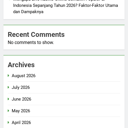
Indonesia Sepanjang Tahun 2026? Faktor-Faktor Utama
dan Dampaknya
Recent Comments
No comments to show.
Archives
August 2026
July 2026
June 2026
May 2026
April 2026