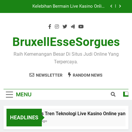
Dibandingkan Kasino Konvensional di 2026:
Skip
Analisis dan Manfaatnya
Cara Mengelola Modal Bermain Live Kasino
to
Online Agar Tetap Bertahan Lama di Tahun 2026
content
Daftar Game Live Kasino Online Paling
Menguntungkan dengan Jackpot Terbesar 2026:
Panduan Lengkap untuk Menang Besar
Analisis Tren Teknologi Live Kasino Online yang
BruxellEsseSorgues
Mengubah Pengalaman Bermain 2026 Dengan
Inovasi Terkini
Kelebihan Bermain Live Kasino Online
Dibandingkan Kasino Konvensional di 2026:
Raih Kemenangan Besar Di Situs Judi Online Yang
Analisis dan Manfaatnya
Cara Mengelola Modal Bermain Live Kasino
Terpercaya.
Online Agar Tetap Bertahan Lama di Tahun 2026
Daftar Game Live Kasino Online Paling
NEWSLETTER
RANDOM NEWS
Menguntungkan dengan Jackpot Terbesar 2026:
Panduan Lengkap untuk Menang Besar
MENU
Analisis Tren Teknologi Live Kasino Online yang M
HEADLINES
9 Hours Ago