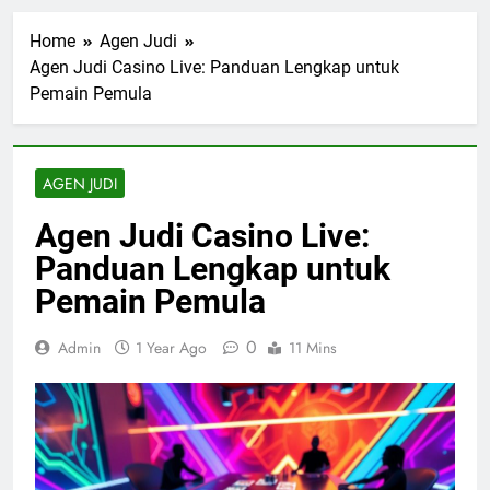
Home
Agen Judi
Agen Judi Casino Live: Panduan Lengkap untuk
Pemain Pemula
AGEN JUDI
Agen Judi Casino Live:
Panduan Lengkap untuk
Pemain Pemula
0
Admin
1 Year Ago
11 Mins