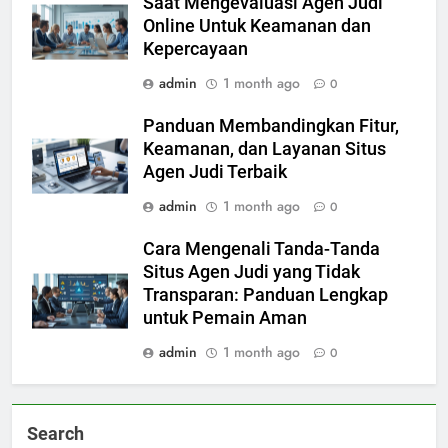
Saat Mengevaluasi Agen Judi
Online Untuk Keamanan dan
Kepercayaan
admin
1 month ago
0
Panduan Membandingkan Fitur,
Keamanan, dan Layanan Situs
Agen Judi Terbaik
admin
1 month ago
0
Cara Mengenali Tanda-Tanda
Situs Agen Judi yang Tidak
Transparan: Panduan Lengkap
untuk Pemain Aman
admin
1 month ago
0
Search