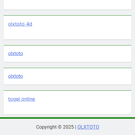
olxtoto 4d
olxtoto
olxtoto
togel online
Copyright © 2025 |
OLXTOTO