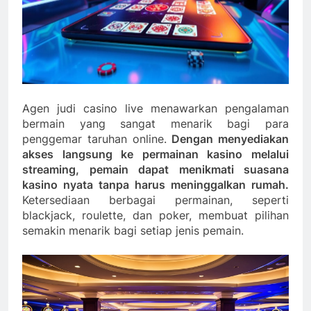
Agen judi casino live menawarkan pengalaman
bermain yang sangat menarik bagi para
penggemar taruhan online.
Dengan menyediakan
akses langsung ke permainan kasino melalui
streaming, pemain dapat menikmati suasana
kasino nyata tanpa harus meninggalkan rumah.
Ketersediaan berbagai permainan, seperti
blackjack, roulette, dan poker, membuat pilihan
semakin menarik bagi setiap jenis pemain.