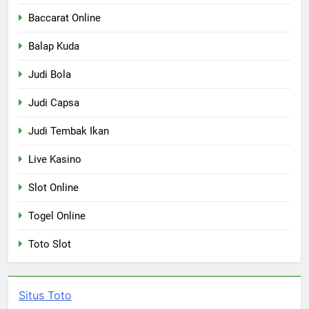
Baccarat Online
Balap Kuda
Judi Bola
Judi Capsa
Judi Tembak Ikan
Live Kasino
Slot Online
Togel Online
Toto Slot
Situs Toto