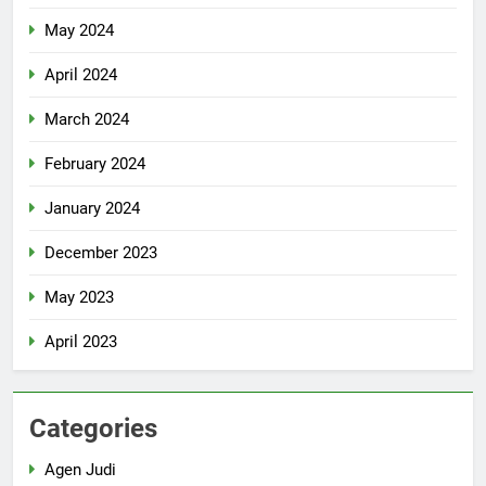
May 2024
April 2024
March 2024
February 2024
January 2024
December 2023
May 2023
April 2023
Categories
Agen Judi