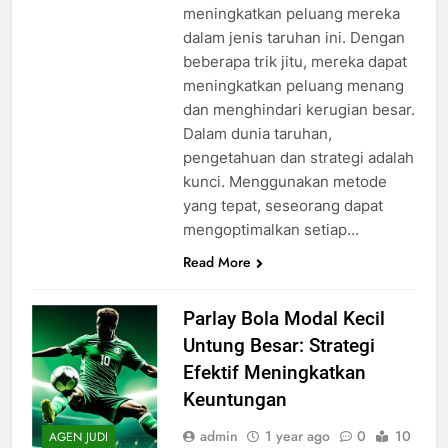
meningkatkan peluang mereka
dalam jenis taruhan ini. Dengan
beberapa trik jitu, mereka dapat
meningkatkan peluang menang
dan menghindari kerugian besar.
Dalam dunia taruhan,
pengetahuan dan strategi adalah
kunci. Menggunakan metode
yang tepat, seseorang dapat
mengoptimalkan setiap…
Read More
Parlay Bola Modal Kecil
Untung Besar: Strategi
Efektif Meningkatkan
Keuntungan
admin
1 year ago
0
10
AGEN JUDI