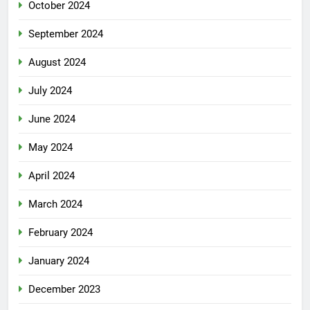
October 2024
September 2024
August 2024
July 2024
June 2024
May 2024
April 2024
March 2024
February 2024
January 2024
December 2023