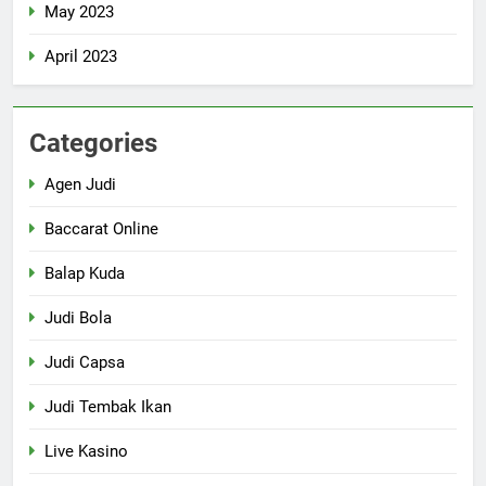
May 2023
April 2023
Categories
Agen Judi
Baccarat Online
Balap Kuda
Judi Bola
Judi Capsa
Judi Tembak Ikan
Live Kasino