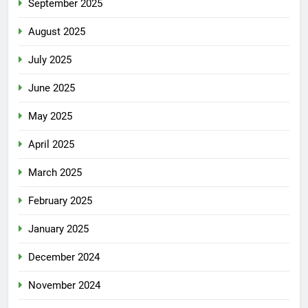
September 2025
August 2025
July 2025
June 2025
May 2025
April 2025
March 2025
February 2025
January 2025
December 2024
November 2024