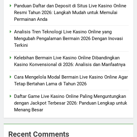
Panduan Daftar dan Deposit di Situs Live Kasino Online
Resmi Tahun 2026: Langkah Mudah untuk Memulai
Permainan Anda
Analisis Tren Teknologi Live Kasino Online yang
Mengubah Pengalaman Bermain 2026 Dengan Inovasi
Terkini
Kelebihan Bermain Live Kasino Online Dibandingkan
Kasino Konvensional di 2026: Analisis dan Manfaatnya
Cara Mengelola Modal Bermain Live Kasino Online Agar
Tetap Bertahan Lama di Tahun 2026
Daftar Game Live Kasino Online Paling Menguntungkan
dengan Jackpot Terbesar 2026: Panduan Lengkap untuk
Menang Besar
Recent Comments