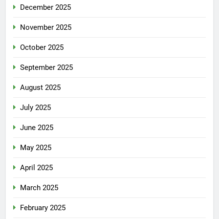
December 2025
November 2025
October 2025
September 2025
August 2025
July 2025
June 2025
May 2025
April 2025
March 2025
February 2025