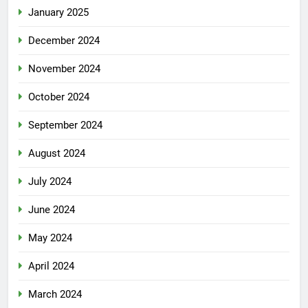
January 2025
December 2024
November 2024
October 2024
September 2024
August 2024
July 2024
June 2024
May 2024
April 2024
March 2024