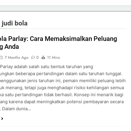
judi bola
ola Parlay: Cara Memaksimalkan Peluang
g Anda
7 Months Ago
0
11 Mins
 Parlay adalah salah satu bentuk taruhan yang
ngkan beberapa pertandingan dalam satu taruhan tunggal.
nggunakan jenis taruhan ini, pemain memiliki peluang lebih
uk menang, tetapi juga menghadapi risiko kehilangan semua
ika satu pertandingan tidak berhasil. Konsep ini menarik bagi
rang karena dapat meningkatkan potensi pembayaran secara
n. Dalam dunia…