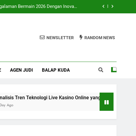
ngalaman Bermain 2026 Dengan Inovasi
Terkini
onal di 2026: Analisis dan Manfaatnya
ar Tetap Bertahan Lama di Tahun 2026
NEWSLETTER
RANDOM NEWS
hun 2026: Langkah Mudah untuk Memulai
Permainan Anda
ngalaman Bermain 2026 Dengan Inovasi
Terkini
E
AGEN JUDI
BALAP KUDA
onal di 2026: Analisis dan Manfaatnya
ar Tetap Bertahan Lama di Tahun 2026
Teknologi Live Kasino Online yang Mengubah Pengalaman Berm