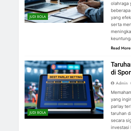
olahraga
beberapa 
JUDI BOLA
yang efek
serta men
meningkat
keuntunga
Read More
Taruha
di Spo
Admin
Memahami 
yang ing
parlay t
JUDI BOLA
taruhan d
secara si
investasi