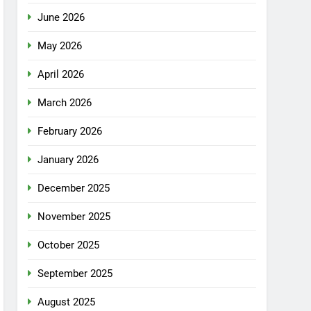
June 2026
May 2026
April 2026
March 2026
February 2026
January 2026
December 2025
November 2025
October 2025
September 2025
August 2025