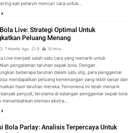
sering kali petaruh mencari cara untuk…
Bola Live: Strategi Optimal Untuk
katkan Peluang Menang
7 Months Ago
0
12 Mins
la Live menjadi salah satu cara yang menarik untuk
tkan pengalaman taruhan sepak bola. Dengan
ngkan beberapa taruhan dalam satu slip, para penggemar
 bisa mendapatkan peluang kemenangan yang lebih besar dan
alkan hasil taruhan mereka. Fenomena ini telah menarik
 banyak penjudi, terutama di kalangan penggemar sepak bola
in menambahkan elemen ekstra…
si Bola Parlay: Analisis Terpercaya Untuk