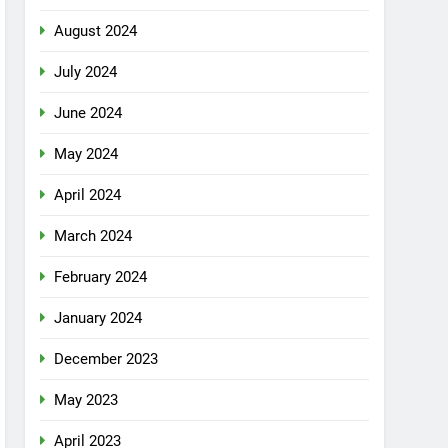
August 2024
July 2024
June 2024
May 2024
April 2024
March 2024
February 2024
January 2024
December 2023
May 2023
April 2023