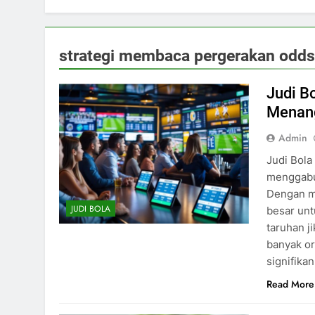
strategi membaca pergerakan odds 
Judi B
Menan
Admin
Judi Bola
menggabu
Dengan me
JUDI BOLA
besar unt
taruhan j
banyak o
signifika
Read More