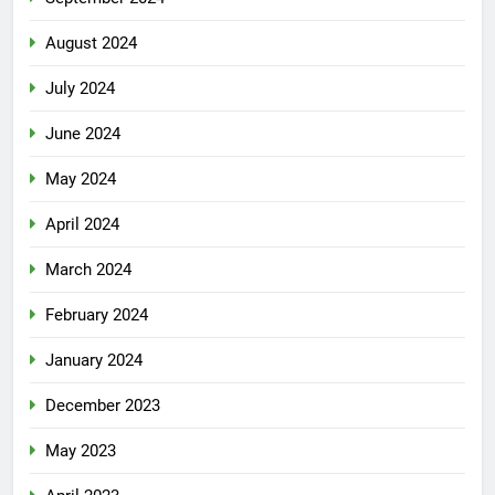
August 2024
July 2024
June 2024
May 2024
April 2024
March 2024
February 2024
January 2024
December 2023
May 2023