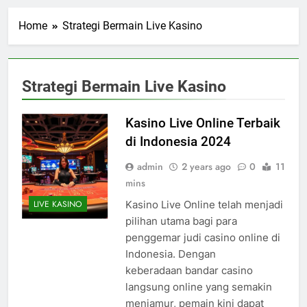
Home
Strategi Bermain Live Kasino
Strategi Bermain Live Kasino
Kasino Live Online Terbaik
di Indonesia 2024
admin
2 years ago
0
11
mins
Kasino Live Online telah menjadi
LIVE KASINO
pilihan utama bagi para
penggemar judi casino online di
Indonesia. Dengan
keberadaan bandar casino
langsung online yang semakin
menjamur, pemain kini dapat