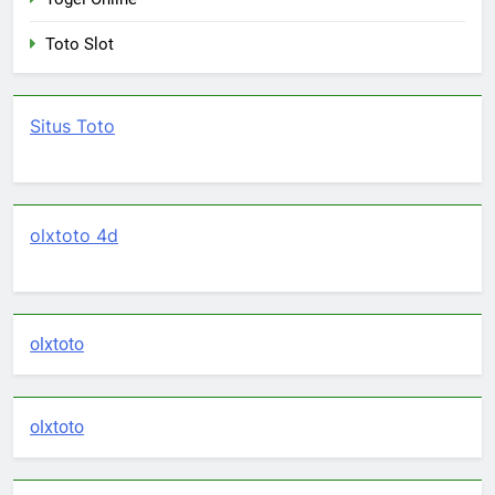
Toto Slot
Situs Toto
olxtoto 4d
olxtoto
olxtoto