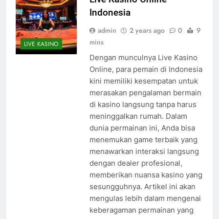
Indonesia
admin
2 years ago
0
9
mins
LIVE KASINO
Dengan munculnya Live Kasino
Online, para pemain di Indonesia
kini memiliki kesempatan untuk
merasakan pengalaman bermain
di kasino langsung tanpa harus
meninggalkan rumah. Dalam
dunia permainan ini, Anda bisa
menemukan game terbaik yang
menawarkan interaksi langsung
dengan dealer profesional,
memberikan nuansa kasino yang
sesungguhnya. Artikel ini akan
mengulas lebih dalam mengenai
keberagaman permainan yang