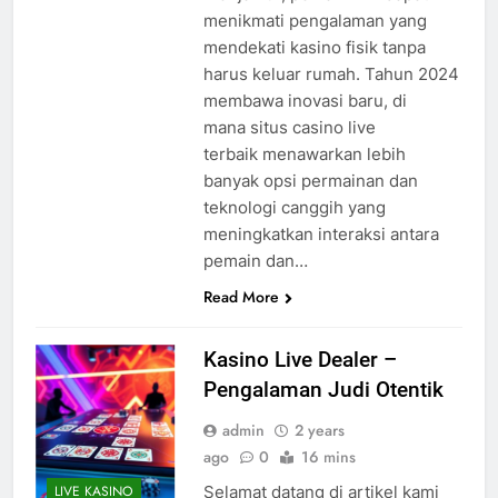
menikmati pengalaman yang
mendekati kasino fisik tanpa
harus keluar rumah. Tahun 2024
membawa inovasi baru, di
mana situs casino live
terbaik menawarkan lebih
banyak opsi permainan dan
teknologi canggih yang
meningkatkan interaksi antara
pemain dan…
Read More
Kasino Live Dealer –
Pengalaman Judi Otentik
admin
2 years
ago
0
16 mins
Selamat datang di artikel kami
LIVE KASINO