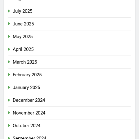
July 2025
June 2025
May 2025
April 2025
March 2025
February 2025
January 2025
December 2024
November 2024
October 2024
September 2024