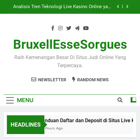
Skip
Memulai Permainan Anda
Analisis Tren Teknologi Live Kasino Online yang
to
Mengubah Pengalaman Bermain 2026 Dengan
Inovasi Terkini
content
Kelebihan Bermain Live Kasino Online
Dibandingkan Kasino Konvensional di 2026:
Analisis dan Manfaatnya
Cara Mengelola Modal Bermain Live Kasino
Online Agar Tetap Bertahan Lama di Tahun 2026
BruxellEsseSorgues
Panduan Daftar dan Deposit di Situs Live Kasino
Online Resmi Tahun 2026: Langkah Mudah untuk
Raih Kemenangan Besar Di Situs Judi Online Yang
Memulai Permainan Anda
Analisis Tren Teknologi Live Kasino Online yang
Terpercaya.
Mengubah Pengalaman Bermain 2026 Dengan
Inovasi Terkini
Kelebihan Bermain Live Kasino Online
NEWSLETTER
RANDOM NEWS
Dibandingkan Kasino Konvensional di 2026:
Analisis dan Manfaatnya
Cara Mengelola Modal Bermain Live Kasino
Online Agar Tetap Bertahan Lama di Tahun 2026
MENU
Panduan Daftar dan Deposit di Situs Live Ka
HEADLINES
20 Hours Ago