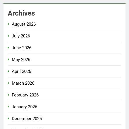
Archives
August 2026
July 2026
June 2026
May 2026
April 2026
March 2026
February 2026
January 2026
December 2025