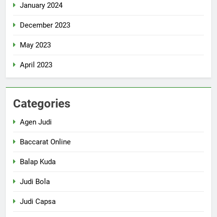
January 2024
December 2023
May 2023
April 2023
Categories
Agen Judi
Baccarat Online
Balap Kuda
Judi Bola
Judi Capsa