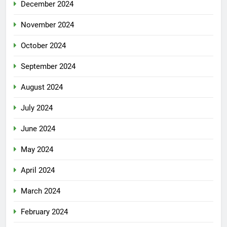
December 2024
November 2024
October 2024
September 2024
August 2024
July 2024
June 2024
May 2024
April 2024
March 2024
February 2024