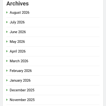
Archives
August 2026
July 2026
June 2026
May 2026
April 2026
March 2026
February 2026
January 2026
December 2025
November 2025