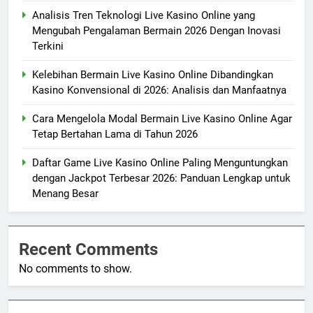
Analisis Tren Teknologi Live Kasino Online yang
Mengubah Pengalaman Bermain 2026 Dengan Inovasi
Terkini
Kelebihan Bermain Live Kasino Online Dibandingkan
Kasino Konvensional di 2026: Analisis dan Manfaatnya
Cara Mengelola Modal Bermain Live Kasino Online Agar
Tetap Bertahan Lama di Tahun 2026
Daftar Game Live Kasino Online Paling Menguntungkan
dengan Jackpot Terbesar 2026: Panduan Lengkap untuk
Menang Besar
Recent Comments
No comments to show.