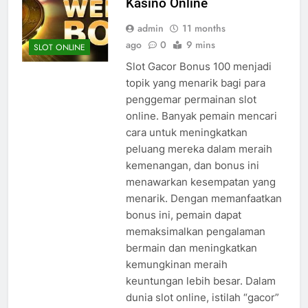
Kasino Online
admin
11 months
ago
0
9 mins
SLOT ONLINE
Slot Gacor Bonus 100 menjadi
topik yang menarik bagi para
penggemar permainan slot
online. Banyak pemain mencari
cara untuk meningkatkan
peluang mereka dalam meraih
kemenangan, dan bonus ini
menawarkan kesempatan yang
menarik. Dengan memanfaatkan
bonus ini, pemain dapat
memaksimalkan pengalaman
bermain dan meningkatkan
kemungkinan meraih
keuntungan lebih besar. Dalam
dunia slot online, istilah “gacor”