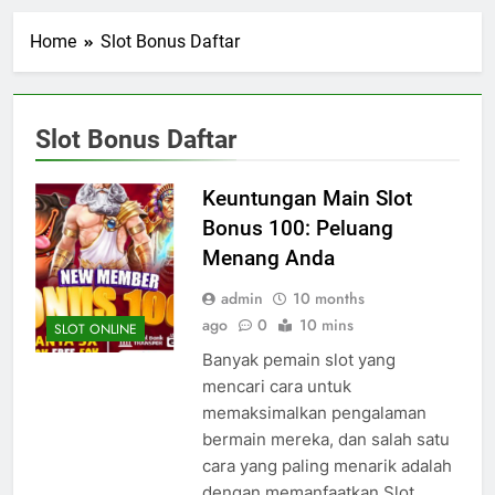
Home
Slot Bonus Daftar
Slot Bonus Daftar
Keuntungan Main Slot
Bonus 100: Peluang
Menang Anda
admin
10 months
ago
0
10 mins
SLOT ONLINE
Banyak pemain slot yang
mencari cara untuk
memaksimalkan pengalaman
bermain mereka, dan salah satu
cara yang paling menarik adalah
dengan memanfaatkan Slot