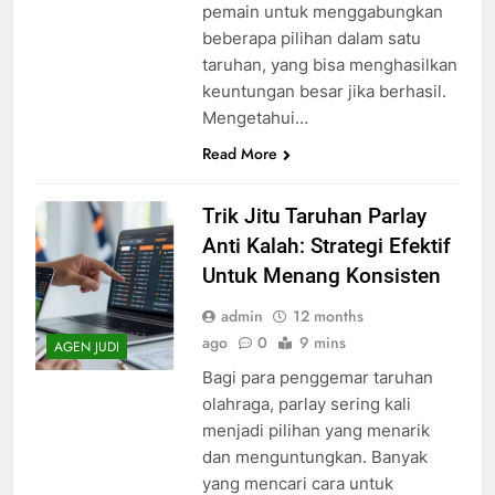
pemain untuk menggabungkan
beberapa pilihan dalam satu
taruhan, yang bisa menghasilkan
keuntungan besar jika berhasil.
Mengetahui…
Read More
Trik Jitu Taruhan Parlay
Anti Kalah: Strategi Efektif
Untuk Menang Konsisten
admin
12 months
ago
0
9 mins
AGEN JUDI
Bagi para penggemar taruhan
olahraga, parlay sering kali
menjadi pilihan yang menarik
dan menguntungkan. Banyak
yang mencari cara untuk