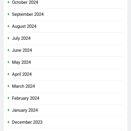
October 2024
September 2024
August 2024
July 2024
June 2024
May 2024
April 2024
March 2024
February 2024
January 2024
December 2023