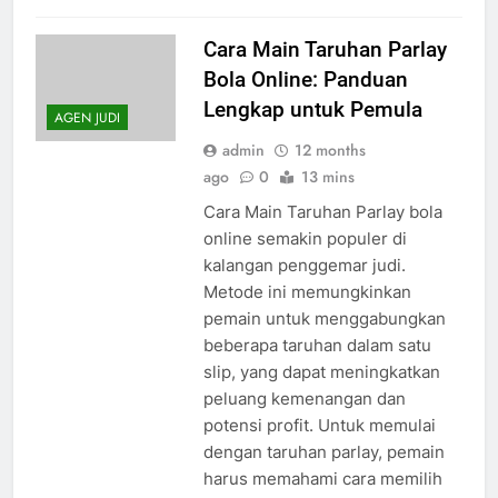
Cara Main Taruhan Parlay
Bola Online: Panduan
Lengkap untuk Pemula
AGEN JUDI
admin
12 months
ago
0
13 mins
Cara Main Taruhan Parlay bola
online semakin populer di
kalangan penggemar judi.
Metode ini memungkinkan
pemain untuk menggabungkan
beberapa taruhan dalam satu
slip, yang dapat meningkatkan
peluang kemenangan dan
potensi profit. Untuk memulai
dengan taruhan parlay, pemain
harus memahami cara memilih