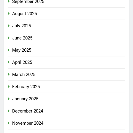
September 2025
August 2025
July 2025
June 2025
May 2025
April 2025
March 2025
February 2025
January 2025
December 2024
November 2024