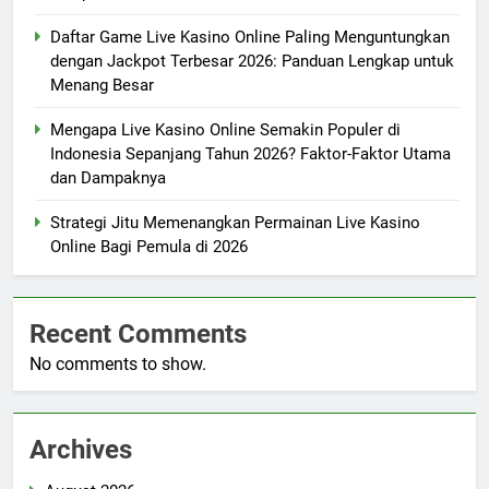
Daftar Game Live Kasino Online Paling Menguntungkan
dengan Jackpot Terbesar 2026: Panduan Lengkap untuk
Menang Besar
Mengapa Live Kasino Online Semakin Populer di
Indonesia Sepanjang Tahun 2026? Faktor-Faktor Utama
dan Dampaknya
Strategi Jitu Memenangkan Permainan Live Kasino
Online Bagi Pemula di 2026
Recent Comments
No comments to show.
Archives