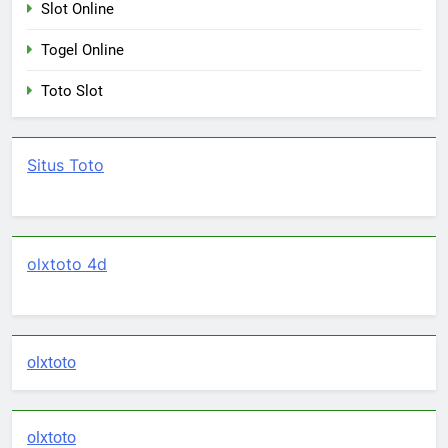
Slot Online
Togel Online
Toto Slot
Situs Toto
olxtoto 4d
olxtoto
olxtoto