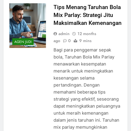
Tips Menang Taruhan Bola
Mix Parlay: Strategi Jitu
Maksimalkan Kemenangan
admin
12 months
ago
0
9 mins
AGEN JUDI
Bagi para penggemar sepak
bola, Taruhan Bola Mix Parlay
menawarkan kesempatan
menarik untuk meningkatkan
kesenangan selama
pertandingan. Dengan
memahami beberapa tips
strategi yang efektif, seseorang
dapat meningkatkan peluangnya
untuk meraih kemenangan
dalam jenis taruhan ini. Taruhan
mix parlay memungkinkan