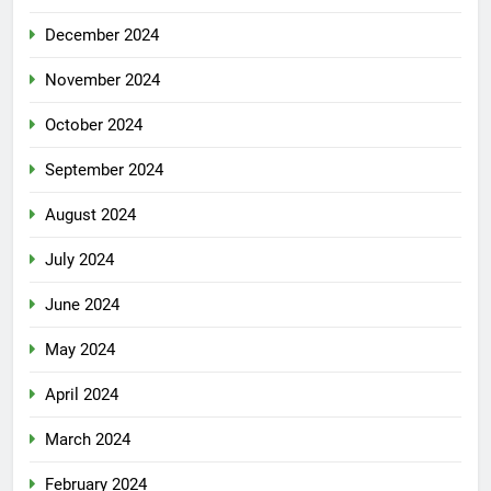
December 2024
November 2024
October 2024
September 2024
August 2024
July 2024
June 2024
May 2024
April 2024
March 2024
February 2024