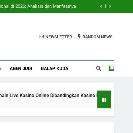
onal di 2026: Analisis dan Manfaatnya
ar Tetap Bertahan Lama di Tahun 2026
ckpot Terbesar 2026: Panduan Lengkap
NEWSLETTER
RANDOM NEWS
untuk Menang Besar
ngalaman Bermain 2026 Dengan Inovasi
Terkini
onal di 2026: Analisis dan Manfaatnya
E
AGEN JUDI
BALAP KUDA
ar Tetap Bertahan Lama di Tahun 2026
ckpot Terbesar 2026: Panduan Lengkap
untuk Menang Besar
asino Online Dibandingkan Kasino Konvensional di 2026: Anal