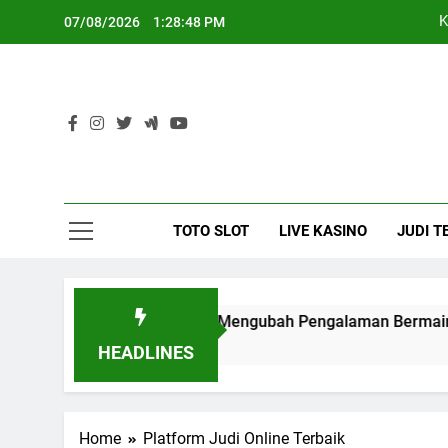
Skip
K
07/08/2026
1:28:49 PM
to
content
K
TOTO SLOT
LIVE KASINO
JUDI T
e Kasino Online yang Mengubah Pengalaman Bermain 2026 Deng
HEADLINES
Home
Platform Judi Online Terbaik