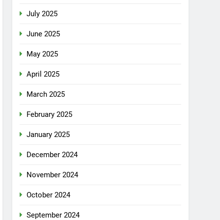
July 2025
June 2025
May 2025
April 2025
March 2025
February 2025
January 2025
December 2024
November 2024
October 2024
September 2024