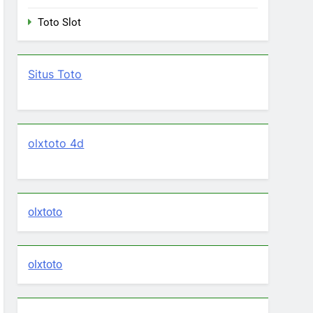
Toto Slot
Situs Toto
olxtoto 4d
olxtoto
olxtoto