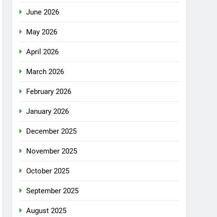
June 2026
May 2026
April 2026
March 2026
February 2026
January 2026
December 2025
November 2025
October 2025
September 2025
August 2025