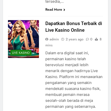
tersedia,…
Read More
Dapatkan Bonus Terbaik di
Live Kasino Online
admin
2 years ago
0
8
mins
Dalam era digital saat ini,
LIVE KASINO
permainan kasino telah
berevolusi menjadi lebih
menarik dengan hadirnya Live
Kasino. Platform ini menawarkan
pengalaman yang semakin
mendekati suasana kasino fisik,
membuat pemain merasa
seolah-olah berada di meja
permainan yang sebenarnya.