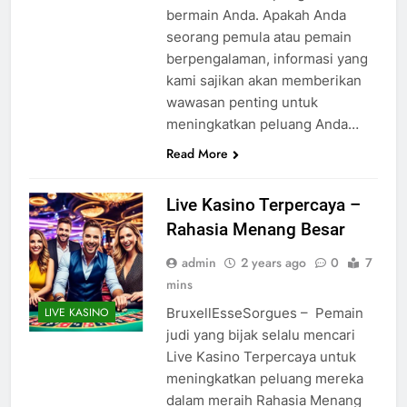
bermain Anda. Apakah Anda
seorang pemula atau pemain
berpengalaman, informasi yang
kami sajikan akan memberikan
wawasan penting untuk
meningkatkan peluang Anda…
Read More
Live Kasino Terpercaya –
Rahasia Menang Besar
admin
2 years ago
0
7
mins
BruxellEsseSorgues – Pemain
LIVE KASINO
judi yang bijak selalu mencari
Live Kasino Terpercaya untuk
meningkatkan peluang mereka
dalam meraih Rahasia Menang