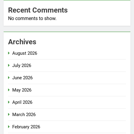
Recent Comments
No comments to show.
Archives
August 2026
July 2026
June 2026
May 2026
April 2026
March 2026
February 2026