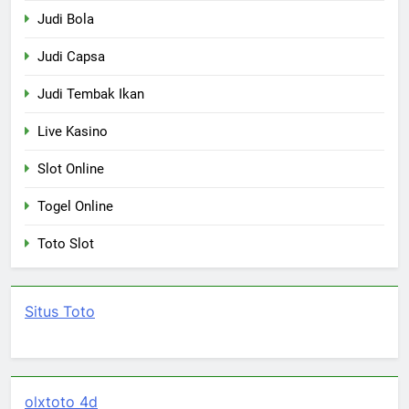
Judi Bola
Judi Capsa
Judi Tembak Ikan
Live Kasino
Slot Online
Togel Online
Toto Slot
Situs Toto
olxtoto 4d