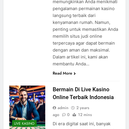
memungkinkan Anda menikmati
pengalaman permainan kasino
langsung terbaik dari
kenyamanan rumah. Namun,
penting untuk memastikan Anda
memilih situs judi online
terpercaya agar dapat bermain
dengan aman dan maksimal.
Dalam artikel ini, kami akan
membantu Anda…
Read More
Bermain Di Live Kasino
Online Terbaik Indonesia
admin
2 years
ago
0
12 mins
Di era digital saat ini, banyak
LIVE KASINO