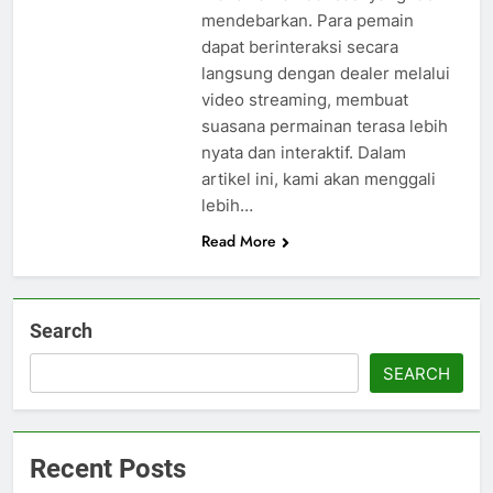
mendebarkan. Para pemain
dapat berinteraksi secara
langsung dengan dealer melalui
video streaming, membuat
suasana permainan terasa lebih
nyata dan interaktif. Dalam
artikel ini, kami akan menggali
lebih…
Read More
Search
SEARCH
Recent Posts