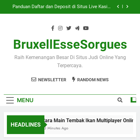
Skip
Panduan Daftar dan Deposit di Situs Live Kasino
to
Online Resmi Tahun 2026: Langkah Mudah untuk
Memulai Permainan Anda
content
Analisis Tren Teknologi Live Kasino Online yang
Mengubah Pengalaman Bermain 2026 Dengan
Inovasi Terkini
Kelebihan Bermain Live Kasino Online
Dibandingkan Kasino Konvensional di 2026:
BruxellEsseSorgues
Analisis dan Manfaatnya
Cara Main Tembak Ikan Multiplayer Online 2026
Biar Jackpot Terus: Strategi Menang Efektif
Raih Kemenangan Besar Di Situs Judi Online Yang
Panduan Daftar dan Deposit di Situs Live Kasino
Terpercaya.
Online Resmi Tahun 2026: Langkah Mudah untuk
Memulai Permainan Anda
Analisis Tren Teknologi Live Kasino Online yang
NEWSLETTER
RANDOM NEWS
Mengubah Pengalaman Bermain 2026 Dengan
Inovasi Terkini
Kelebihan Bermain Live Kasino Online
Dibandingkan Kasino Konvensional di 2026:
Analisis dan Manfaatnya
MENU
Cara Main Tembak Ikan Multiplayer Online 20
HEADLINES
23 Minutes Ago